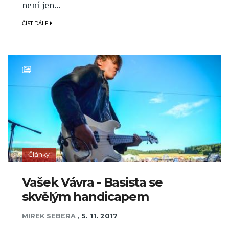
není jen...
ČÍST DÁLE
Články
Vašek Vávra - Basista se
skvělým handicapem
MIREK SEBERA
,
5. 11. 2017