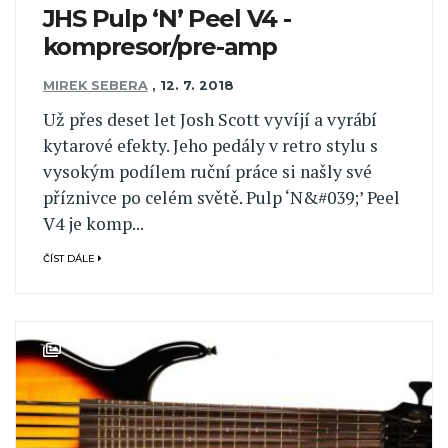
JHS Pulp ‘N’ Peel V4 -
kompresor/pre-amp
MIREK SEBERA
,
12. 7. 2018
Už přes deset let Josh Scott vyvíjí a vyrábí
kytarové efekty. Jeho pedály v retro stylu s
vysokým podílem ruční práce si našly své
příznivce po celém světě. Pulp ‘N&#039;’ Peel
V4 je komp...
ČÍST DÁLE