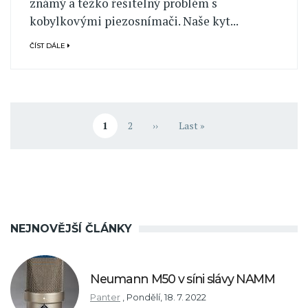
známý a těžko řešitelný problém s
kobylkovými piezosnímači. Naše kyt...
ČÍST DÁLE
Pagination
1
2
››
Last »
Aktuální stránka
Stránka
Následující stránka
Poslední stránka
NEJNOVĚJŠÍ ČLÁNKY
Neumann M50 v síni slávy NAMM
Panter
,
Pondělí, 18. 7. 2022