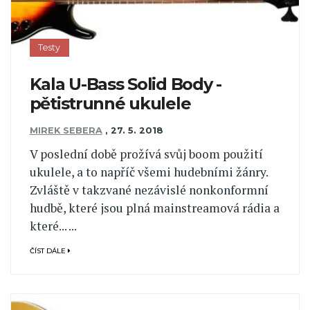
Testy
Kala U-Bass Solid Body -
pětistrunné ukulele
MIREK SEBERA
,
27. 5. 2018
V poslední době prožívá svůj boom použití
ukulele, a to napříč všemi hudebními žánry.
Zvláště v takzvané nezávislé nonkonformní
hudbě, které jsou plná mainstreamová rádia a
které... ...
ČÍST DÁLE