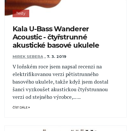
Testy
Kala U-Bass Wanderer
Acoustic - čtyřstrunné
akustické basové ukulele
MIREK SEBERA
,
7. 3. 2019
V loňském roce jsem napsal recenzi na
elektrifikovanou verzi pětistrunného
basového ukulele, takže když jsem dostal
šanci vyzkoušet akustickou čtyřstrunnou
verzi od stejného výrobce,... ...
ČÍST DÁLE