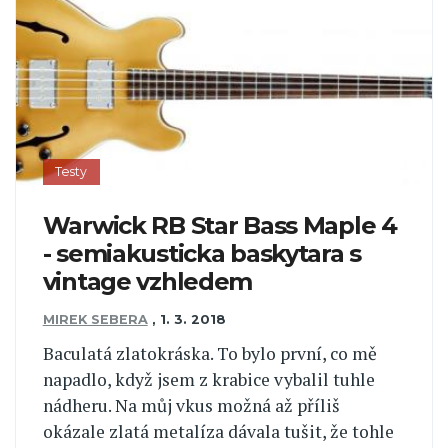
Testy
Warwick RB Star Bass Maple 4
- semiakusticka baskytara s
vintage vzhledem
MIREK SEBERA
,
1. 3. 2018
Baculatá zlatokráska. To bylo první, co mě
napadlo, když jsem z krabice vybalil tuhle
nádheru. Na můj vkus možná až příliš
okázale zlatá metalíza dávala tušit, že tohle