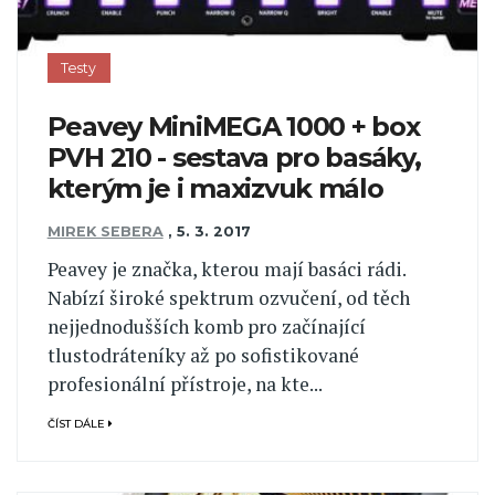
Testy
Peavey MiniMEGA 1000 + box
PVH 210 - sestava pro basáky,
kterým je i maxizvuk málo
MIREK SEBERA
,
5. 3. 2017
Peavey je značka, kterou mají basáci rádi.
Nabízí široké spektrum ozvučení, od těch
nejjednodušších komb pro začínající
tlustodráteníky až po sofistikované
profesionální přístroje, na kte...
ČÍST DÁLE