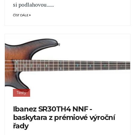
si podlahovou......
ČÍST DÁLE
Testy
Ibanez SR30TH4 NNF -
baskytara z prémiové výroční
řady