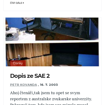
ČÍST DÁLE
Články
Dopis ze SAE 2
PETR KOVANDA
,
16. 7. 2003
Ahoj čtenáři,tak jsem tu opet se svym
reportem z australske zvukarske univerzity.
Pokracuji tam, kde jsem vas minule musel