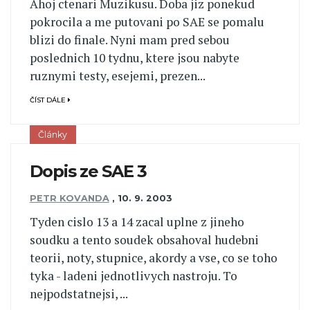
Ahoj ctenari Muzikusu. Doba jiz ponekud
pokrocila a me putovani po SAE se pomalu
blizi do finale. Nyni mam pred sebou
poslednich 10 tydnu, ktere jsou nabyte
ruznymi testy, esejemi, prezen...
ČÍST DÁLE
Články
Dopis ze SAE 3
PETR KOVANDA
,
10. 9. 2003
Tyden cislo 13 a 14 zacal uplne z jineho
soudku a tento soudek obsahoval hudebni
teorii, noty, stupnice, akordy a vse, co se toho
tyka - ladeni jednotlivych nastroju. To
nejpodstatnejsi, ...