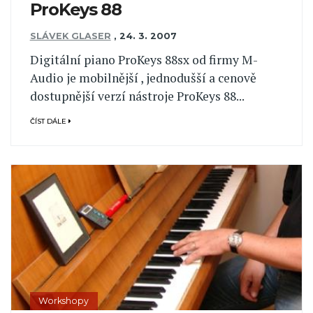
ProKeys 88
SLÁVEK GLASER
,
24. 3. 2007
Digitální piano ProKeys 88sx od firmy M-
Audio je mobilnější , jednodušší a cenově
dostupnější verzí nástroje ProKeys 88...
ČÍST DÁLE
Workshopy