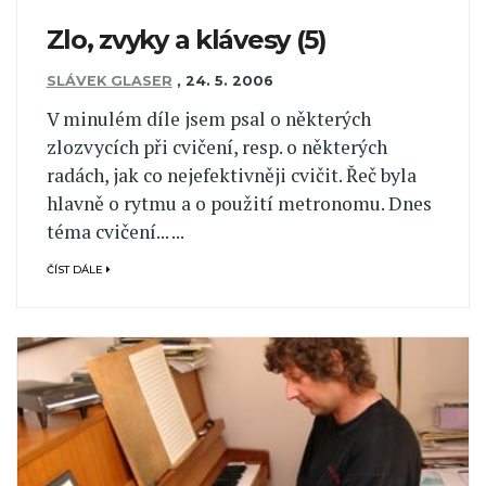
Zlo, zvyky a klávesy (5)
SLÁVEK GLASER
,
24. 5. 2006
V minulém díle jsem psal o některých
zlozvycích při cvičení, resp. o některých
radách, jak co nejefektivněji cvičit. Řeč byla
hlavně o rytmu a o použití metronomu. Dnes
téma cvičení... ...
ČÍST DÁLE