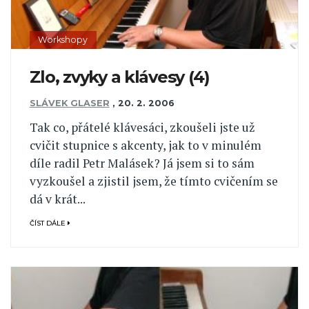
Workshopy
Zlo, zvyky a klávesy (4)
SLÁVEK GLASER
,
20. 2. 2006
Tak co, přátelé klávesáci, zkoušeli jste už
cvičit stupnice s akcenty, jak to v minulém
díle radil Petr Malásek? Já jsem si to sám
vyzkoušel a zjistil jsem, že tímto cvičením se
dá v krát...
ČÍST DÁLE