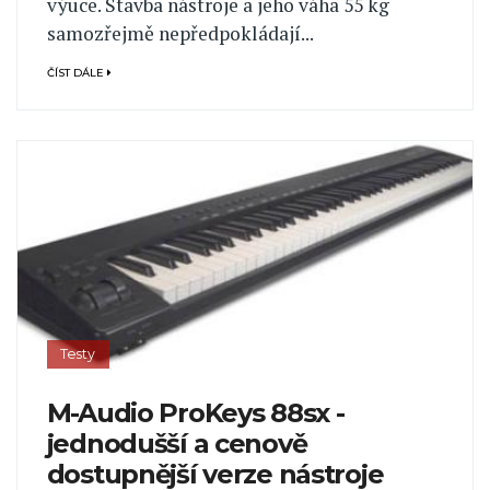
výuce. Stavba nástroje a jeho váha 55 kg
samozřejmě nepředpokládají...
ČÍST DÁLE
Testy
M-Audio ProKeys 88sx -
jednodušší a cenově
dostupnější verze nástroje