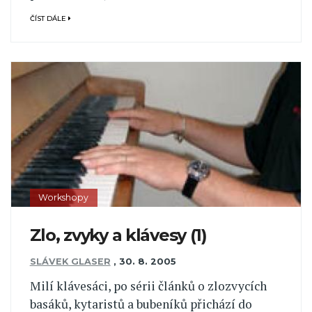
ČÍST DÁLE
Workshopy
Zlo, zvyky a klávesy (1)
SLÁVEK GLASER
,
30. 8. 2005
Milí klávesáci, po sérii článků o zlozvycích
basáků, kytaristů a bubeníků přichází do