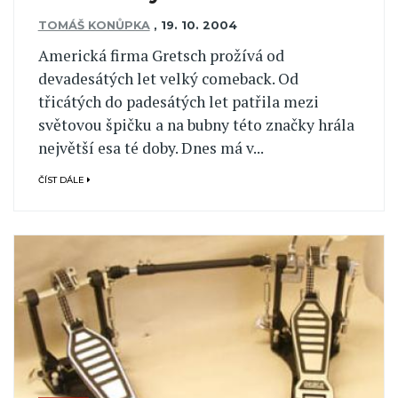
TOMÁŠ KONŮPKA
,
19. 10. 2004
Americká firma Gretsch prožívá od
devadesátých let velký comeback. Od
třicátých do padesátých let patřila mezi
světovou špičku a na bubny této značky hrála
největší esa té doby. Dnes má v...
ČÍST DÁLE