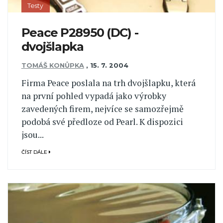
Testy
Peace P28950 (DC) -
dvojšlapka
TOMÁŠ KONŮPKA
,
15. 7. 2004
Firma Peace poslala na trh dvojšlapku, která
na první pohled vypadá jako výrobky
zavedených firem, nejvíce se samozřejmě
podobá své předloze od Pearl. K dispozici
jsou...
ČÍST DÁLE