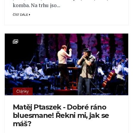
komba. Na trhu jso...
ČÍST DÁLE
Články
Matěj Ptaszek - Dobré ráno
bluesmane! Řekni mi, jak se
máš?