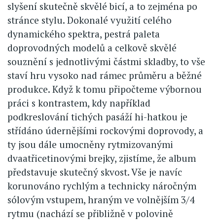
slyšení skutečně skvělé bicí, a to zejména po
stránce stylu. Dokonalé využití celého
dynamického spektra, pestrá paleta
doprovodných modelů a celkově skvělé
souznění s jednotlivými částmi skladby, to vše
staví hru vysoko nad rámec průměru a běžné
produkce. Když k tomu připočteme výbornou
práci s kontrastem, kdy například
podkreslování tichých pasáží hi-hatkou je
střídáno údernějšími rockovými doprovody, a
ty jsou dále umocněny rytmizovanými
dvaatřicetinovými brejky, zjistíme, že album
představuje skutečný skvost. Vše je navíc
korunováno rychlým a technicky náročným
sólovým vstupem, hraným ve volnějším 3/4
rytmu (nachází se přibližně v polovině