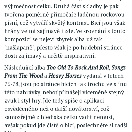
výjimečnost celku. Druhá část skladby je pak
tvořena poměrně přímočaře laděnou rockovou
písní, což vytváří skvělý kontrast. Bicí jsou však
hrány velmi zajímavě i zde. Ve srovnání s touto
kompozicí se nejeví zbytek alba už tak
"našlapaně", přesto však je po hudební stránce
dosti zajímavý a určitě inspirativní.
Následující alba
Too Old To Rock And Roll
,
Songs
From The Wood
a
Heavy Horses
vydaná v letech
76-78, jsou po stránce bicích tak trochu ve stínu
této nahrávky, neboť přinášejí víceméně stejný
zvuk i styl hry. Jde tedy spíše o aplikaci
osvědčeného než o další novátorství, což
samozřejmě z hlediska celku vadit nemusí,
avšak pokud jde čistě o bicí, poslechněte si radši