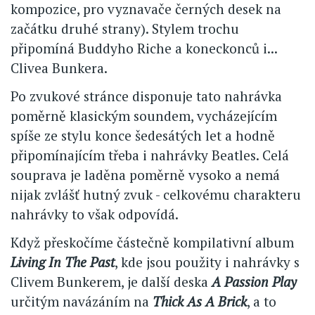
kompozice, pro vyznavače černých desek na
začátku druhé strany). Stylem trochu
připomíná Buddyho Riche a koneckonců i...
Clivea Bunkera.
Po zvukové stránce disponuje tato nahrávka
poměrně klasickým soundem, vycházejícím
spíše ze stylu konce šedesátých let a hodně
připomínajícím třeba i nahrávky Beatles. Celá
souprava je laděna poměrně vysoko a nemá
nijak zvlášť hutný zvuk - celkovému charakteru
nahrávky to však odpovídá.
Když přeskočíme částečně kompilativní album
Living In The Past
, kde jsou použity i nahrávky s
Clivem Bunkerem, je další deska
A Passion Play
určitým navázáním na
Thick As A Brick
, a to