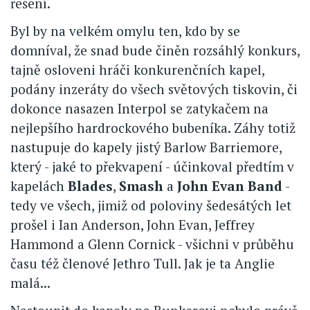
řešení.
Byl by na velkém omylu ten, kdo by se
domníval, že snad bude činěn rozsáhlý konkurs,
tajně osloveni hráči konkurenčních kapel,
podány inzeráty do všech světových tiskovin, či
dokonce nasazen Interpol se zatykačem na
nejlepšího hardrockového bubeníka. Záhy totiž
nastupuje do kapely jistý Barlow Barriemore,
který - jaké to překvapení - účinkoval předtím v
kapelách
Blades
,
Smash
a
John Evan Band
-
tedy ve všech, jimiž od poloviny šedesátých let
prošel i Ian Anderson, John Evan, Jeffrey
Hammond a Glenn Cornick - všichni v průběhu
času též členové Jethro Tull. Jak je ta Anglie
malá...