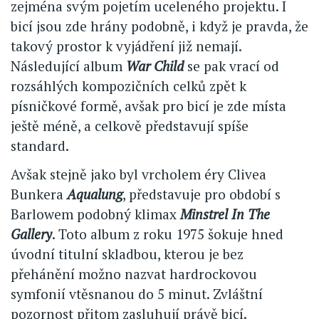
zejména svým pojetím uceleného projektu. I
bicí jsou zde hrány podobně, i když je pravda, že
takový prostor k vyjádření již nemají.
Následující album
War Child
se pak vrací od
rozsáhlých kompozičních celků zpět k
písničkové formě, avšak pro bicí je zde místa
ještě méně, a celkově představují spíše
standard.
Avšak stejně jako byl vrcholem éry Clivea
Bunkera
Aqualung
, představuje pro období s
Barlowem podobný klimax
Minstrel In The
Gallery
. Toto album z roku 1975 šokuje hned
úvodní titulní skladbou, kterou je bez
přehánění možno nazvat hardrockovou
symfonií vtěsnanou do 5 minut. Zvláštní
pozornost přitom zasluhují právě bicí.