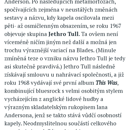
Anderson. Po následujících metamorfózách,
spočívajících zejména v neustálých změnách
sestavy a názvu, kdy kapela oscilovala mezi
pěti- až osmičlenným obsazením, se roku 1967
objevuje skupina
Jethro Tull
. Ta ovšem není
víceméně ničím jiným než další a možná jen
trochu výraznější variací na Blades. (Minule
zmíněná teze o vzniku názvu Jethro Tull je tedy
asi skutečně pravdivá.) Jethro Tull následně
získávají smlouvu u nahrávací společnosti, a již
roku 1968 vydávají své první album
This Was
,
kombinující bluesrock s velmi osobitým stylem
vycházejícím z anglické lidové hudby a
výrazným skladatelským rukopisem Iana
Andersona, jenž se takto stává vůdčí osobností
kapely. Neodmyslitelnou součástí celkového