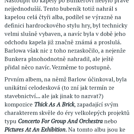
Nastoupit do kapely po Bunkerovi nebylo právě
nejjednodušší. Tento bubeník totiž nahrál s
kapelou celá čtyři alba, podílel se výrazně na
definici hardrockového stylu hry, byl technicky
velmi slušně vybaven, a navíc byla v době jeho
odchodu kapela již značně známá a proslulá.
Barlowa však nic z toho nezaskočilo, a nejenže
Bunkera plnohodnotně nahradil, ale ještě
přidal něco navíc. Vezměme to postupně.
Prvním albem, na němž Barlow účinkoval, byla
unikátní celodesková (to zní jak termín ze
stavebnictví... ale jak jinak to nazvat?)
kompozice
Thick As A Brick
, zapadající svým
charakterem skvěle do éry velkolepých projektů
typu
Concerto For Group And Orchestra
nebo
Pictures At An Exhibition
. Na tomto albu jsou ke