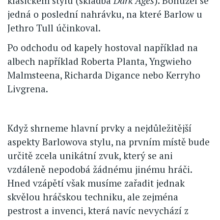
klasickém stylu (skladba
Dark Ages
). Bohužel se
jedná o poslední nahrávku, na které Barlow u
Jethro Tull účinkoval.
Po odchodu od kapely hostoval například na
albech například Roberta Planta, Yngwieho
Malmsteena, Richarda Digance nebo Kerryho
Livgrena.
Když shrneme hlavní prvky a nejdůležitější
aspekty Barlowova stylu, na prvním místě bude
určitě zcela unikátní zvuk, který se ani
vzdáleně nepodobá žádnému jinému hráči.
Hned vzápětí však musíme zařadit jednak
skvělou hráčskou techniku, ale zejména
pestrost a invenci, která navíc nevychází z