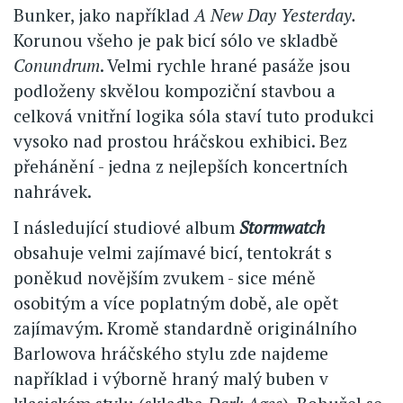
Bunker, jako například
A New Day Yesterday.
Korunou všeho je pak bicí sólo ve skladbě
Conundrum
. Velmi rychle hrané pasáže jsou
podloženy skvělou kompoziční stavbou a
celková vnitřní logika sóla staví tuto produkci
vysoko nad prostou hráčskou exhibici. Bez
přehánění - jedna z nejlepších koncertních
nahrávek.
I následující studiové album
Stormwatch
obsahuje velmi zajímavé bicí, tentokrát s
poněkud novějším zvukem - sice méně
osobitým a více poplatným době, ale opět
zajímavým. Kromě standardně originálního
Barlowova hráčského stylu zde najdeme
například i výborně hraný malý buben v