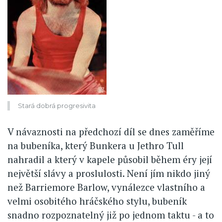
Stará dobrá progresivita
V návaznosti na předchozí díl se dnes zaměříme
na bubeníka, který Bunkera u Jethro Tull
nahradil a který v kapele působil během éry její
největší slávy a proslulosti. Není jím nikdo jiný
než Barriemore Barlow, vynálezce vlastního a
velmi osobitého hráčského stylu, bubeník
snadno rozpoznatelný již po jednom taktu - a to