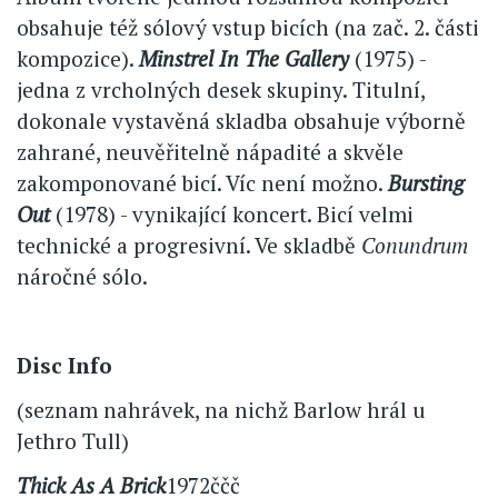
obsahuje též sólový vstup bicích (na zač. 2. části
kompozice).
Minstrel In The Gallery
(1975) -
jedna z vrcholných desek skupiny. Titulní,
dokonale vystavěná skladba obsahuje výborně
zahrané, neuvěřitelně nápadité a skvěle
zakomponované bicí. Víc není možno.
Bursting
Out
(1978) - vynikající koncert. Bicí velmi
technické a progresivní. Ve skladbě
Conundrum
náročné sólo.
Disc Info
(seznam nahrávek, na nichž Barlow hrál u
Jethro Tull)
Thick As A Brick
1972ččč