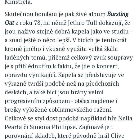
Minstrela.
Skutečnou bombou je pak živé album
Bursting
Out
z roku 78, na němž Jethro Tull dokazují, že
jsou naživo stejně dobrá kapela jako ve studiu -
a snad ještě o něco lepší. V bicích je tentokrát
kromě jiného i vkusně využita velká škála
laděných tomů, přičemž celkový zvuk soupravy
je s přihlédnutím k faktu, že jde o koncert,
opravdu vynikající. Kapela se představuje ve
výrazně tvrdší podobě než na předchozích
deskách, a také bicí jsou hrány velmi
progresivním způsobem - občas najdeme i
brejky vyloženě cobhamovského ražení.
Celkově se styl dost podobá například hře Neila
Pearta či Simona Phillipse. Zajímavé je i
porovnání skladeb, které původně hrál Clive