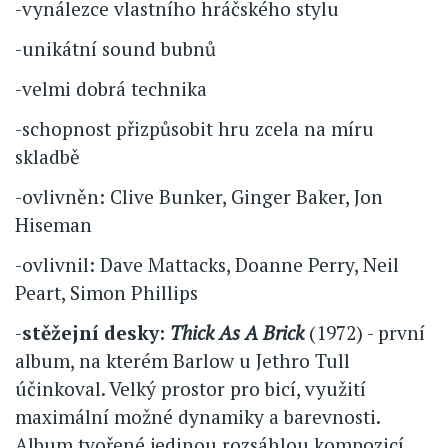
-vynálezce vlastního hráčského stylu
-unikátní sound bubnů
-velmi dobrá technika
-schopnost přizpůsobit hru zcela na míru
skladbě
-ovlivněn: Clive Bunker, Ginger Baker, Jon
Hiseman
-ovlivnil: Dave Mattacks, Doanne Perry, Neil
Peart, Simon Phillips
-
stěžejní desky:
Thick As A Brick
(1972) - první
album, na kterém Barlow u Jethro Tull
účinkoval. Velký prostor pro bicí, využití
maximální možné dynamiky a barevnosti.
Album tvořené jedinou rozsáhlou kompozicí