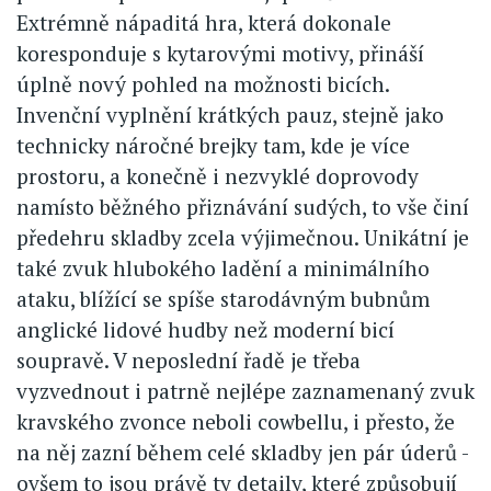
Extrémně nápaditá hra, která dokonale
koresponduje s kytarovými motivy, přináší
úplně nový pohled na možnosti bicích.
Invenční vyplnění krátkých pauz, stejně jako
technicky náročné brejky tam, kde je více
prostoru, a konečně i nezvyklé doprovody
namísto běžného přiznávání sudých, to vše činí
předehru skladby zcela výjimečnou. Unikátní je
také zvuk hlubokého ladění a minimálního
ataku, blížící se spíše starodávným bubnům
anglické lidové hudby než moderní bicí
soupravě. V neposlední řadě je třeba
vyzvednout i patrně nejlépe zaznamenaný zvuk
kravského zvonce neboli cowbellu, i přesto, že
na něj zazní během celé skladby jen pár úderů -
ovšem to jsou právě ty detaily, které způsobují