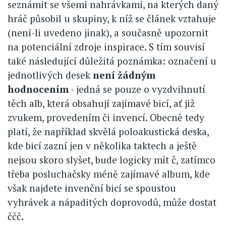
seznámit se všemi nahrávkami, na kterých daný
hráč působil u skupiny, k níž se článek vztahuje
(není-li uvedeno jinak), a současně upozornit
na potenciální zdroje inspirace. S tím souvisí
také následující důležitá poznámka: označení u
jednotlivých desek
není žádným
hodnocením
- jedná se pouze o vyzdvihnutí
těch alb, která obsahují zajímavé bicí, ať již
zvukem, provedením či invencí. Obecně tedy
platí, že například skvělá poloakustická deska,
kde bicí zazní jen v několika taktech a ještě
nejsou skoro slyšet, bude logicky mít č, zatímco
třeba posluchačsky méně zajímavé album, kde
však najdete invenční bicí se spoustou
vyhrávek a nápaditých doprovodů, může dostat
ččč.