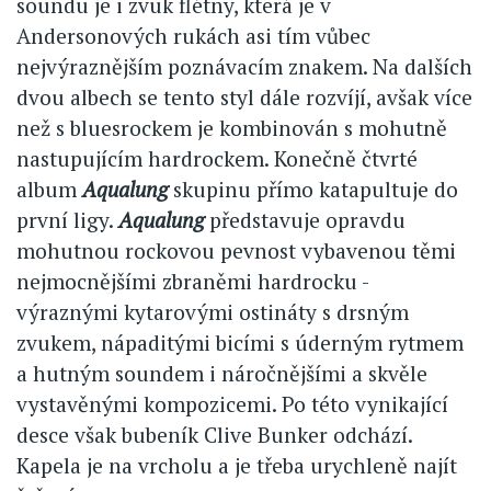
soundu je i zvuk flétny, která je v
Andersonových rukách asi tím vůbec
nejvýraznějším poznávacím znakem. Na dalších
dvou albech se tento styl dále rozvíjí, avšak více
než s bluesrockem je kombinován s mohutně
nastupujícím hardrockem. Konečně čtvrté
album
Aqualung
skupinu přímo katapultuje do
první ligy.
Aqualung
představuje opravdu
mohutnou rockovou pevnost vybavenou těmi
nejmocnějšími zbraněmi hardrocku -
výraznými kytarovými ostináty s drsným
zvukem, nápaditými bicími s úderným rytmem
a hutným soundem i náročnějšími a skvěle
vystavěnými kompozicemi. Po této vynikající
desce však bubeník Clive Bunker odchází.
Kapela je na vrcholu a je třeba urychleně najít