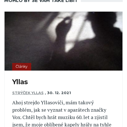
MOHLO BY SE VÁM TAKÉ LÍBIT
Články
Yllas
STRÝČEK YLLAS
,
30. 12. 2021
Ahoj strejdo Yllasoviči, mám takový
problém, jak se vyznat v aparátech značky
Vox. Chtěl bych hrát muziku 60. let a zjistil
jsem, že moje oblíbené kapely hrály na tyhle