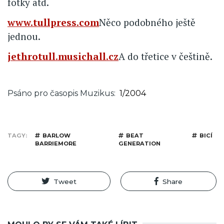
fotky atd.
www.tullpress.com
Něco podobného ještě
jednou.
jethrotull.musichall.cz
A do třetice v češtině.
Psáno pro časopis Muzikus
1/2004
TAGY
BARLOW
BEAT
BICÍ
BARRIEMORE
GENERATION
Tweet
Share