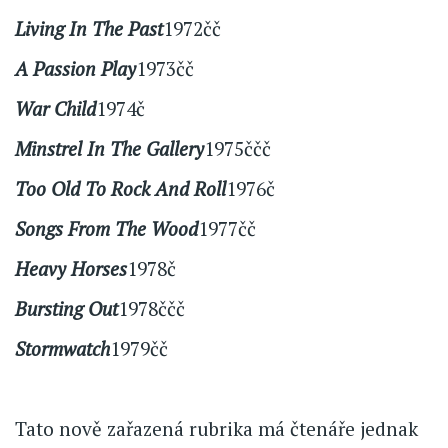
Living In The Past
1972čč
A Passion Play
1973čč
War Child
1974č
Minstrel In The Gallery
1975ččč
Too Old To Rock And Roll
1976č
Songs From The Wood
1977čč
Heavy Horses
1978č
Bursting Out
1978ččč
Stormwatch
1979čč
Tato nově zařazená rubrika má čtenáře jednak