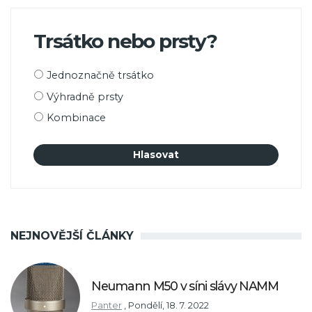
Trsátko nebo prsty?
Možnosti
Jednoznačně trsátko
výběru
Výhradně prsty
Kombinace
NEJNOVĚJŠÍ ČLÁNKY
Neumann M50 v síni slávy NAMM
Panter
,
Pondělí, 18. 7. 2022