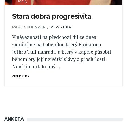
Články
Stará dobrá progresivita
PAUL SCHENZER
,
12. 2. 2004
V návaznosti na předchozí díl se dnes
zaměříme na bubeníka, který Bunkera u
Jethro Tull nahradil a který v kapele působil
během éry její největší slávy a proslulosti.
Není jím nikdo jiný ...
ČÍST DÁLE
ANKETA