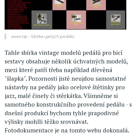
www tip - Sbírka ujetých pedálů
Tahle sbírka vintage modelů pedálů pro bicí
sestavy obsahuje několik úchvatných modelů,
mezi které patří třeba například dřevěná
"šlapka". Pozornosti jistě neujdou samostatné
nástavby na pedály jako ocelové štětinky pro
jazz, malé činely či stěrkátka. Všimněme si
samotného konstrukčního provedení pedálu - s
dnešní produkcí bychom tyhle prapodivné
výlisky mohlli těžko srovnávat.
Fotodokumentace je na tomto webu dokonalá.