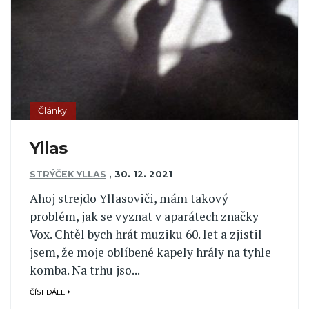
Články
Yllas
STRÝČEK YLLAS
,
30. 12. 2021
Ahoj strejdo Yllasoviči, mám takový
problém, jak se vyznat v aparátech značky
Vox. Chtěl bych hrát muziku 60. let a zjistil
jsem, že moje oblíbené kapely hrály na tyhle
komba. Na trhu jso...
ČÍST DÁLE