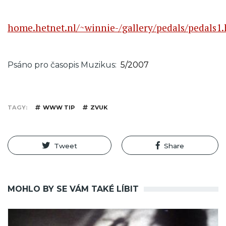
home.hetnet.nl/~winnie-/gallery/pedals/pedals1
Psáno pro časopis Muzikus
5/2007
TAGY
WWW TIP
ZVUK
Tweet
Share
MOHLO BY SE VÁM TAKÉ LÍBIT