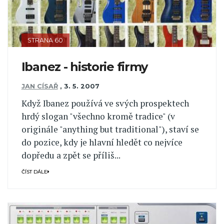
STRANA 60
Ibanez - historie firmy
JAN CÍSAŘ
,
3. 5. 2007
Když Ibanez používá ve svých prospektech
hrdý slogan "všechno kromě tradice" (v
originále "anything but traditional"), staví se
do pozice, kdy je hlavní hledět co nejvíce
dopředu a zpět se příliš...
ČÍST DÁLE