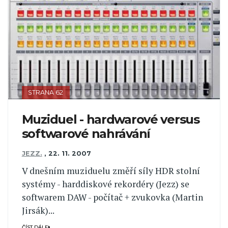
STRANA 62
Muziduel - hardwarové versus
softwarové nahrávání
JEZZ.
,
22. 11. 2007
V dnešním muziduelu změří síly HDR stolní
systémy - harddiskové rekordéry (Jezz) se
softwarem DAW - počítač + zvukovka (Martin
Jirsák)...
ČÍST DÁLE