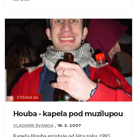
STRANA 64
Houba - kapela pod muzilupou
VLADIMÍR ŠVANDA
,
18. 5. 2007
Kapela Houba existuje od léta roku 1995,