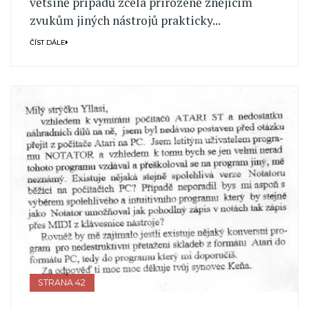
většině případů zcela přirozeně znějícím
zvukům jiných nástrojů prakticky...
ČÍST DÁLE
STRANA 42