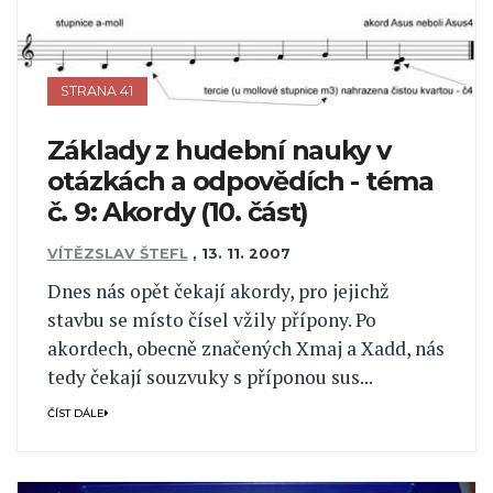
STRANA 41
Základy z hudební nauky v
otázkách a odpovědích - téma
č. 9: Akordy (10. část)
VÍTĚZSLAV ŠTEFL
,
13. 11. 2007
Dnes nás opět čekají akordy, pro jejichž
stavbu se místo čísel vžily přípony. Po
akordech, obecně značených Xmaj a Xadd, nás
tedy čekají souzvuky s příponou sus...
ČÍST DÁLE