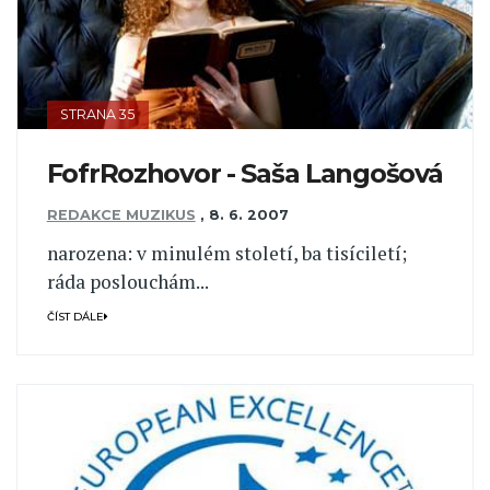
STRANA 35
FofrRozhovor - Saša Langošová
REDAKCE MUZIKUS
,
8. 6. 2007
narozena: v minulém století, ba tisíciletí;
ráda poslouchám...
ČÍST DÁLE