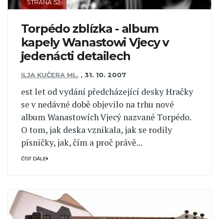
STRANA 52
Torpédo zblízka - album
kapely Wanastowi Vjecy v
jedenácti detailech
ILJA KUČERA ML.
,
31. 10. 2007
est let od vydání předcházející desky Hračky
se v nedávné době objevilo na trhu nové
album Wanastowích Vjecý nazvané Torpédo.
O tom, jak deska vznikala, jak se rodily
písničky, jak, čím a proč právě...
ČÍST DÁLE