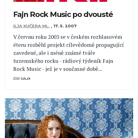
Fajn Rock Music po dvousté
ILJA KUČERA ML.
,
17. 5. 2007
V červnu roku 2003 se v českém rozhlasovém
éteru rozběhl projekt cílevědomě propagující
zavedené, ale i méně známé tváře
tuzemského rocku - rádiový týdeník Fajn
Rock Music - jež je v současné době...
ČÍST DÁLE