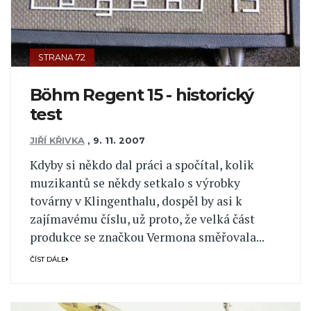
STRANA 72
Böhm Regent 15 - historický
test
JIŘÍ KŘIVKA
,
9. 11. 2007
Kdyby si někdo dal práci a spočítal, kolik
muzikantů se někdy setkalo s výrobky
továrny v Klingenthalu, dospěl by asi k
zajímavému číslu, už proto, že velká část
produkce se značkou Vermona směřovala...
ČÍST DÁLE