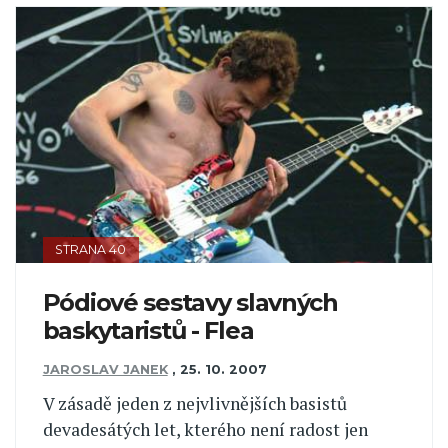
STRANA 40
Pódiové sestavy slavných
baskytaristů - Flea
JAROSLAV JANEK
,
25. 10. 2007
V zásadě jeden z nejvlivnějších basistů
devadesátých let, kterého není radost jen