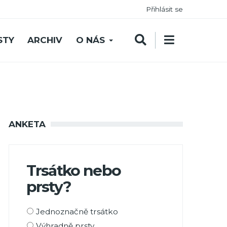
Přihlásit se
STY
ARCHIV
O NÁS
ANKETA
Trsátko nebo
prsty?
Možnosti
Jednoznačně trsátko
výběru
Výhradně prsty