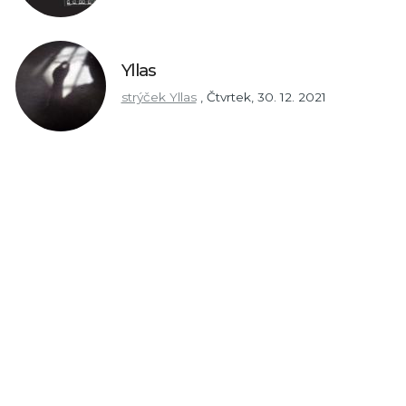
Yllas
strýček Yllas
,
Čtvrtek, 30. 12. 2021