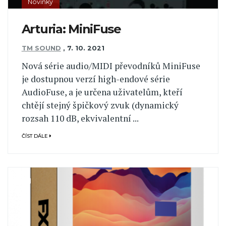
Novinky
Arturia: MiniFuse
TM SOUND
,
7. 10. 2021
Nová série audio/MIDI převodníků MiniFuse
je dostupnou verzí high-endové série
AudioFuse, a je určena uživatelům, kteří
chtějí stejný špičkový zvuk (dynamický
rozsah 110 dB, ekvivalentní ...
ČÍST DÁLE