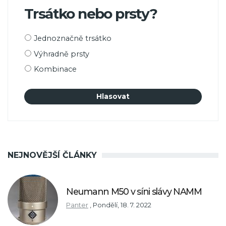
Trsátko nebo prsty?
Možnosti
Jednoznačně trsátko
výběru
Výhradně prsty
Kombinace
NEJNOVĚJŠÍ ČLÁNKY
Neumann M50 v síni slávy NAMM
Panter
,
Pondělí, 18. 7. 2022