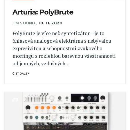
Arturia: PolyBrute
TM SOUND
,
10. 11. 2020
PolyBrute je více než syntetizátor – je to
6hlasová analogová elektrárna s nebývalou
expresivitou a schopnostmi zvukového
morfingu s rozlehlou barevnou všestranností
od jemných, vzdušných...
ČÍST DÁLE