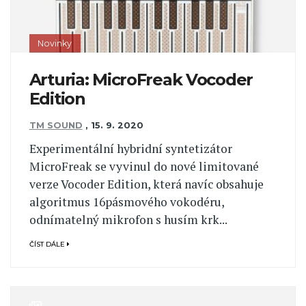
Novinky
Arturia: MicroFreak Vocoder
Edition
TM SOUND
,
15. 9. 2020
Experimentální hybridní syntetizátor
MicroFreak se vyvinul do nové limitované
verze Vocoder Edition, která navíc obsahuje
algoritmus 16pásmového vokodéru,
odnímatelný mikrofon s husím krk...
ČÍST DÁLE