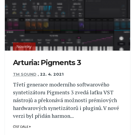
Novinky
Arturia: Pigments 3
TM SOUND
,
22. 4. 2021
Třetí generace moderního softwarového
syntetizátoru Pigments 3 zvedá laťku VST
nástrojů a překonává možnosti prémiových
hardwarových synetizátorů i pluginů. V nové
verzi byl přidán harmon...
ČÍST DÁLE