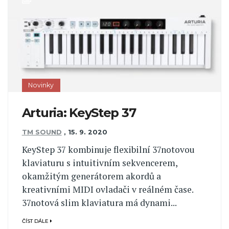
Novinky
Arturia: KeyStep 37
TM SOUND
,
15. 9. 2020
KeyStep 37 kombinuje flexibilní 37notovou
klaviaturu s intuitivním sekvencerem,
okamžitým generátorem akordů a
kreativními MIDI ovladači v reálném čase.
37notová slim klaviatura má dynami...
ČÍST DÁLE