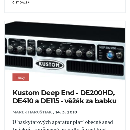
ČÍST DÁLE
Testy
Kustom Deep End - DE200HD,
DE410 a DE115 - věžák za babku
MAREK HARUŠTIAK
,
14. 3. 2010
U baskytarových aparatur platí obecné snad
tisíckrát zmiňované pravidlo, že velikost