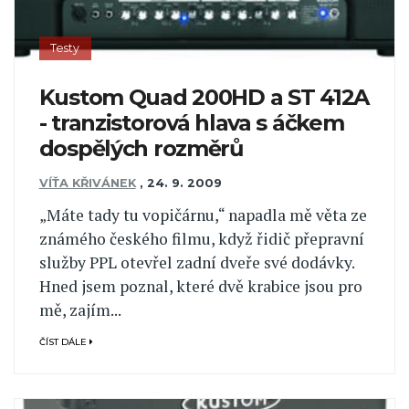
Testy
Kustom Quad 200HD a ST 412A
- tranzistorová hlava s áčkem
dospělých rozměrů
VÍŤA KŘIVÁNEK
,
24. 9. 2009
„Máte tady tu vopičárnu,“ napadla mě věta ze
známého českého filmu, když řidič přepravní
služby PPL otevřel zadní dveře své dodávky.
Hned jsem poznal, které dvě krabice jsou pro
mě, zajím...
ČÍST DÁLE