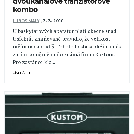
dvoukanálové tranzistorové
kombo
LUBOŠ MALÝ
,
3. 3. 2010
U baskytarových aparatur platí obecné snad
tisíckrát zmiňované pravidlo, že velikost
ničím nenahradíš. Tohoto hesla se drží i u nás
zatím poměrně málo známá firma Kustom.
Pro zastánce kla...
ČÍST DÁLE