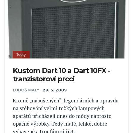
Testy
Kustom Dart 10 a Dart 10FX -
tranzistoroví prcci
LUBOŠ MALÝ
,
29. 6. 2009
Kromě „nabušených“, legendárních a opravdu
na stěhování velmi težkých lampových
aparátů přicházejí dnes do módy naprosto
opačné výrobky. Tedy malé, lehké, dobře
vybavené a troufám si říct...