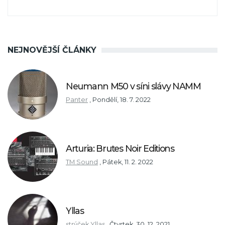
NEJNOVĚJŠÍ ČLÁNKY
Neumann M50 v síni slávy NAMM
Panter
,
Pondělí, 18. 7. 2022
Arturia: Brutes Noir Editions
TM Sound
,
Pátek, 11. 2. 2022
Yllas
strýček Yllas
,
Čtvrtek, 30. 12. 2021