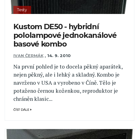
Testy
Kustom DE50 - hybridní
pololampové jednokanálové
basové kombo
IVAN ČERMÁK
,
14. 9. 2010
Na první pohled je to docela pěkný aparátek,
nejen pěkný, ale i lehký a skladný. Kombo je
navrženo v USA a vyrobeno v Číně. Tělo je
potaženo černou koženkou, reproduktor je
chráněn klasic...
ČÍST DÁLE