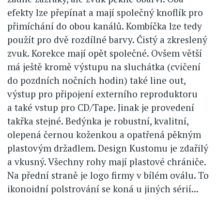
efekty lze přepínat a mají společný knoflík pro
přimíchání do obou kanálů. Kombíčka lze tedy
použít pro dvě rozdílné barvy. Čistý a zkreslený
zvuk. Korekce mají opět společné. Ovšem větší
má ještě kromě výstupu na sluchátka (cvičení
do pozdních nočních hodin) také line out,
výstup pro připojení externího reproduktoru
a také vstup pro CD/Tape. Jinak je provedení
takřka stejné. Bedýnka je robustní, kvalitní,
olepená černou koženkou a opatřená pěkným
plastovým držadlem. Design Kustomu je zdařilý
a vkusný. Všechny rohy mají plastové chrániče.
Na přední straně je logo firmy v bílém oválu. To
ikonoidní polstrování se koná u jiných sérií...