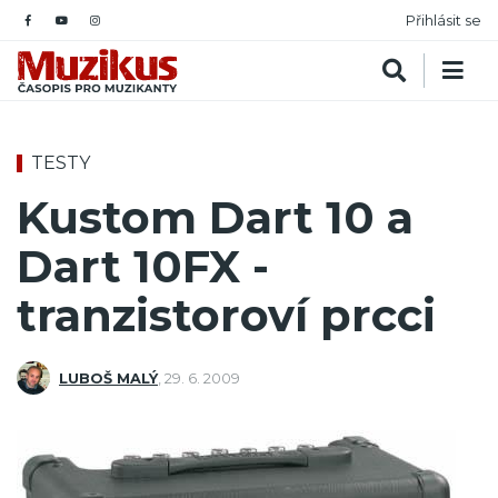
Přihlásit se
TESTY
Kustom Dart 10 a
Dart 10FX -
tranzistoroví prcci
LUBOŠ MALÝ
,
29. 6. 2009