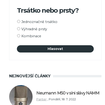
Trsátko nebo prsty?
Možnosti
Jednoznačně trsátko
výběru
Výhradně prsty
Kombinace
NEJNOVĚJŠÍ ČLÁNKY
Neumann M50 v síni slávy NAMM
Panter
,
Pondělí, 18. 7. 2022