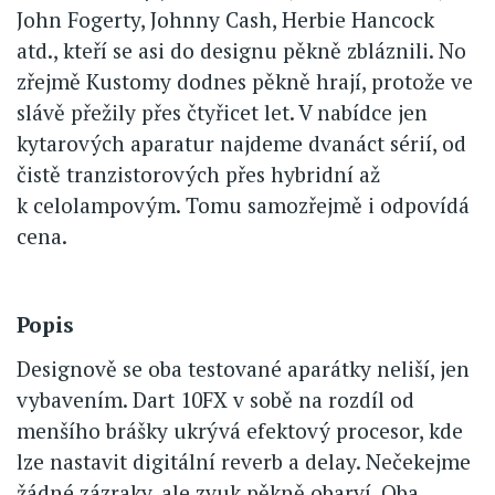
John Fogerty, Johnny Cash, Herbie Hancock
atd., kteří se asi do designu pěkně zbláznili. No
zřejmě Kustomy dodnes pěkně hrají, protože ve
slávě přežily přes čtyřicet let. V nabídce jen
kytarových aparatur najdeme dvanáct sérií, od
čistě tranzistorových přes hybridní až
k celolampovým. Tomu samozřejmě i odpovídá
cena.
Popis
Designově se oba testované aparátky neliší, jen
vybavením. Dart 10FX v sobě na rozdíl od
menšího brášky ukrývá efektový procesor, kde
lze nastavit digitální reverb a delay. Nečekejme
žádné zázraky, ale zvuk pěkně obarví. Oba