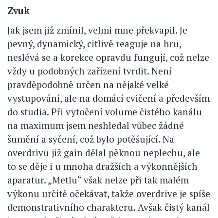
Zvuk
Jak jsem již zmínil, velmi mne překvapil. Je
pevný, dynamický, citlivě reaguje na hru,
neslévá se a korekce opravdu fungují, což nelze
vždy u podobných zařízení tvrdit. Není
pravděpodobně určen na nějaké velké
vystupování, ale na domácí cvičení a především
do studia. Při vytočení volume čistého kanálu
na maximum jsem neshledal vůbec žádné
šumění a syčení, což bylo potěšující. Na
overdrivu již gain dělal pěknou neplechu, ale
to se děje i u mnoha dražších a výkonnějších
aparatur. „Metlu“ však nelze při tak malém
výkonu určitě očekávat, takže overdrive je spíše
demonstrativního charakteru. Avšak čistý kanál