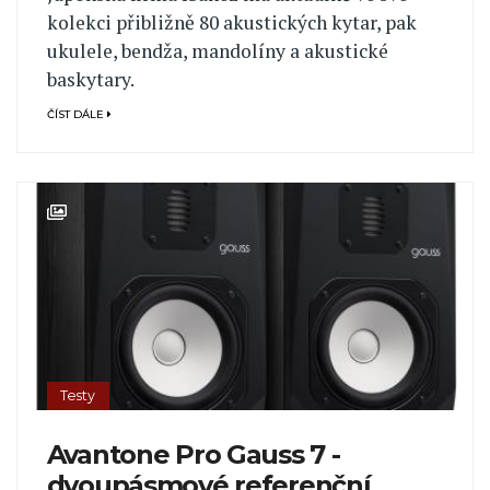
kolekci přibližně 80 akustických kytar, pak
ukulele, bendža, mandolíny a akustické
baskytary.
ČÍST DÁLE
Testy
Avantone Pro Gauss 7 -
dvoupásmové referenční