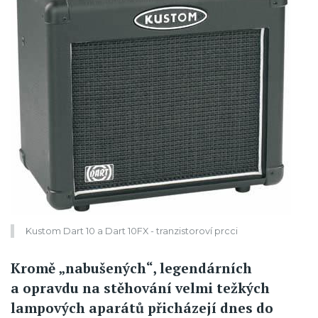
Kustom Dart 10 a Dart 10FX - tranzistoroví prcci
Kromě „nabušených“, legendárních
a opravdu na stěhování velmi težkých
lampových aparátů přicházejí dnes do