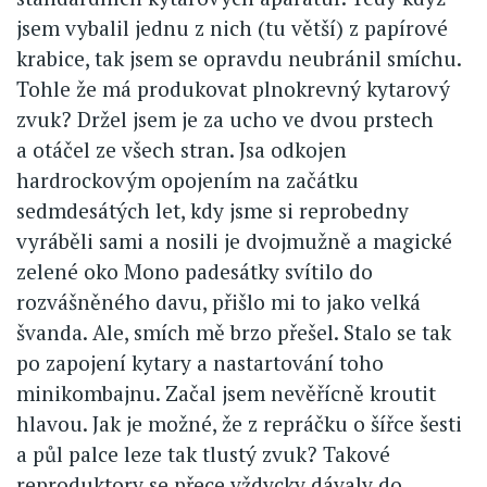
jsem vybalil jednu z nich (tu větší) z papírové
krabice, tak jsem se opravdu neubránil smíchu.
Tohle že má produkovat plnokrevný kytarový
zvuk? Držel jsem je za ucho ve dvou prstech
a otáčel ze všech stran. Jsa odkojen
hardrockovým opojením na začátku
sedmdesátých let, kdy jsme si reprobedny
vyráběli sami a nosili je dvojmužně a magické
zelené oko Mono padesátky svítilo do
rozvášněného davu, přišlo mi to jako velká
švanda. Ale, smích mě brzo přešel. Stalo se tak
po zapojení kytary a nastartování toho
minikombajnu. Začal jsem nevěřícně kroutit
hlavou. Jak je možné, že z repráčku o šířce šesti
a půl palce leze tak tlustý zvuk? Takové
reproduktory se přece vždycky dávaly do