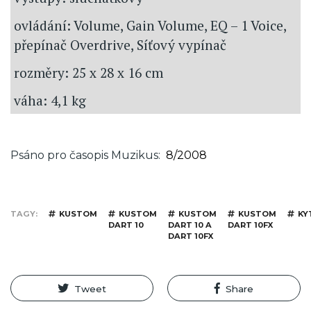
ovládání: Volume, Gain Volume, EQ – 1 Voice,
přepínač Overdrive, Síťový vypínač
rozměry: 25 x 28 x 16 cm
váha: 4,1 kg
Psáno pro časopis Muzikus
8/2008
TAGY
KUSTOM
KUSTOM
KUSTOM
KUSTOM
KY
DART 10
DART 10 A
DART 10FX
DART 10FX
Tweet
Share