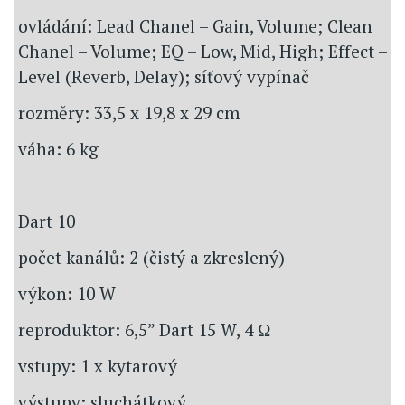
ovládání: Lead Chanel – Gain, Volume; Clean
Chanel – Volume; EQ – Low, Mid, High; Effect –
Level (Reverb, Delay); síťový vypínač
rozměry: 33,5 x 19,8 x 29 cm
váha: 6 kg
Dart 10
počet kanálů: 2 (čistý a zkreslený)
výkon: 10 W
reproduktor: 6,5” Dart 15 W, 4 Ω
vstupy: 1 x kytarový
výstupy: sluchátkový