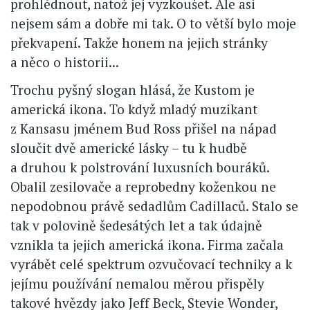
prohlédnout, natož jej vyzkoušet. Ale asi
nejsem sám a dobře mi tak. O to větší bylo moje
překvapení. Takže honem na jejich stránky
a něco o historii...
Trochu pyšný slogan hlásá, že Kustom je
americká ikona. To když mladý muzikant
z Kansasu jménem Bud Ross přišel na nápad
sloučit dvě americké lásky – tu k hudbě
a druhou k polstrování luxusních bouráků.
Obalil zesilovače a reprobedny koženkou ne
nepodobnou právě sedadlům Cadillaců. Stalo se
tak v polovině šedesátých let a tak údajně
vznikla ta jejich americká ikona. Firma začala
vyrábět celé spektrum ozvučovací techniky a k
jejímu používání nemalou měrou přispěly
takové hvězdy jako Jeff Beck, Stevie Wonder,