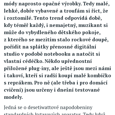
módy naprosto opačné výrobky. Tedy malé,
lehké, dobře vybavené a troufám si říct, že
i roztomilé. Tento trend odpovídá době,
kdy téměř každý, i nemajetný, muzikant si
může do vybydleného dětského pokoje,
z kterého se mezitím stalo rockové doupě,
pořídit na splátky přenosné digitální
studio v podobě notebooku a natočit si
vlastní cédéčko. Někdo upřednostní
přiložené plug-iny, ale ještě jsou mezi námi
i takoví, kteří si radší koupí malé kombíčko
s reprákem. Pro ně (ale třeba i pro domácí
cvičení) jsou určeny i dnešní testované
modely.
Jedná se o desetiwattové napodobeniny
standardních kytarových aparatur. Tedy když