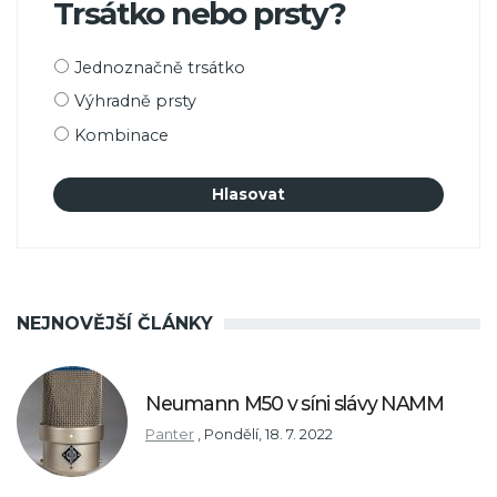
Trsátko nebo prsty?
Možnosti
Jednoznačně trsátko
výběru
Výhradně prsty
Kombinace
NEJNOVĚJŠÍ ČLÁNKY
Neumann M50 v síni slávy NAMM
Panter
,
Pondělí, 18. 7. 2022