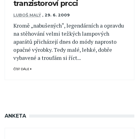
tranzistoroví prcci
LUBOŠ MALÝ
,
29. 6. 2009
Kromě „nabušených“, legendárních a opravdu
na stěhování velmi težkých lampových
aparátů přicházejí dnes do módy naprosto
opačné výrobky. Tedy malé, lehké, dobře
vybavené a troufám si říct...
ČÍST DÁLE
ANKETA