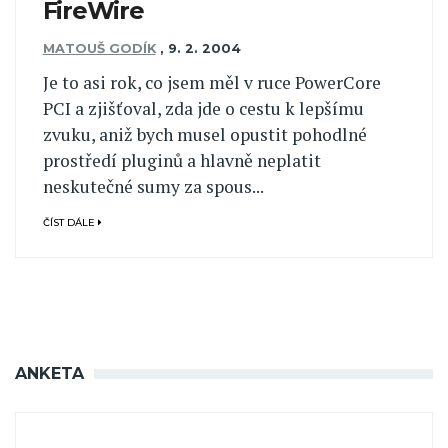
FireWire
MATOUŠ GODÍK
,
9. 2. 2004
Je to asi rok, co jsem měl v ruce PowerCore
PCI a zjišťoval, zda jde o cestu k lepšímu
zvuku, aniž bych musel opustit pohodlné
prostředí pluginů a hlavně neplatit
neskutečné sumy za spous...
ČÍST DÁLE
ANKETA