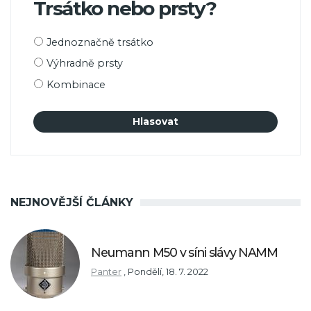
Trsátko nebo prsty?
Možnosti
Jednoznačně trsátko
výběru
Výhradně prsty
Kombinace
NEJNOVĚJŠÍ ČLÁNKY
Neumann M50 v síni slávy NAMM
Panter
,
Pondělí, 18. 7. 2022