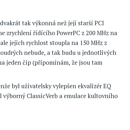
 dvakrát tak výkonná než její starší PCI
íme zrychlení řídícího PowerPC z 200 MHz na
ale jejich rychlost stoupla na 150 MHz z
oudrých nebude, a tak budu u jednotlivých
na jeden čip (připomínám, že jsou tam
nže byl uživatelsky vylepšen ekvalizér EQ
yl výborný ClassicVerb a emulace kultovního