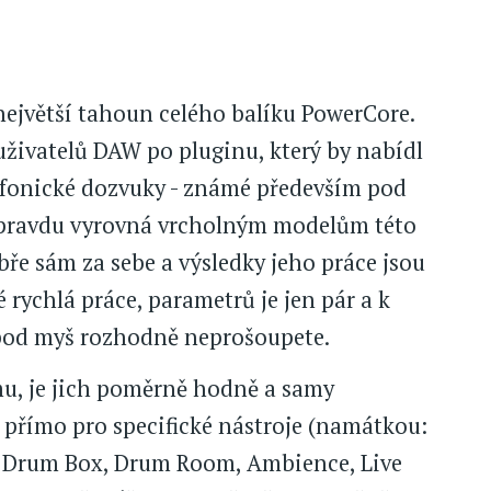
jvětší tahoun celého balíku PowerCore.
živatelů DAW po pluginu, který by nabídl
eufonické dozvuky - známé především pod
 opravdu vyrovná vrcholným modelům této
dobře sám za sebe a výsledky jeho práce jsou
 rychlá práce, parametrů je jen pár a k
pod myš rozhodně neprošoupete.
tmu, je jich poměrně hodně a samy
 přímo pro specifické nástroje (namátkou:
m, Drum Box, Drum Room, Ambience, Live