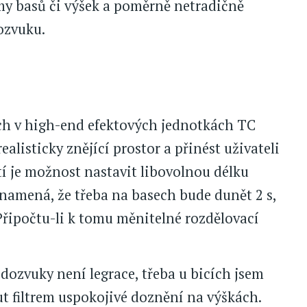
lumy basů či výšek a poměrně netradičně
ozvuku.
ých v high-end efektových jednotkách TC
ealisticky znějící prostor a přinést uživateli
tí je možnost nastavit libovolnou délku
namená, že třeba na basech bude dunět 2 s,
 Připočtu-li k tomu měnitelné rozdělovací
dozvuky není legrace, třeba u bicích jsem
ut filtrem uspokojivé doznění na výškách.