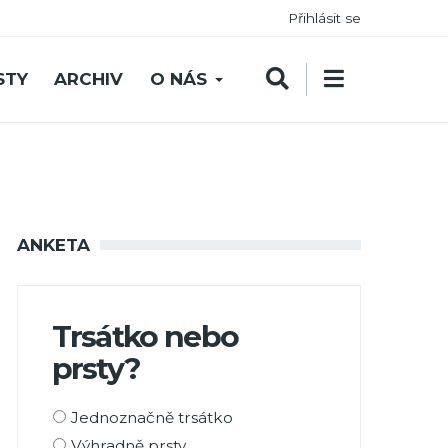
Přihlásit se
STY
ARCHIV
O NÁS
ANKETA
Trsátko nebo
prsty?
Možnosti
Jednoznačně trsátko
výběru
Výhradně prsty