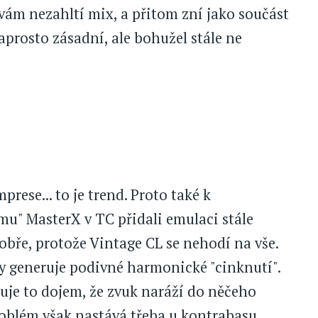
vám nezahltí mix, a přitom zní jako součást
prosto zásadní, ale bohužel stále ne
rese... to je trend. Proto také k
mu" MasterX v TC přidali emulaci stále
obře, protože Vintage CL se nehodí na vše.
dy generuje podivné harmonické "cinknutí".
je to dojem, že zvuk naráží do něčeho
blém však nastává třeba u kontrabasu.