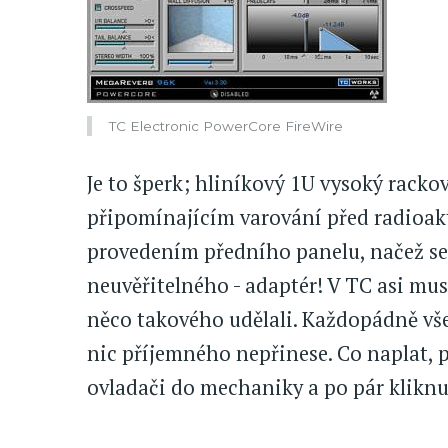
TC Electronic PowerCore FireWire
Je to šperk; hliníkový 1U vysoký rack
připomínajícím varování před radioakt
provedením předního panelu, načež se 
neuvěřitelného - adaptér! V TC asi mu
něco takového udělali. Každopádně vše
nic příjemného nepřinese. Co naplat, p
ovladači do mechaniky a po pár kliknut