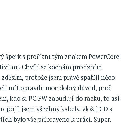
ový šperk s proříznutým znakem PowerCore,
ivitou. Chvíli se kochám precizním
zděsím, protože jsem právě spatřil něco
seli mít opravdu moc dobrý důvod, proč
m, kdo si PC FW zabudují do racku, to asi
ropojil jsem všechny kabely, vložil CD s
ích bylo vše připraveno k práci. Super.