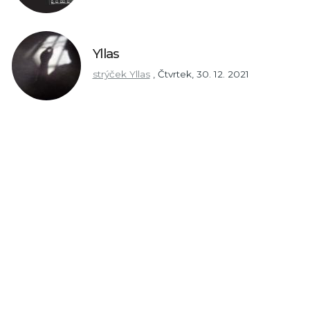
Yllas
strýček Yllas
,
Čtvrtek, 30. 12. 2021