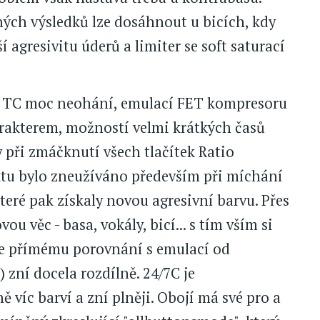
ých výsledků lze dosáhnout u bicích, kdy
agresivitu úderů a limiter se soft saturací
ech TC moc neohání, emulací FET kompresoru
rakterem, možností velmi krátkých časů
 při zmáčknutí všech tlačítek Ratio
ektu bylo zneužíváno především při míchání
teré pak získaly novou agresivní barvu. Přes
u věc - basa, vokály, bicí... s tím vším si
se přímému porovnání s emulací od
zní docela rozdílně. 24/7C je
víc barví a zní plněji. Obojí má své pro a