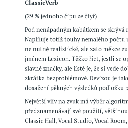
ClassicVerb
(29 % jednoho čipu ze čtyř)
Pod nenápadným kabátkem se skrývá ne
Naplňuje totiž touhy nemalého počtu u
ne nutně realistické, ale zato měkce 
jménem Lexicon. Těžko říct, jestli se
slavné značky, ale jisté je, že si vede 
zkrátka bezproblémové. Devizou je také
dosažení pěkných výsledků podložku 
Největší vliv na zvuk má výběr algori
předznamenávají své použití, většinou
Classic Hall, Vocal Studio, Vocal Roo