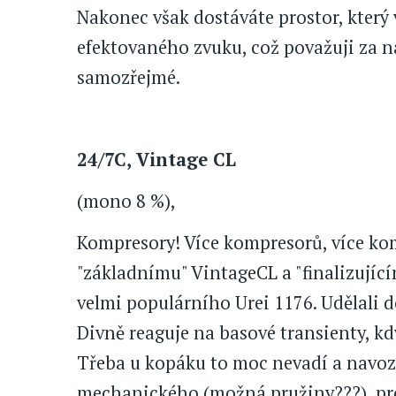
Nakonec však dostáváte prostor, který 
efektovaného zvuku, což považuji za na
samozřejmé.
24/7C, Vintage CL
(mono 8 %),
Kompresory! Více kompresorů, více komp
"základnímu" VintageCL a "finalizující
velmi populárního Urei 1176. Udělali d
Divně reaguje na basové transienty, k
Třeba u kopáku to moc nevadí a navozu
mechanického (možná pružiny???), pro