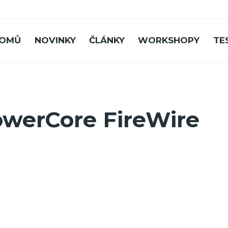
OMŮ
NOVINKY
ČLÁNKY
WORKSHOPY
TE
owerCore FireWire