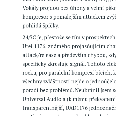
Vokály projdou bez úhony a velmi pěkn
kompresor s pomalejším attackem zvýší 
pohlídá špičky.
24/7C je, přestože se tím v prospekt
Urei 1176, známého projasňujícím cha
attack/release a především chybou, kdy
specificky zkresluje signál. Tohoto ef
rocku, pro paralelní kompresi bicích, k
všechny zvláštnosti nejde o jednoúčelovo
poradí bez problémů. Neubránil jsem 
Universal Audio a (k mému překvapení) 
transparentnější, UAD1176 jednoznačně 