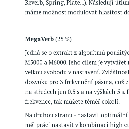
Reverb, Spring, Plate...). Následují út
máme možnost modulovat hlasitost d
MegaVerb
(25 %)
Jedná se o extrakt z algoritmů použit
M5000 a M6000. Jeho cílem je vytvářet r
velkou svobodu v nastavení. Zvláštnos
dozvuku pro 3 frekvenční pásma, což z
na středech jen 0.5 s a na výškách 5 s.
frekvence, tak můžete téměř cokoli.
Na druhou stranu - nastavit optimální 
měl práci nastavit v kombinaci high c