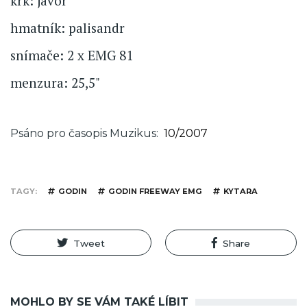
krk: javor
hmatník: palisandr
snímače: 2 x EMG 81
menzura: 25,5"
Psáno pro časopis Muzikus
10/2007
TAGY
GODIN
GODIN FREEWAY EMG
KYTARA
Tweet
Share
MOHLO BY SE VÁM TAKÉ LÍBIT