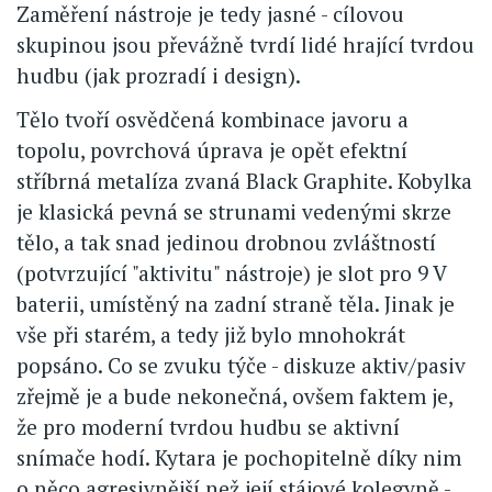
Zaměření nástroje je tedy jasné - cílovou
skupinou jsou převážně tvrdí lidé hrající tvrdou
hudbu (jak prozradí i design).
Tělo tvoří osvědčená kombinace javoru a
topolu, povrchová úprava je opět efektní
stříbrná metalíza zvaná Black Graphite. Kobylka
je klasická pevná se strunami vedenými skrze
tělo, a tak snad jedinou drobnou zvláštností
(potvrzující "aktivitu" nástroje) je slot pro 9 V
baterii, umístěný na zadní straně těla. Jinak je
vše při starém, a tedy již bylo mnohokrát
popsáno. Co se zvuku týče - diskuze aktiv/pasiv
zřejmě je a bude nekonečná, ovšem faktem je,
že pro moderní tvrdou hudbu se aktivní
snímače hodí. Kytara je pochopitelně díky nim
o něco agresivnější než její stájové kolegyně -