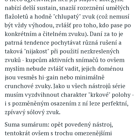
nabízí delší sustain, snazší rozeznění umělých
flažoletů a hodně "chlupatý" zvuk (což nemusí
být vždy výhodou, zvlášť pro toho, kdo pase po
konkrétním a čitelném zvuku). Daní za to je
patrná tendence pochytávat různá rušení a
taková "nijakost" při použití nezkreslených
zvuků - kupcům aktivních snímačů to ovšem
myslím nebude zvlášť vadit, jejich doménou
jsou vesměs hi-gain nebo minimálně
crunchové zvuky. Jako u všech nástrojů série
musím vyzdvihnout charakter "krkové" polohy -
i s pozměněným osazením z ní leze perfektní,
zpívavý sólový zvuk.
Suma sumárum: opět povedený nástroj,
tentokrát ovšem s trochu omezenějšími