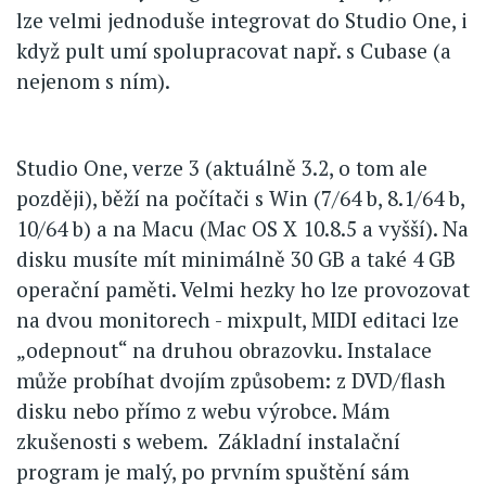
lze velmi jednoduše integrovat do Studio One, i
když pult umí spolupracovat např. s Cubase (a
nejenom s ním).
Studio One, verze 3 (aktuálně 3.2, o tom ale
později), běží na počítači s Win (7/64 b, 8.1/64 b,
10/64 b) a na Macu (Mac OS X 10.8.5 a vyšší). Na
disku musíte mít minimálně 30 GB a také 4 GB
operační paměti. Velmi hezky ho lze provozovat
na dvou monitorech - mixpult, MIDI editaci lze
„odepnout“ na druhou obrazovku. Instalace
může probíhat dvojím způsobem: z DVD/flash
disku nebo přímo z webu výrobce. Mám
zkušenosti s webem. Základní instalační
program je malý, po prvním spuštění sám