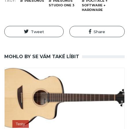
TAGY
PRESONUS
PRESONUS
POČÍTAČE +
STUDIO ONE 3
SOFTWARE +
HARDWARE
Tweet
Share
MOHLO BY SE VÁM TAKÉ LÍBIT
Testy