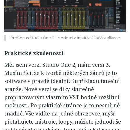
PreSonus Studio One 3 - Moderní a intuitivní DAW aplikace
Praktické zkušenosti
Měl jsem verzi Studio One 2, mám verzi 3.
Musím říci, že k tvorbě některých žánrů je to
software v pravdě ideální. Kupříkladu taneční
aranže. Nové verzi se díky skutečně
propracovaným vlastním VST hodně rozšiřují
možnosti. Po praktické stránce je to nesmírně
snadné. Vše vidíte na jedné obrazovce, myší
přetahujete nástroje, loopy, můžete jednoduše
vyhledávat v bankách. Ihned máte k dispozici