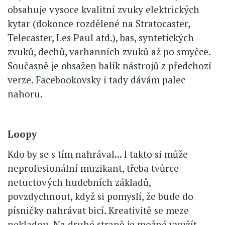
obsahuje vysoce kvalitní zvuky elektrických
kytar (dokonce rozdělené na Stratocaster,
Telecaster, Les Paul atd.), bas, syntetických
zvuků, dechů, varhanních zvuků až po smyčce.
Současně je obsažen balík nástrojů z předchozí
verze. Facebookovsky i tady dávám palec
nahoru.
Loopy
Kdo by se s tím nahrával... I takto si může
neprofesionální muzikant, třeba tvůrce
netuctových hudebních základů,
povzdychnout, když si pomyslí, že bude do
písničky nahrávat bicí. Kreativitě se meze
nekladou. Na druhé straně je možné využít