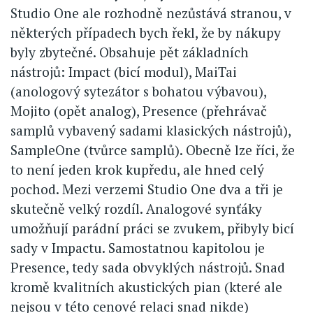
Studio One ale rozhodně nezůstává stranou, v
některých případech bych řekl, že by nákupy
byly zbytečné. Obsahuje pět základních
nástrojů: Impact (bicí modul), MaiTai
(anologový sytezátor s bohatou výbavou),
Mojito (opět analog), Presence (přehrávač
samplů vybavený sadami klasických nástrojů),
SampleOne (tvůrce samplů). Obecně lze říci, že
to není jeden krok kupředu, ale hned celý
pochod. Mezi verzemi Studio One dva a tři je
skutečně velký rozdíl. Analogové synťáky
umožňují parádní práci se zvukem, přibyly bicí
sady v Impactu. Samostatnou kapitolou je
Presence, tedy sada obvyklých nástrojů. Snad
kromě kvalitních akustických pian (které ale
nejsou v této cenové relaci snad nikde)