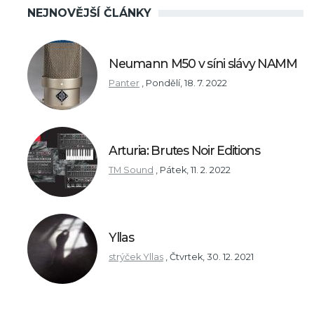
NEJNOVĚJŠÍ ČLÁNKY
Neumann M50 v síni slávy NAMM
Panter
,
Pondělí, 18. 7. 2022
Arturia: Brutes Noir Editions
TM Sound
,
Pátek, 11. 2. 2022
Yllas
strýček Yllas
,
Čtvrtek, 30. 12. 2021