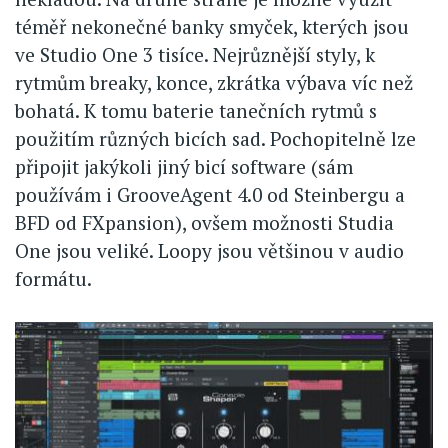
téměř nekonečné banky smyček, kterých jsou
ve Studio One 3 tisíce. Nejrůznější styly, k
rytmům breaky, konce, zkrátka výbava víc než
bohatá. K tomu baterie tanečních rytmů s
použitím různých bicích sad. Pochopitelně lze
připojit jakýkoli jiný bicí software (sám
používám i GrooveAgent 4.0 od Steinbergu a
BFD od FXpansion), ovšem možnosti Studia
One jsou veliké. Loopy jsou většinou v audio
formátu.