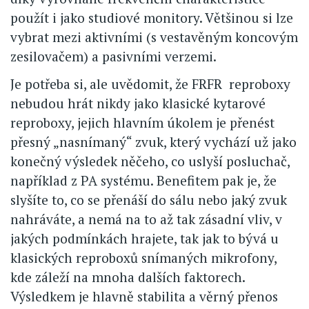
použít i jako studiové monitory. Většinou si lze
vybrat mezi aktivními (s vestavěným koncovým
zesilovačem) a pasivními verzemi.
Je potřeba si, ale uvědomit, že FRFR reproboxy
nebudou hrát nikdy jako klasické kytarové
reproboxy, jejich hlavním úkolem je přenést
přesný „nasnímaný“ zvuk, který vychází už jako
konečný výsledek něčeho, co uslyší posluchač,
například z PA systému. Benefitem pak je, že
slyšíte to, co se přenáší do sálu nebo jaký zvuk
nahráváte, a nemá na to až tak zásadní vliv, v
jakých podmínkách hrajete, tak jak to bývá u
klasických reproboxů snímaných mikrofony,
kde záleží na mnoha dalších faktorech.
Výsledkem je hlavně stabilita a věrný přenos