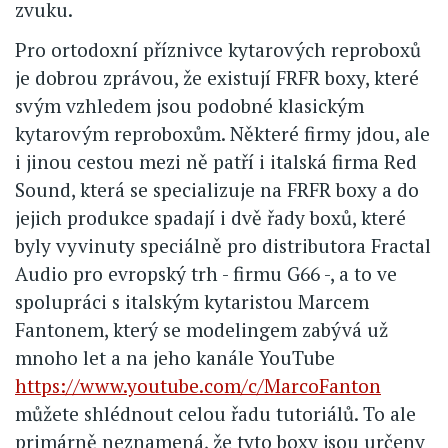
zvuku.
Pro ortodoxní příznivce kytarových reproboxů
je dobrou zprávou, že existují FRFR boxy, které
svým vzhledem jsou podobné klasickým
kytarovým reproboxům. Některé firmy jdou, ale
i jinou cestou mezi ně patří i italská firma Red
Sound, která se specializuje na FRFR boxy a do
jejich produkce spadají i dvě řady boxů, které
byly vyvinuty speciálně pro distributora Fractal
Audio pro evropský trh - firmu G66 -, a to ve
spolupráci s italským kytaristou Marcem
Fantonem, který se modelingem zabývá už
mnoho let a na jeho kanále YouTube
https://www.youtube.com/c/MarcoFanton
můžete shlédnout celou řadu tutoriálů. To ale
primárně neznamená, že tyto boxy jsou určeny