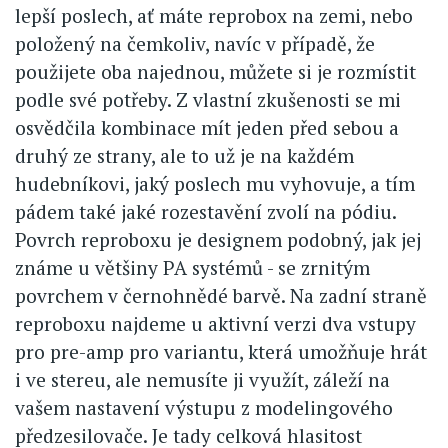
lepší poslech, ať máte reprobox na zemi, nebo
položený na čemkoliv, navíc v případě, že
použijete oba najednou, můžete si je rozmístit
podle své potřeby. Z vlastní zkušenosti se mi
osvědčila kombinace mít jeden před sebou a
druhý ze strany, ale to už je na každém
hudebníkovi, jaký poslech mu vyhovuje, a tím
pádem také jaké rozestavění zvolí na pódiu.
Povrch reproboxu je designem podobný, jak jej
známe u většiny PA systémů - se zrnitým
povrchem v černohnědé barvě. Na zadní straně
reproboxu najdeme u aktivní verzi dva vstupy
pro pre-amp pro variantu, která umožňuje hrát
i ve stereu, ale nemusíte ji využít, záleží na
vašem nastavení výstupu z modelingového
předzesilovače. Je tady celková hlasitost