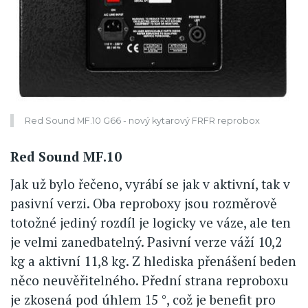
Red Sound MF.10 G66 - nový kytarový FRFR reprobox
Red Sound MF.10
Jak už bylo řečeno, vyrábí se jak v aktivní, tak v
pasivní verzi. Oba reproboxy jsou rozměrově
totožné jediný rozdíl je logicky ve váze, ale ten
je velmi zanedbatelný. Pasivní verze váží 10,2
kg a aktivní 11,8 kg. Z hlediska přenášení beden
něco neuvěřitelného. Přední strana reproboxu
je zkosená pod úhlem 15 °, což je benefit pro