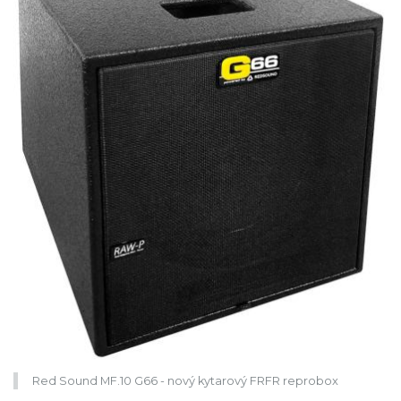
Red Sound MF.10 G66 - nový kytarový FRFR reprobox