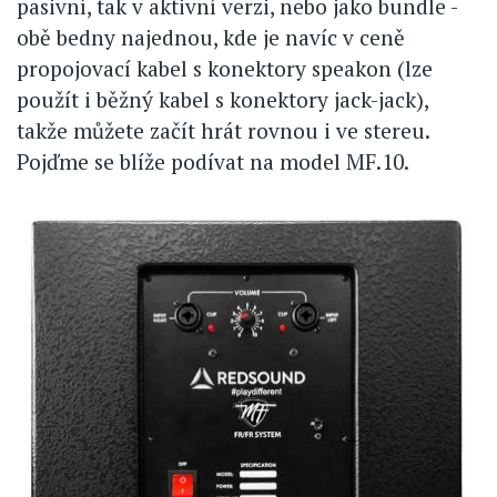
pasivní, tak v aktivní verzi, nebo jako bundle -
obě bedny najednou, kde je navíc v ceně
propojovací kabel s konektory speakon (lze
použít i běžný kabel s konektory jack-jack),
takže můžete začít hrát rovnou i ve stereu.
Pojďme se blíže podívat na model MF.10.