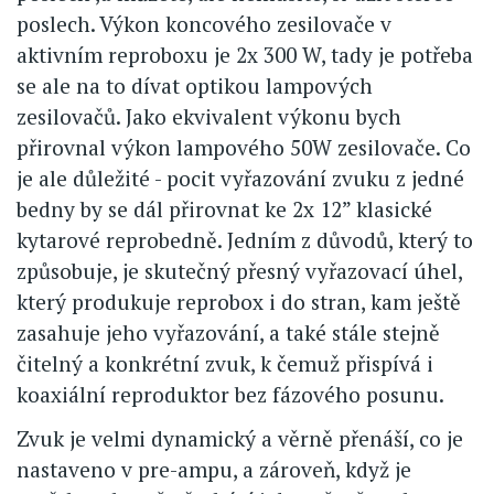
poslech. Výkon koncového zesilovače v
aktivním reproboxu je 2x 300 W, tady je potřeba
se ale na to dívat optikou lampových
zesilovačů. Jako ekvivalent výkonu bych
přirovnal výkon lampového 50W zesilovače. Co
je ale důležité - pocit vyřazování zvuku z jedné
bedny by se dál přirovnat ke 2x 12” klasické
kytarové reprobedně. Jedním z důvodů, který to
způsobuje, je skutečný přesný vyřazovací úhel,
který produkuje reprobox i do stran, kam ještě
zasahuje jeho vyřazování, a také stále stejně
čitelný a konkrétní zvuk, k čemuž přispívá i
koaxiální reproduktor bez fázového posunu.
Zvuk je velmi dynamický a věrně přenáší, co je
nastaveno v pre-ampu, a zároveň, když je