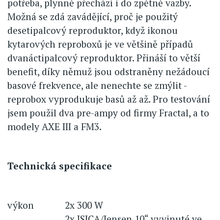
potřeba, plynně přechází i do zpětně vazby.
Možná se zdá zavádějící, proč je použitý
desetipalcový reproduktor, když ikonou
kytarových reproboxů je ve většině případů
dvanáctipalcový reproduktor. Přináší to větší
benefit, díky němuž jsou odstraněny nežádoucí
basové frekvence, ale nenechte se zmýlit -
reprobox vyprodukuje basů až až. Pro testování
jsem použil dva pre-ampy od firmy Fractal, a to
modely AXE III a FM3.
Technická specifikace
výkon
2x 300 W
2x JSICA/Jensen 10“ vyvinuté ve