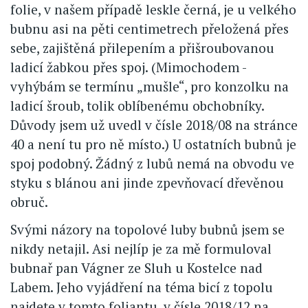
folie, v našem případě leskle černá, je u velkého
bubnu asi na pěti centimetrech přeložená přes
sebe, zajištěná přilepením a přišroubovanou
ladicí žabkou přes spoj. (Mimochodem -
vyhýbám se termínu „mušle“, pro konzolku na
ladicí šroub, tolik oblíbenému obchobníky.
Důvody jsem už uvedl v čísle 2018/08 na stránce
40 a není tu pro ně místo.) U ostatních bubnů je
spoj podobný. Žádný z lubů nemá na obvodu ve
styku s blánou ani jinde zpevňovací dřevěnou
obruč.
Svými názory na topolové luby bubnů jsem se
nikdy netajil. Asi nejlíp je za mě formuloval
bubnař pan Vágner ze Sluh u Kostelce nad
Labem. Jeho vyjádření na téma bicí z topolu
najdete v tomto foliantu, v čísle 2018/12 na