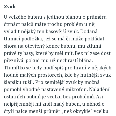
Zvuk
U velkého bubnu s jedinou blánou o průměru
čtrnáct palců máte trochu problém u něj
vyladit nějaký ten basovější zvuk. Dodaná
tlumicí podložka, jež se má či může pokládat
shora na otevřený konec bubnu, mu ztlumí
právě ty basy, které by měl mít. Bez ní zase dost
přeznívá, pokud mu už nechrastí blána.
Tlumítko se tedy hodí spíš pro hraní v nějakých
hodně malých prostorech, kde by hutnější zvuk
šlapáku rušil. Pro zemitější zvuk by možná
pomohl vhodně nastavený mikrofon. Naladění
ostatních bubnů je vcelku bez problémů. Asi
nejpříjemněji mi zněl malý buben, u něhož o
čtyři palce menší průměr „než obvykle“ vcelku