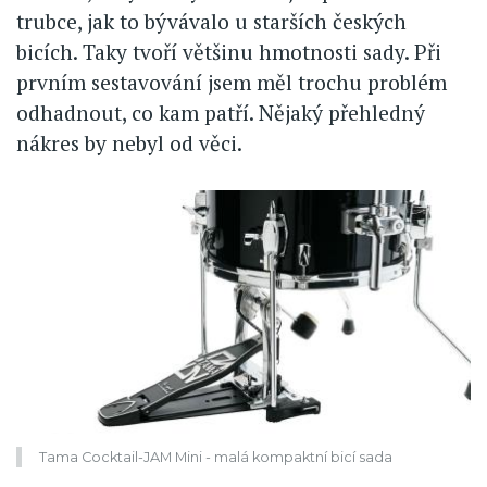
trubce, jak to bývávalo u starších českých
bicích. Taky tvoří většinu hmotnosti sady. Při
prvním sestavování jsem měl trochu problém
odhadnout, co kam patří. Nějaký přehledný
nákres by nebyl od věci.
Tama Cocktail-JAM Mini - malá kompaktní bicí sada