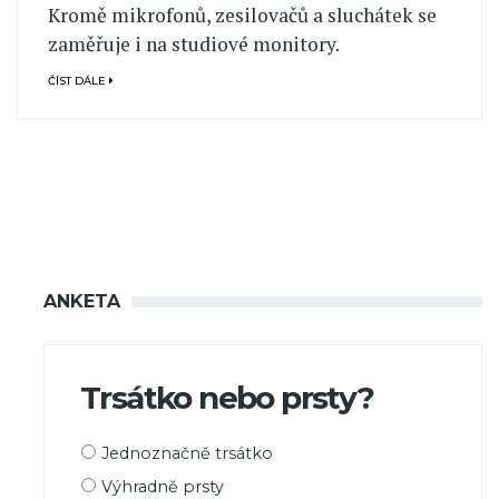
Kromě mikrofonů, zesilovačů a sluchátek se
zaměřuje i na studiové monitory.
ČÍST DÁLE
ANKETA
Trsátko nebo prsty?
Možnosti
Jednoznačně trsátko
výběru
Výhradně prsty