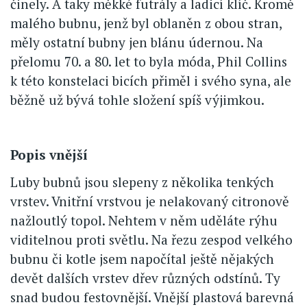
činely. A taky měkké futrály a ladicí klíč. Kromě
malého bubnu, jenž byl oblaněn z obou stran,
měly ostatní bubny jen blánu údernou. Na
přelomu 70. a 80. let to byla móda, Phil Collins
k této konstelaci bicích přiměl i svého syna, ale
běžně už bývá tohle složení spíš výjimkou.
Popis vnější
Luby bubnů jsou slepeny z několika tenkých
vrstev. Vnitřní vrstvou je nelakovaný citronově
nažloutlý topol. Nehtem v něm uděláte rýhu
viditelnou proti světlu. Na řezu zespod velkého
bubnu či kotle jsem napočítal ještě nějakých
devět dalších vrstev dřev různých odstínů. Ty
snad budou festovnější. Vnější plastová barevná