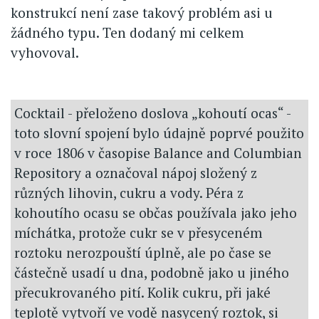
konstrukcí není zase takový problém asi u
žádného typu. Ten dodaný mi celkem
vyhovoval.
Cocktail - přeloženo doslova „kohoutí ocas“ -
toto slovní spojení bylo údajně poprvé použito
v roce 1806 v časopise Balance and Columbian
Repository a označoval nápoj složený z
různých lihovin, cukru a vody. Péra z
kohoutího ocasu se občas používala jako jeho
míchátka, protože cukr se v přesyceném
roztoku nerozpouští úplně, ale po čase se
částečně usadí u dna, podobně jako u jiného
přecukrovaného pití. Kolik cukru, při jaké
teplotě vytvoří ve vodě nasycený roztok, si