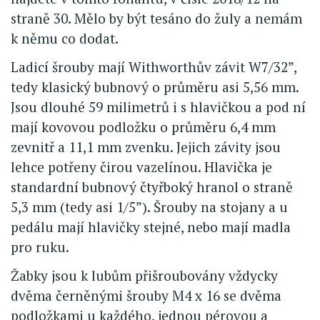
straně 30. Mělo by být tesáno do žuly a nemám
k němu co dodat.
Ladicí šrouby mají Withworthův závit W7/32”,
tedy klasický bubnový o průměru asi 5,56 mm.
Jsou dlouhé 59 milimetrů i s hlavičkou a pod ní
mají kovovou podložku o průměru 6,4 mm
zevnitř a 11,1 mm zvenku. Jejich závity jsou
lehce potřeny čirou vazelínou. Hlavička je
standardní bubnový čtyřboký hranol o straně
5,3 mm (tedy asi 1/5”). Šrouby na stojany a u
pedálu mají hlavičky stejné, nebo mají madla
pro ruku.
Žabky jsou k lubům přišroubovány vždycky
dvěma černěnými šrouby M4 x 16 se dvěma
podložkami u každého, jednou pérovou a