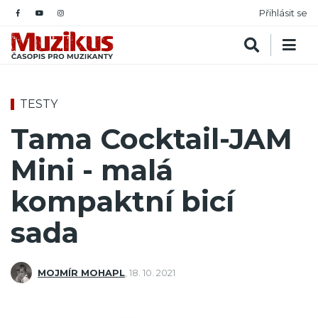
Přihlásit se
TESTY
Tama Cocktail-JAM
Mini - malá
kompaktní bicí
sada
MOJMÍR MOHAPL
,
18. 10. 2021