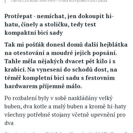
Tama Cocktail-JAM Mini - malá kompaktní bicí sada
Protřepat - nemíchat, jen dokoupit hi-
hatu, činely a stoličku, tedy test
kompaktní bicí sady
Tak mi pošťák donesl domů další hejblátka
na otestování a moudré jejich popsání.
Tahle měla nějakých dvacet pět kilo i s
krabicí. Na vynesení do schodů dost, na
téměř kompletní bicí sadu s festovním
hardwarem příjemně málo.
Po rozbalení byly v sobě naskládány velký
buben, dva kotle a malý buben a kromě hi-haty
všechny potřebné stojany včetně upevnění pro
dva