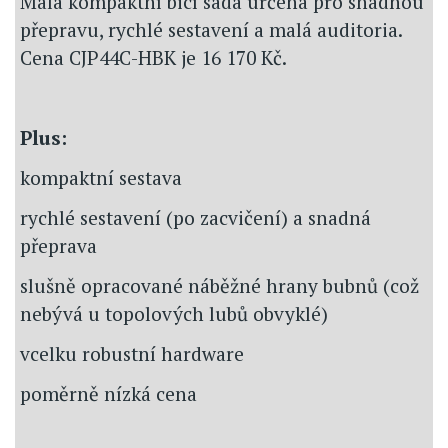
Malá kompaktní bicí sada určená pro snadnou
přepravu, rychlé sestavení a malá auditoria.
Cena CJP44C-HBK je 16 170 Kč.
Plus:
kompaktní sestava
rychlé sestavení (po zacvičení) a snadná
přeprava
slušně opracované náběžné hrany bubnů (což
nebývá u topolových lubů obvyklé)
vcelku robustní hardware
poměrně nízká cena