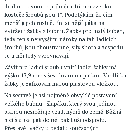
druhou rovnou o průměru 16 mm zvenku.
Rozteče šroubů jsou 1”. Podotýkám, že čím
menší jejich rozteč, tím silnější páka na
vytržení žabky z bubnu. Žabky pro malý buben,
tedy ten s nejvyššími nároky na tah ladicích
šroubů, jsou oboustranné, síly shora a zespodu
se u něj tedy vyrovnávají.
Závit pro ladicí šroub uvnitř ladicí žabky má
výšku 13,9 mm s šestihrannou patkou. V odlitku
žabky je zafixován malou plastovou vložkou.
Na sestavě je asi nejméně obvyklé postavení
velkého bubnu - šlapáku, který svou jedinou
blanou nesměřuje vzad, nýbrž do země. Běžná
bicí šlapka pak do něj pak buší odspodu.
Přestavět vačky u pedálu současných