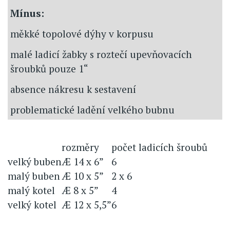
Mínus:
měkké topolové dýhy v korpusu
malé ladicí žabky s roztečí upevňovacích
šroubků pouze 1“
absence nákresu k sestavení
problematické ladění velkého bubnu
rozměry
počet ladicích šroubů
velký buben
Æ 14 x 6”
6
malý buben
Æ 10 x 5”
2 x 6
malý kotel
Æ 8 x 5”
4
velký kotel
Æ 12 x 5,5”
6