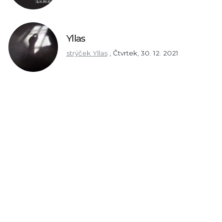
Yllas
strýček Yllas
,
Čtvrtek, 30. 12. 2021