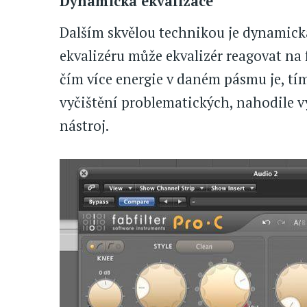
Dynamická ekvalizace
Dalším skvělou technikou je dynamická
ekvalizéru může ekvalizér reagovat n
čím více energie v daném pásmu je, tím 
vyčištění problematických, nahodile v
nástroj.