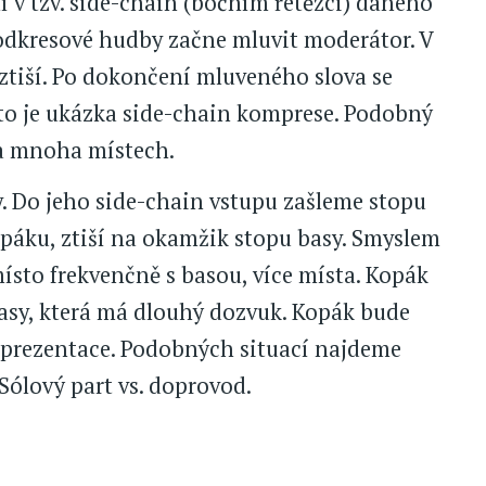
 v tzv. side-chain (bočním řetězci) daného
podkresové hudby začne mluvit moderátor. V
ztiší. Po dokončení mluveného slova se
oto je ukázka side-chain komprese. Podobný
a mnoha místech.
. Do jeho side-chain vstupu zašleme stopu
páku, ztiší na okamžik stopu basy. Smyslem
místo frekvenčně s basou, více místa. Kopák
 basy, která má dlouhý dozvuk. Kopák bude
é prezentace. Podobných situací najdeme
Sólový part vs. doprovod.