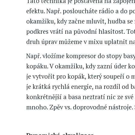
Tato technika je postavená na zapojení
efektu. Např. posloucháte rádio a do 
okamžiku, kdy začne mluvit, hudba se 
podkres vrátí na původní hlasitost. T
druh úprav můžeme v mixu uplatnit n
Např. vložíme kompresor do stopy basy
kopáku. V okamžiku, kdy zazní úder ko
je vytvořit pro kopák, který soupeří o 
je krátká rychlá energie, na rozdíl od
konkrétnější a basa neztratí nic ze sv
mnoho. Zpěv vs. doprovodné nástroje. 