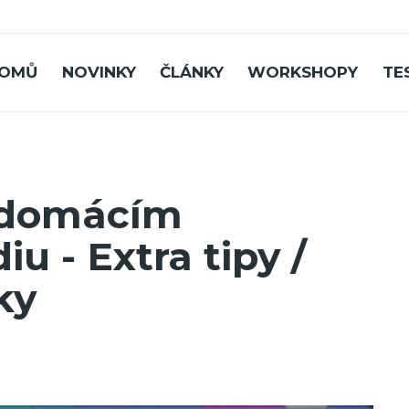
OMŮ
NOVINKY
ČLÁNKY
WORKSHOPY
TE
 domácím
u - Extra tipy /
ky