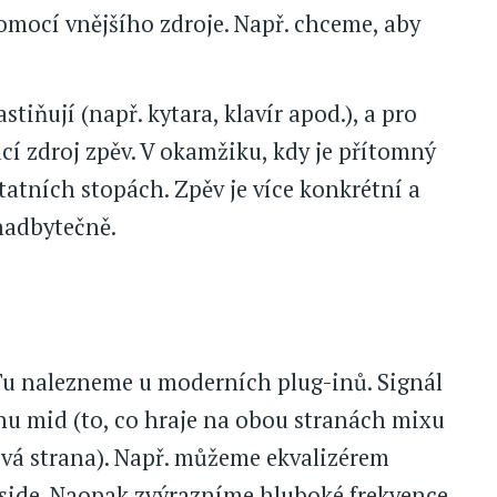
omocí vnějšího zdroje. Např. chceme, aby
stiňují (např. kytara, klavír apod.), a pro
cí zdroj zpěv. V okamžiku, kdy je přítomný
tatních stopách. Zpěv je více konkrétní a
nadbytečně.
. Tu nalezneme u moderních plug-inů. Signál
ranu mid (to, co hraje na obou stranách mixu
levá strana). Např. můžeme ekvalizérem
ě side. Naopak zvýrazníme hluboké frekvence