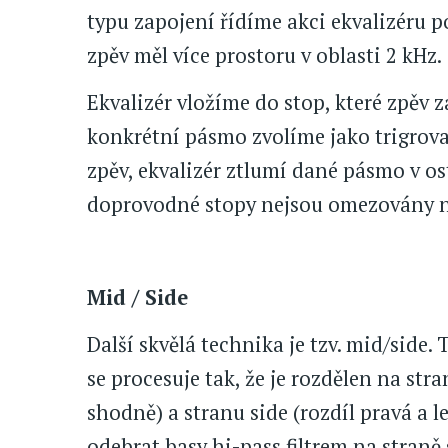
typu zapojení řídíme akci ekvalizéru p
zpěv měl více prostoru v oblasti 2 kHz.
Ekvalizér vložíme do stop, které zpěv za
konkrétní pásmo zvolíme jako trigrova
zpěv, ekvalizér ztlumí dané pásmo v os
doprovodné stopy nejsou omezovány 
Mid / Side
Další skvělá technika je tzv. mid/side
se procesuje tak, že je rozdělen na st
shodně) a stranu side (rozdíl pravá a 
odebrat basy hi-pass filtrem na stran