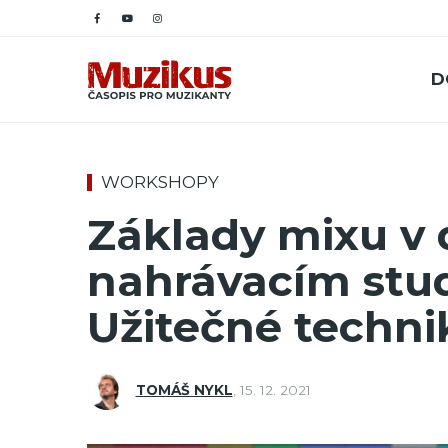
D
WORKSHOPY
Základy mixu v
nahrávacím studi
Užitečné techni
TOMÁŠ NYKL
,
15. 12. 2021