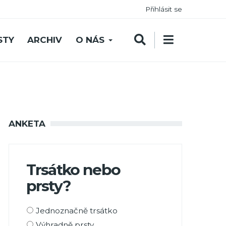
Přihlásit se
STY
ARCHIV
O NÁS
ANKETA
Trsátko nebo
prsty?
Možnosti
Jednoznačně trsátko
výběru
Výhradně prsty