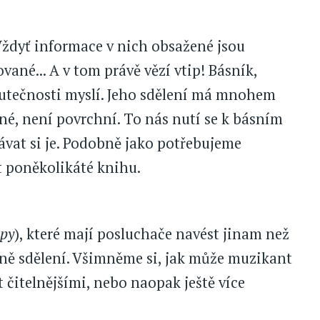
Vždyť informace v nich obsažené jsou
vané... A v tom právě vězí vtip! Básník,
 skutečnosti myslí. Jeho sdělení má mnohem
čné, není povrchní. To nás nutí se k básním
ávat si je. Podobně jako potřebujeme
t poněkolikáté knihu.
opy
), které mají posluchače navést jinam než
vině sdělení. Všimněme si, jak může muzikant
t čitelnějšími, nebo naopak ještě více