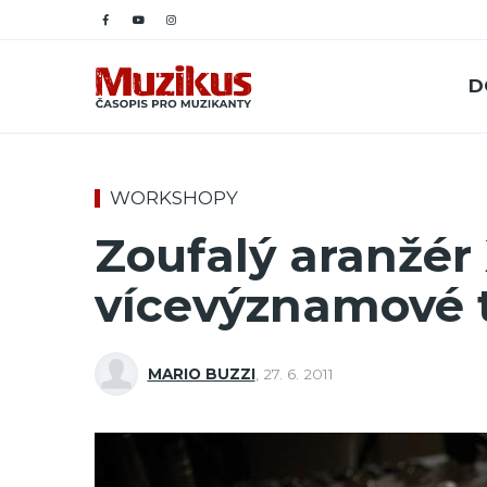
D
WORKSHOPY
Zoufalý aranžér 
vícevýznamové t
MARIO BUZZI
,
27. 6. 2011