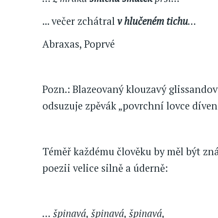
... večer zchátral
v hlučeném tichu
...
Abraxas, Poprvé
Pozn.: Blazeovaný klouzavý glissandov
odsuzuje zpěvák „povrchní lovce dívene
Téměř každému člověku by měl být z
poezii velice silně a úderně:
... špinavá, špinavá, špinavá,