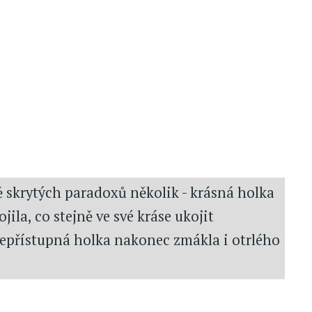
 skrytých paradoxů několik - krásná holka
ila, co stejně ve své kráse ukojit
nepřístupná holka nakonec zmákla i otrlého