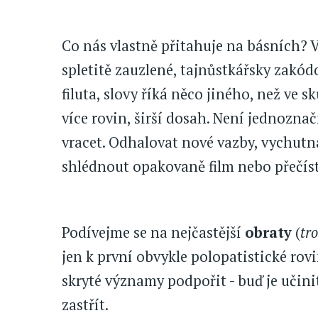
Co nás vlastně přitahuje na básních? 
spletitě zauzlené, tajnůstkářsky zakódo
filuta, slovy říká něco jiného, než ve
více rovin, širší dosah. Není jednozna
vracet. Odhalovat nové vazby, vychutn
shlédnout opakovaně film nebo přečís
Podívejme se na nejčastější
obraty
(
tr
jen k první obvykle polopatistické ro
skryté významy podpořit - buď je učini
zastřít.