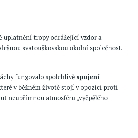
 uplatnění tropy odrážející vzdor a
falešnou svatouškovskou okolní společnost.
Máchy fungovalo spolehlivě
spojení
 které v běžném životě stojí v opozici proti
nout neupřímnou atmosféru „vyčpělého