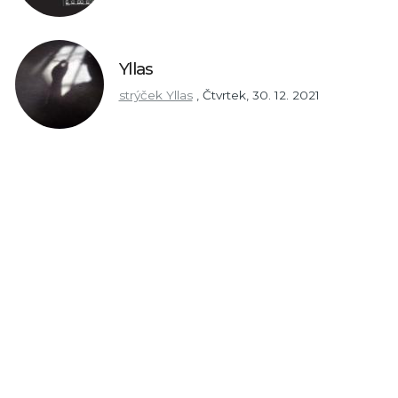
Yllas
strýček Yllas
,
Čtvrtek, 30. 12. 2021