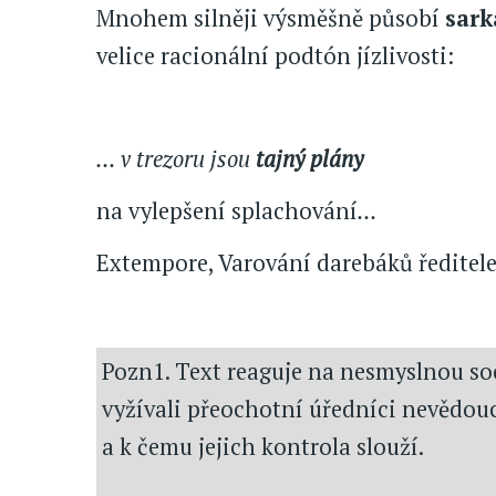
Mnohem silněji výsměšně působí
sar
velice racionální podtón jízlivosti:
... v trezoru jsou
tajný plány
na vylepšení splachování
...
Extempore, Varování darebáků ředite
Pozn1. Text reaguje na nesmyslnou soci
vyžívali přeochotní úředníci nevědouc
a k čemu jejich kontrola slouží.