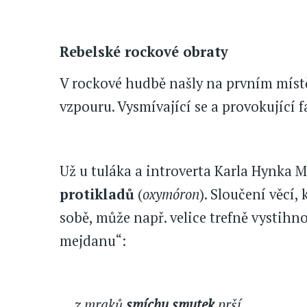
Rebelské rockové obraty
V rockové hudbě našly na prvním místě
vzpouru. Vysmívající se a provokující 
Už u tuláka a introverta Karla Hynka 
protikladů
(
oxymóron
). Sloučení věcí,
sobě, může např. velice trefně vystih
mejdanu“:
... z mraků
smíchu smutek
prší...