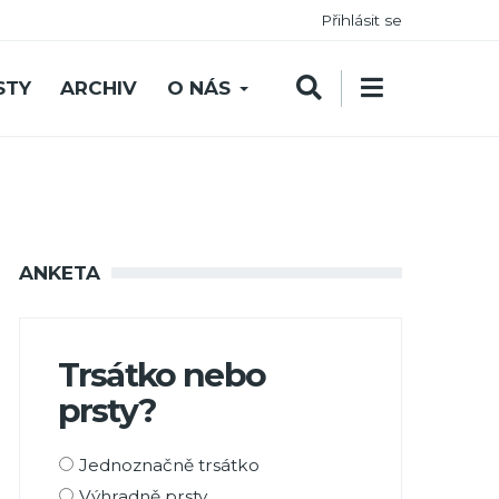
Přihlásit se
STY
ARCHIV
O NÁS
ANKETA
Trsátko nebo
prsty?
Možnosti
Jednoznačně trsátko
výběru
Výhradně prsty