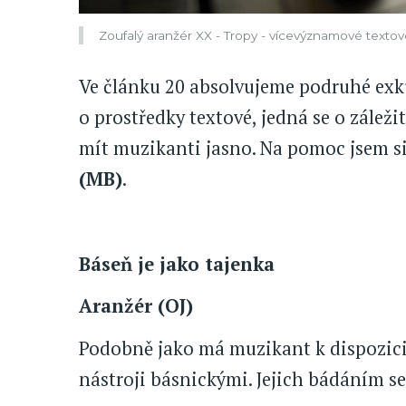
Zoufalý aranžér XX - Tropy - vícevýznamové texto
Ve článku 20 absolvujeme podruhé exk
o prostředky textové, jedná se o záleži
mít muzikanti jasno. Na pomoc jsem si
(MB)
.
Báseň je jako tajenka
Aranžér (OJ)
Podobně jako má muzikant k dispozici 
nástroji básnickými. Jejich bádáním s