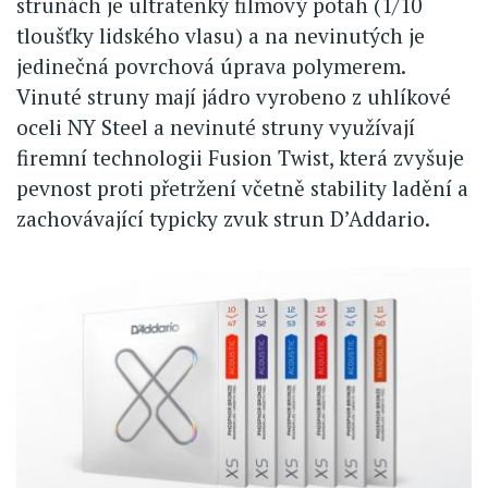
strunách je ultratenký filmový potah (1/10
tloušťky lidského vlasu) a na nevinutých je
jedinečná povrchová úprava polymerem.
Vinuté struny mají jádro vyrobeno z uhlíkové
oceli NY Steel a nevinuté struny využívají
firemní technologii Fusion Twist, která zvyšuje
pevnost proti přetržení včetně stability ladění a
zachovávající typicky zvuk strun D’Addario.