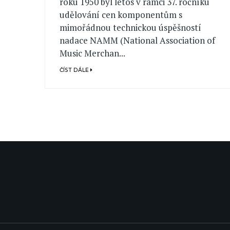
roku 1950 byl letos v rámci 37. ročníku
udělování cen komponentům s
mimořádnou technickou úspěšností
nadace NAMM (National Association of
Music Merchan...
ČÍST DÁLE