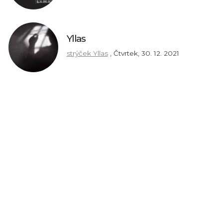
Yllas
strýček Yllas
,
Čtvrtek, 30. 12. 2021