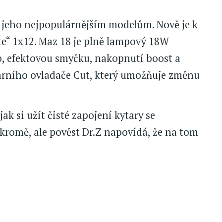
k jeho nejpopulárnějším modelům. Nově je k
ite“ 1x12. Maz 18 je plně lampový 18W
b, efektovou smyčku, nakopnutí boost a
árního ovladače Cut, který umožňuje změnu
jak si užít čisté zapojení kytary se
romě, ale pověst Dr.Z napovídá, že na tom