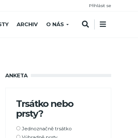
Přihlásit se
STY
ARCHIV
O NÁS
ANKETA
Trsátko nebo
prsty?
Možnosti
Jednoznačně trsátko
výběru
Výhradně prsty