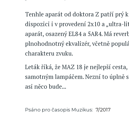
Tenhle aparát od doktora Z patří prý 
dispozici i v provedení 2x10 a „ultra-l
aparát, osazený EL84 a 5AR4. Má rever
plnohodnotný ekvalizér, včetně popul
charakteru zvuku.
Leták říká, že MAZ 18 je nejlepší cesta, 
samotným lampáčem. Nezní to úplně sk
asi něco bude...
Psáno pro časopis Muzikus
7/2017