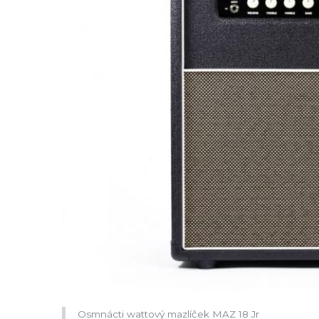
Osmnácti wattový mazlíček MAZ 18 Jr