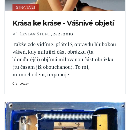
STRANA 21
Krása ke kráse - Vášnivé objetí
VÍTĚZSLAV ŠTEFL
,
3. 3. 2018
Takže zde vidíme, přátelé, opravdu hlubokou
vášeň, kdy milující část obrázku (ta
blonďatější) objímá milovanou část obrázku
(tu časem již obouchanou). To mi,
mimochodem, imponuje,...
ČÍST DÁLE