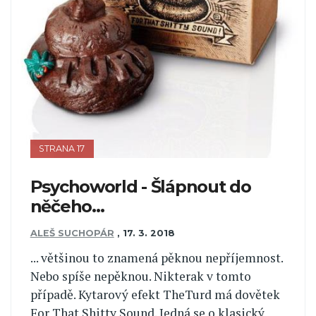
STRANA 17
Psychoworld - Šlápnout do
něčeho…
ALEŠ SUCHOPÁR
,
17. 3. 2018
... většinou to znamená pěknou nepříjemnost.
Nebo spíše nepěknou. Nikterak v tomto
případě. Kytarový efekt TheTurd má dovětek
For That Shitty Sound. Jedná se o klasický