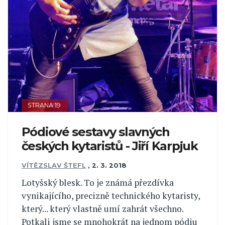
STRANA 19
Pódiové sestavy slavných
českých kytaristů - Jiří Karpjuk
VÍTĚZSLAV ŠTEFL
,
2. 3. 2018
Lotyšský blesk. To je známá přezdívka
vynikajícího, precizně technického kytaristy,
který... který vlastně umí zahrát všechno.
Potkali jsme se mnohokrát na jednom pódiu