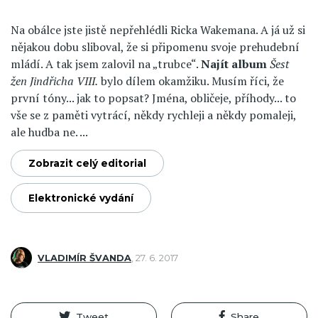
Na obálce jste jistě nepřehlédli Ricka Wakemana. A já už si
nějakou dobu sliboval, že si připomenu svoje prehudební
mládí. A tak jsem zalovil na „trubce“.
Najít album
Šest
žen Jindřicha VIII.
bylo dílem okamžiku. Musím říci, že
první tóny... jak to popsat? Jména, obličeje, příhody... to
vše se z paměti vytrácí, někdy rychleji a někdy pomaleji,
ale hudba ne. ...
Zobrazit celý editorial
Elektronické vydání
VLADIMÍR ŠVANDA
,
27. 6. 2017
Tweet
Share