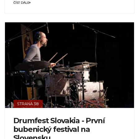
ČÍST DÁLE
STRANA 38
Drumfest Slovakia - První
bubenický festival na
Slovensku