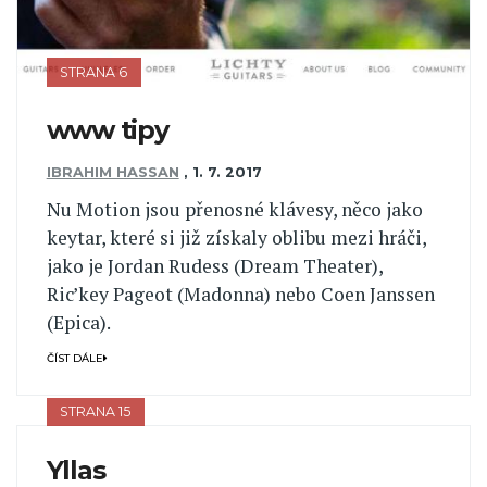
STRANA 6
www tipy
IBRAHIM HASSAN
,
1. 7. 2017
Nu Motion jsou přenosné klávesy, něco jako
keytar, které si již získaly oblibu mezi hráči,
jako je Jordan Rudess (Dream Theater),
Ric’key Pageot (Madonna) nebo Coen Janssen
(Epica).
ČÍST DÁLE
STRANA 15
Yllas