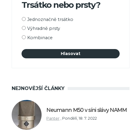
Trsátko nebo prsty?
Možnosti
Jednoznačně trsátko
výběru
Výhradně prsty
Kombinace
NEJNOVĚJŠÍ ČLÁNKY
Neumann M50 v síni slávy NAMM
Panter
,
Pondělí, 18. 7. 2022