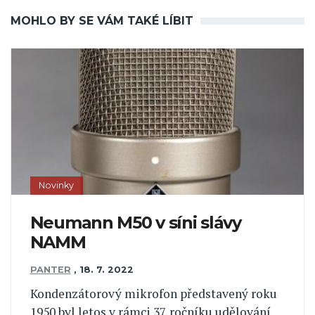
MOHLO BY SE VÁM TAKÉ LÍBIT
Novinky
Neumann M50 v síni slávy
NAMM
PANTER
,
18. 7. 2022
Kondenzátorový mikrofon představený roku
1950 byl letos v rámci 37. ročníku udělování