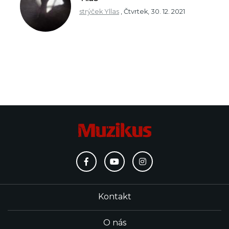
strýček Yllas
,
Čtvrtek, 30. 12. 2021
Kontakt
O nás