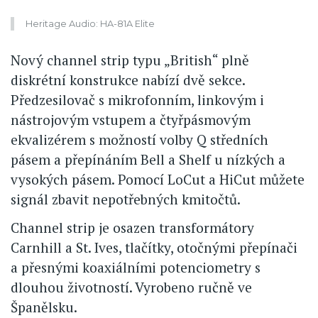
Heritage Audio: HA-81A Elite
Nový channel strip typu „British“ plně
diskrétní konstrukce nabízí dvě sekce.
Předzesilovač s mikrofonním, linkovým i
nástrojovým vstupem a čtyřpásmovým
ekvalizérem s možností volby Q středních
pásem a přepínáním Bell a Shelf u nízkých a
vysokých pásem. Pomocí LoCut a HiCut můžete
signál zbavit nepotřebných kmitočtů.
Channel strip je osazen transformátory
Carnhill a St. Ives, tlačítky, otočnými přepínači
a přesnými koaxiálními potenciometry s
dlouhou životností. Vyrobeno ručně ve
Španělsku.