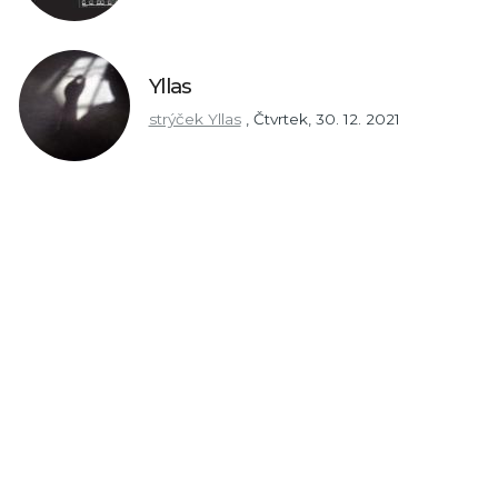
Yllas
strýček Yllas
,
Čtvrtek, 30. 12. 2021