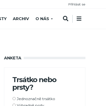
Přihlásit se
STY
ARCHIV
O NÁS
ANKETA
Trsátko nebo
prsty?
Možnosti
Jednoznačně trsátko
výběru
Výhradně prsty