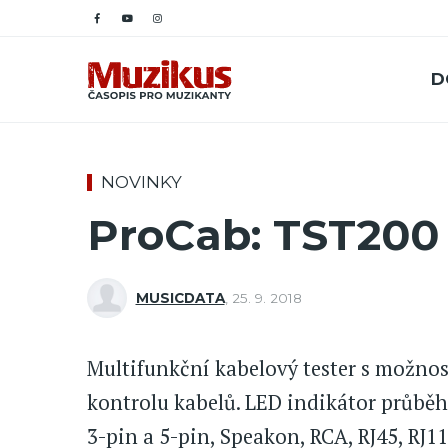
D
NOVINKY
ProCab: TST200
MUSICDATA
,
25. 9. 2018
Multifunkční kabelový tester s možnos
kontrolu kabelů. LED indikátor průběh
3-pin a 5-pin, Speakon, RCA, RJ45, RJ11