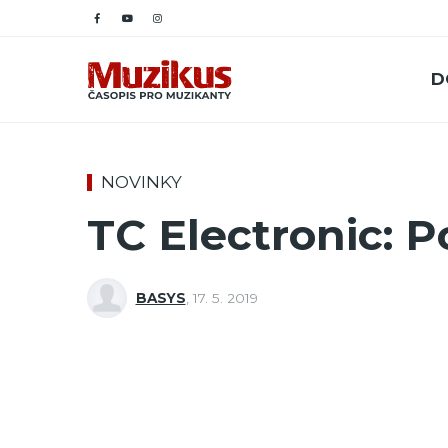
D
NOVINKY
TC Electronic: P
BASYS
,
17. 5. 2019