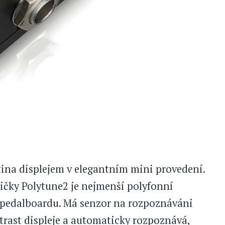
tina displejem v elegantním mini provedení.
ičky Polytune2 je nejmenší polyfonní
o pedalboardu. Má senzor na rozpoznáváni
ntrast displeje a automaticky rozpoznává,