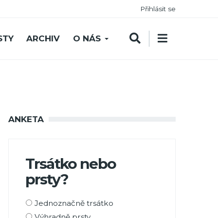
Přihlásit se
STY
ARCHIV
O NÁS
ANKETA
Trsátko nebo
prsty?
Možnosti
Jednoznačně trsátko
výběru
Výhradně prsty