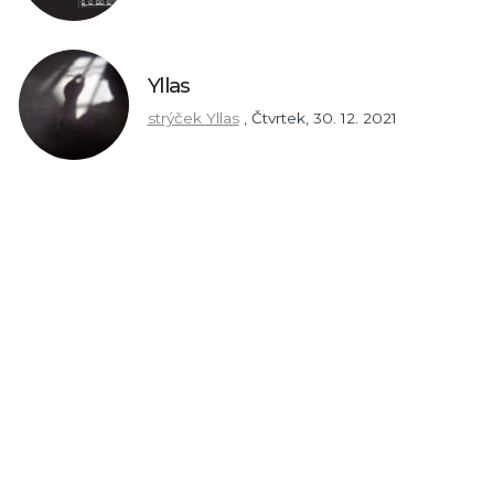
Yllas
strýček Yllas
,
Čtvrtek, 30. 12. 2021