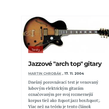
Testy
Jazzové "arch top" gitary
MARTIN CHROBÁK
,
17. 11. 2004
Dnešný porovnávací test je venovaný
lubovým elektrickým gitarám
označovaným pre svoj rozmernejší
korpus tiež ako &quot;jazz box&quot;.
Viac než na teóriu je tento článok