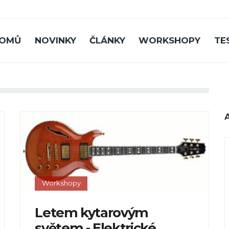
OMŮ
NOVINKY
ČLÁNKY
WORKSHOPY
TE
Workshopy
Letem kytarovým
světem - Elektrické