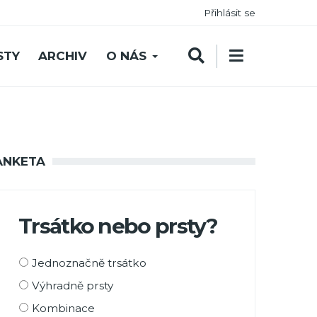
Přihlásit se
STY
ARCHIV
O NÁS
ANKETA
Trsátko nebo prsty?
Možnosti
Jednoznačně trsátko
výběru
Výhradně prsty
Kombinace