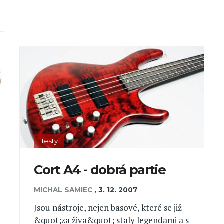
Testy
Cort A4 - dobrá partie
MICHAL SAMIEC
,
3. 12. 2007
Jsou nástroje, nejen basové, které se již
&quot;za živa&quot; staly legendami a s