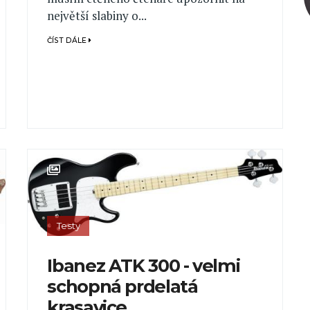
největší slabiny o...
ČÍST DÁLE
Testy
Ibanez ATK 300 - velmi
schopná prdelatá
krasavice