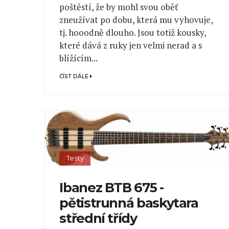
poštěstí, že by mohl svou oběť
zneužívat po dobu, která mu vyhovuje,
tj. hooodně dlouho. Jsou totiž kousky,
které dává z ruky jen velmi nerad a s
blížícím...
ČÍST DÁLE
Testy
Ibanez BTB 675 -
pětistrunná baskytara
střední třídy