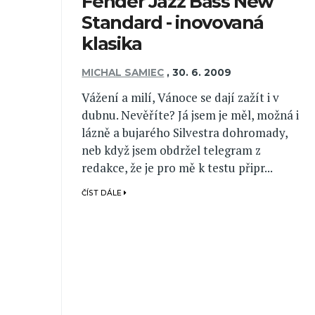
Fender Jazz Bass New
Standard - inovovaná
klasika
MICHAL SAMIEC
,
30. 6. 2009
Vážení a milí, Vánoce se dají zažít i v
dubnu. Nevěříte? Já jsem je měl, možná i
lázně a bujarého Silvestra dohromady,
neb když jsem obdržel telegram z
redakce, že je pro mě k testu připr...
ČÍST DÁLE