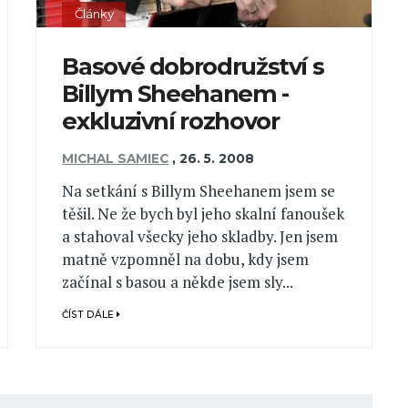
Články
Basové dobrodružství s
Billym Sheehanem -
exkluzivní rozhovor
MICHAL SAMIEC
,
26. 5. 2008
Na setkání s Billym Sheehanem jsem se
těšil. Ne že bych byl jeho skalní fanoušek
a stahoval všecky jeho skladby. Jen jsem
matně vzpomněl na dobu, kdy jsem
začínal s basou a někde jsem sly...
ČÍST DÁLE