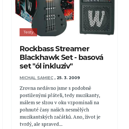
Testy
Rockbass Streamer
Blackhawk Set - basová
set "ól inkluziv"
MICHAL SAMIEC
,
25. 3. 2009
Zrovna nedávno jsme s podobně
postiženými přáteli, tedy muzikanty,
málem se slzou v oku vzpomínali na
pohnuté časy našich nesmělých
muzikantských začátků. Ano, život je
tvrdý, ale spraved...