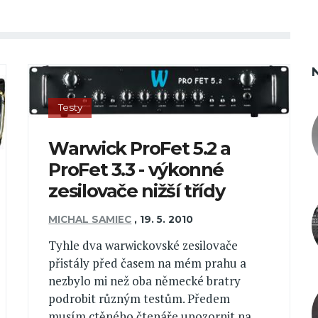
Testy
Warwick ProFet 5.2 a
ProFet 3.3 - výkonné
zesilovače nižší třídy
MICHAL SAMIEC
,
19. 5. 2010
Tyhle dva warwickovské zesilovače
přistály před časem na mém prahu a
nezbylo mi než oba německé bratry
podrobit různým testům. Předem
musím ctěného čtenáře upozornit na