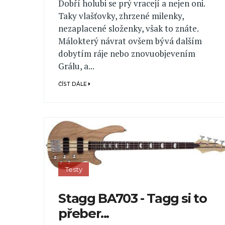
Dobří holubi se prý vracejí a nejen oni.
Taky vlašťovky, zhrzené milenky,
nezaplacené složenky, však to znáte.
Málokterý návrat ovšem bývá dalším
dobytím ráje nebo znovuobjevením
Grálu, a...
ČÍST DÁLE
Testy
Stagg BA703 - Tagg si to
přeber...