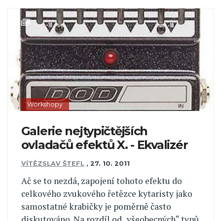
Workshopy
Galerie nejtypičtějších
ovladačů efektů X. - Ekvalizér
VÍTĚZSLAV ŠTEFL
,
27. 10. 2011
Ač se to nezdá, zapojení tohoto efektu do
celkového zvukového řetězce kytaristy jako
samostatné krabičky je poměrně často
diskutováno. Na rozdíl od „všeobecných“ typů