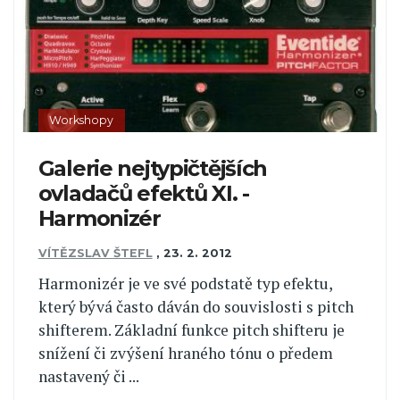
Workshopy
Galerie nejtypičtějších
ovladačů efektů XI. -
Harmonizér
VÍTĚZSLAV ŠTEFL
,
23. 2. 2012
Harmonizér je ve své podstatě typ efektu,
který bývá často dáván do souvislosti s pitch
shifterem. Základní funkce pitch shifteru je
snížení či zvýšení hraného tónu o předem
nastavený či ...