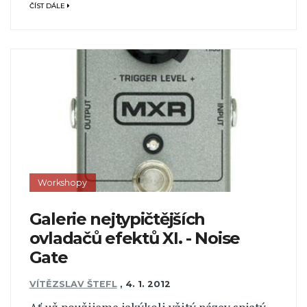
ČÍST DÁLE
Workshopy
Galerie nejtypičtějších
ovladačů efektů XI. - Noise
Gate
VÍTĚZSLAV ŠTEFL
,
4. 1. 2012