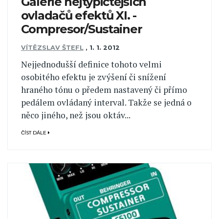
Galerie nejtypičtějších
ovladačů efektů XI. -
Compresor/Sustainer
VÍTĚZSLAV ŠTEFL
,
1. 1. 2012
Nejjednodušší definice tohoto velmi
osobitého efektu je zvýšení či snížení
hraného tónu o předem nastavený či přímo
pedálem ovládaný interval. Takže se jedná o
něco jiného, než jsou oktáv...
ČÍST DÁLE