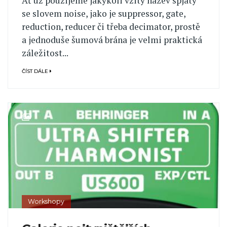
Ať už použijeme jakýkoli vžitý název spjatý
se slovem noise, jako je suppressor, gate,
reduction, reducer či třeba decimator, prostě
a jednoduše šumová brána je velmi praktická
záležitost...
ČÍST DÁLE
Workshopy