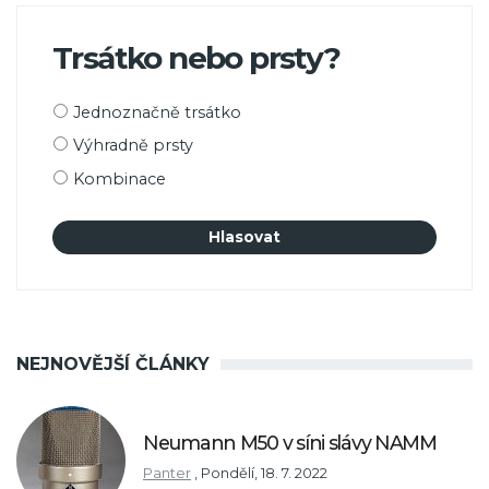
Trsátko nebo prsty?
Možnosti
Jednoznačně trsátko
výběru
Výhradně prsty
Kombinace
NEJNOVĚJŠÍ ČLÁNKY
Neumann M50 v síni slávy NAMM
Panter
,
Pondělí, 18. 7. 2022