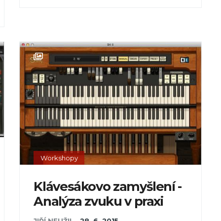
Workshopy
Klávesákovo zamyšlení -
Analýza zvuku v praxi
JIŘÍ NEUŽIL
,
28. 6. 2015