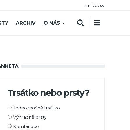
Přihlásit se
STY
ARCHIV
O NÁS
ANKETA
Trsátko nebo prsty?
Možnosti
Jednoznačně trsátko
výběru
Výhradně prsty
Kombinace