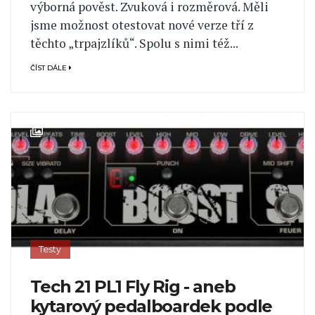
výborná pověst. Zvuková i rozměrová. Měli
jsme možnost otestovat nové verze tří z
těchto „trpajzlíků“. Spolu s nimi též...
ČÍST DÁLE
Testy
Tech 21 PL1 Fly Rig - aneb
kytarový pedalboardek podle