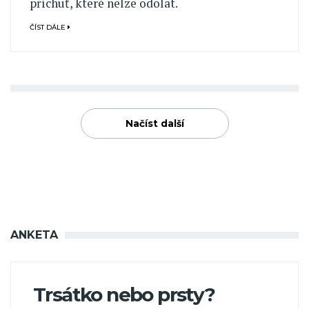
příchuť, které nelze odolat.
ČÍST DÁLE
Načíst další
ANKETA
Trsátko nebo prsty?