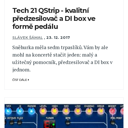
Tech 21 QStrip - kvalitní
předzesilovač a DI box ve
formě pedálu
SLÁVEK ŠÁMAL
,
23. 12. 2017
Sněhurka měla sedm trpaslíků. Vám by ale
mohl na koncertě stačit jeden: malý a
užitečný pomocník, předzesilovač a DI box v
jednom.
ČÍST DÁLE