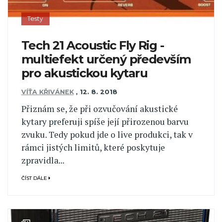
Testy
Tech 21 Acoustic Fly Rig -
multiefekt určený především
pro akustickou kytaru
VÍŤA KŘIVÁNEK
,
12. 8. 2018
Přiznám se, že při ozvučování akustické
kytary preferuji spíše její přirozenou barvu
zvuku. Tedy pokud jde o live produkci, tak v
rámci jistých limitů, které poskytuje
zpravidla...
ČÍST DÁLE