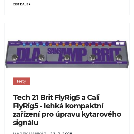
ČÍST DÁLE
Testy
Tech 21 Brit FlyRig5 a Cali
FlyRig5 - lehká kompaktní
zařízení pro úpravu kytarového
signálu
MAREK VAŇKÁT
,
22. 1. 2018