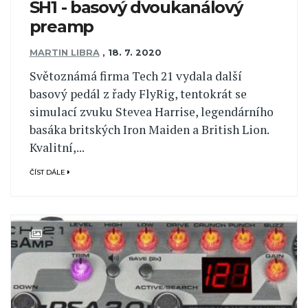
SH1 - basový dvoukanálový
preamp
MARTIN LIBRA
,
18. 7. 2020
Světoznámá firma Tech 21 vydala další
basový pedál z řady FlyRig, tentokrát se
simulací zvuku Stevea Harrise, legendárního
basáka britských Iron Maiden a British Lion.
Kvalitní,...
ČÍST DÁLE