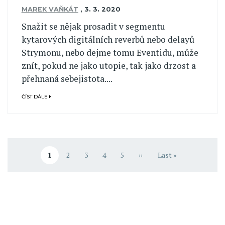
MAREK VAŇKÁT
,
3. 3. 2020
Snažit se nějak prosadit v segmentu
kytarových digitálních reverbů nebo delayů
Strymonu, nebo dejme tomu Eventidu, může
znít, pokud ne jako utopie, tak jako drzost a
přehnaná sebejistota....
ČÍST DÁLE
Pagination
1
2
3
4
5
››
Last »
Aktuální stránka
Stránka
Stránka
Stránka
Stránka
Následující stránka
Poslední stránka