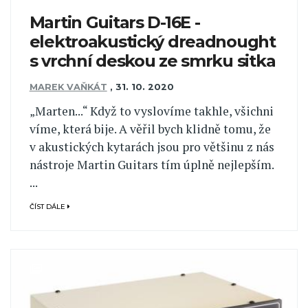
Martin Guitars D-16E -
elektroakustický dreadnought
s vrchní deskou ze smrku sitka
MAREK VAŇKÁT
,
31. 10. 2020
„Marten...“ Když to vyslovíme takhle, všichni
víme, která bije. A věřil bych klidně tomu, že
v akustických kytarách jsou pro většinu z nás
nástroje Martin Guitars tím úplně nejlepším.
...
ČÍST DÁLE