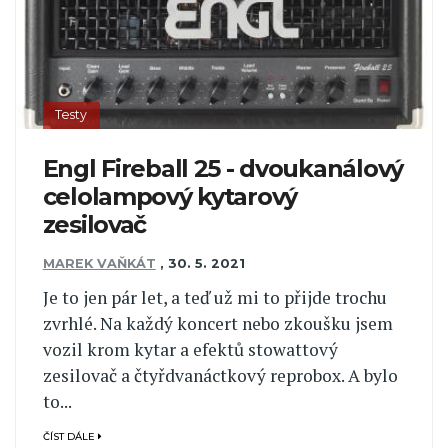
Testy
Engl Fireball 25 - dvoukanálový
celolampový kytarový
zesilovač
MAREK VAŇKÁT
,
30. 5. 2021
Je to jen pár let, a teď už mi to přijde trochu
zvrhlé. Na každý koncert nebo zkoušku jsem
vozil krom kytar a efektů stowattový
zesilovač a čtyřdvanáctkový reprobox. A bylo
to...
ČÍST DÁLE