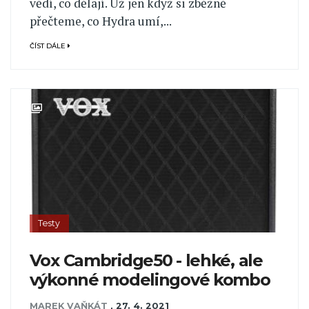
vědí, co dělají. Už jen když si zběžně
přečteme, co Hydra umí,...
ČÍST DÁLE
Testy
Vox Cambridge50 - lehké, ale
výkonné modelingové kombo
MAREK VAŇKÁT
,
27. 4. 2021