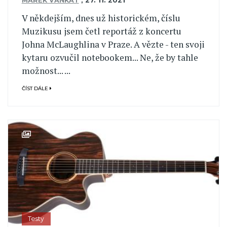
MAREK VAŇKÁT
,
27. 11. 2021
V někdejším, dnes už historickém, číslu
Muzikusu jsem četl reportáž z koncertu
Johna McLaughlina v Praze. A vězte - ten svoji
kytaru ozvučil notebookem... Ne, že by tahle
možnost... ...
ČÍST DÁLE
Testy