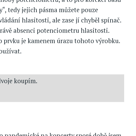
ly“, tedy jejich pásma můžete pouze
ádání hlasitosti, ale zase jí chyběl spínač.
rávě absenci potenciometru hlasitosti.
o prvku je kamenem úrazu tohoto výrobku.
oužívat.
dvoje koupím.
této pandemické na koncerty sporé době jsem