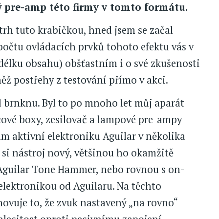
ý pre-amp této firmy v tomto formátu.
trh tuto krabičkou, hned jsem se začal
očtu ovládacích prvků tohoto efektu vás v
délku obsahu) obšťastním i o své zkušenosti
ěž postřehy z testování přímo v akci.
ád brnknu. Byl to po mnoho let můj aparát
lcové boxy, zesilovač a lampové pre-ampy
ám aktivní elektroniku Aguilar v několika
si nástroj nový, většinou ho okamžitě
guilar Tone Hammer, nebo rovnou s on-
lektronikou od Aguilaru. Na těchto
ovuje to, že zvuk nastavený „na rovno“