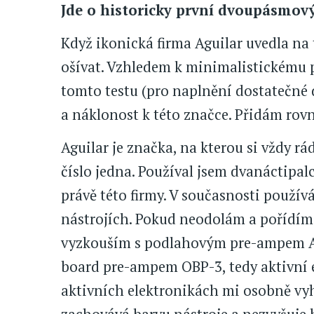
Jde o historicky první dvoupásmov
Když ikonická firma Aguilar uvedla na 
ošívat. Vzhledem k minimalistickému p
tomto testu (pro naplnění dostatečné 
a náklonost k této značce. Přidám rovn
Aguilar je značka, na kterou si vždy r
číslo jedna. Používal jsem dvanáctipa
právě této firmy. V současnosti použív
nástrojích. Pokud neodolám a pořídím 
vyzkouším s podlahovým pre-ampem A
board pre-ampem OBP-3, tedy aktivní e
aktivních elektronikách mi osobně vyh