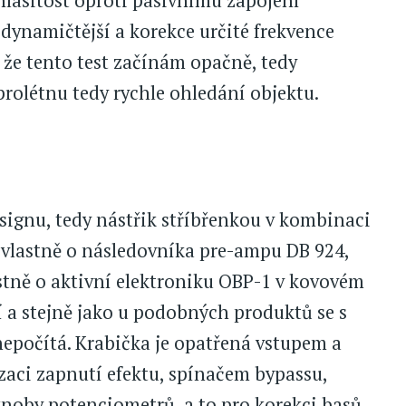
hlasitost oproti pasivnímu zapojení
 dynamičtější a korekce určité frekvence
že tento test začínám opačně, tedy
prolétnu tedy rychle ohledání objektu.
ignu, tedy nástřik stříbřenkou v kombinaci
 vlastně o následovníka pre-ampu DB 924,
lastně o aktivní elektroniku OBP-1 v kovovém
í a stejně jako u podobných produktů se s
nepočítá. Krabička je opatřená vstupem a
zaci zapnutí efektu, spínačem bypassu,
noby potenciometrů, a to pro korekci basů