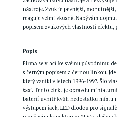
zachovává barvu nástroje a nezvyšuje 
nástroje. Zvuk je pevnější, mohutnější,
reaguje velmi vkusně. Nabývám dojmu, 
popisem zvukových vlastností efektu, 
Popis
Firma se vrací ke svému původnímu des
s černým popisem a černou linkou. Jde
který vznikl v letech 1996-1997. Šlo v
šasi. Tento efekt je opravdu miniaturn
baterií uvnitř kvůli nedostatku místu 
výstupem jack, LED diodou pro signali
napájecím konektorem (9 V) a dvěma k