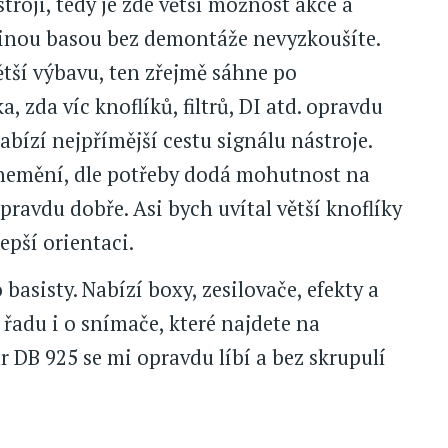
stroji, tedy je zde větší možnost akce a
inou basou bez demontáže nevyzkoušíte.
ší výbavu, ten zřejmě sáhne po
, zda víc knoflíků, filtrů, DI atd. opravdu
abízí nejpřímější cestu signálu nástroje.
nemění, dle potřeby dodá mohutnost na
pravdu dobře. Asi bych uvítal větší knoflíky
epší orientaci.
asisty. Nabízí boxy, zesilovače, efekty a
řadu i o snímače, které najdete na
ar DB 925 se mi opravdu líbí a bez skrupulí