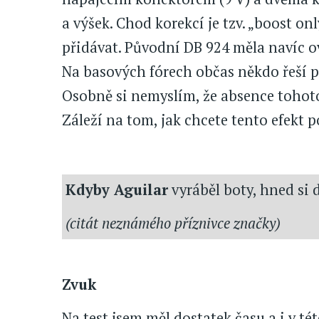
a výšek. Chod korekcí je tzv. „boost on
přidávat. Původní DB 924 měla navíc ovl
Na basových fórech občas někdo řeší p
Osobně si nemyslím, že absence tohot
Záleží na tom, jak chcete tento efekt p
Kdyby Aguilar
vyráběl boty, hned si 
(citát neznámého příznivce značky)
Zvuk
Na test jsem měl dostatek času a i v 