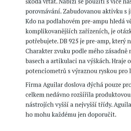
škoda vrtat. Nabízí se použití s více ná
porovnávání. Zabudovanou aktivku s j
Kdo na podlahovém pre-ampu hledá vět
komplikovanějších zařízeních, je otázka
potřebujete. DB 925 je pre-amp, který n
Charakter zvuku podle mého zásadně 
basech a artikulaci na výškách. Hraje o
potenciometrů s výraznou ryskou pro l
Firma Aguilar doslova dýchá pouze pro b
celkem nedávno rozšířila produktovou 
nástrojích vyšší a nejvyšší třídy. Aguil
ho mohu každému jen doporučit.