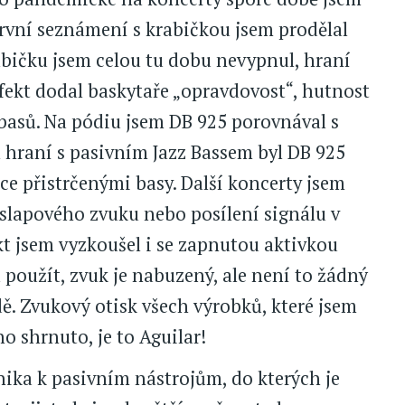
První seznámení s krabičkou jsem prodělal
abičku jsem celou tu dobu nevypnul, hraní
efekt dodal baskytaře „opravdovost“, hutnost
basů. Na pódiu jsem DB 925 porovnával s
hraní s pasivním Jazz Bassem byl DB 925
hce přistrčenými basy. Další koncerty jsem
slapového zvuku nebo posílení signálu v
t jsem vyzkoušel i se zapnutou aktivkou
a použít, zvuk je nabuzený, ale není to žádný
dě. Zvukový otisk všech výrobků, které jsem
o shrnuto, je to Aguilar!
nika k pasivním nástrojům, do kterých je