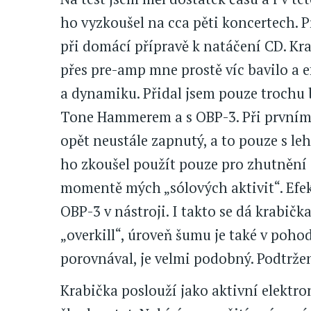
ho vyzkoušel na cca pěti koncertech. 
při domácí přípravě k natáčení CD. Kr
přes pre-amp mne prostě víc bavilo a 
a dynamiku. Přidal jsem pouze trochu 
Tone Hammerem a s OBP-3. Při prvním 
opět neustále zapnutý, a to pouze s le
ho zkoušel použít pouze pro zhutnění 
momentě mých „sólových aktivit“. Efek
OBP-3 v nástroji. I takto se dá krabičk
„overkill“, úroveň šumu je také v poho
porovnával, je velmi podobný. Podtržen
Krabička poslouží jako aktivní elektro