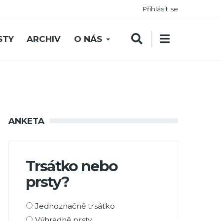
Přihlásit se
STY
ARCHIV
O NÁS
ANKETA
Trsátko nebo
prsty?
Možnosti
Jednoznačně trsátko
výběru
Výhradně prsty