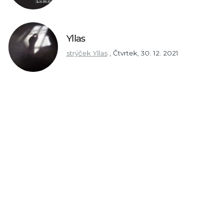
Yllas
strýček Yllas
,
Čtvrtek, 30. 12. 2021