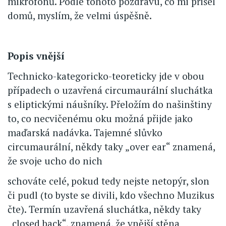
mikrofonů. Podle tohoto pozdravu, co mi přišel
domů, myslím, že velmi úspěšně.
Popis vnější
Technicko-kategoricko-teoreticky jde v obou
případech o uzavřená circumaurální sluchátka
s eliptickými náušníky. Přeložím do našinštiny
to, co necvičenému oku možná přijde jako
maďarská nadávka. Tajemné slůvko
circumaurální, někdy taky „over ear“ znamená,
že svoje ucho do nich
schováte celé, pokud tedy nejste netopýr, slon
či pudl (to byste se divili, kdo všechno Muzikus
čte). Termín uzavřená sluchátka, někdy taky
„closed back“, znamená, že vnější stěna