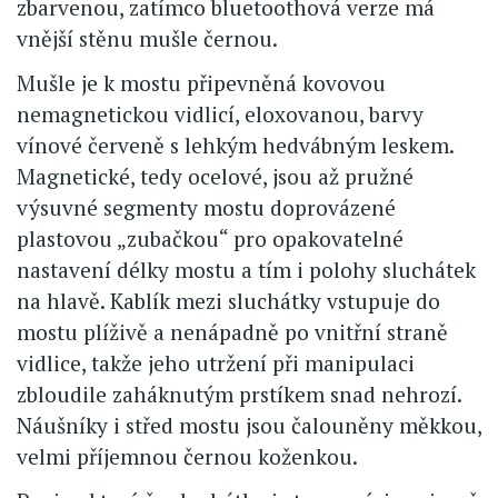
zbarvenou, zatímco bluetoothová verze má
vnější stěnu mušle černou.
Mušle je k mostu připevněná kovovou
nemagnetickou vidlicí, eloxovanou, barvy
vínové červeně s lehkým hedvábným leskem.
Magnetické, tedy ocelové, jsou až pružné
výsuvné segmenty mostu doprovázené
plastovou „zubačkou“ pro opakovatelné
nastavení délky mostu a tím i polohy sluchátek
na hlavě. Kablík mezi sluchátky vstupuje do
mostu plíživě a nenápadně po vnitřní straně
vidlice, takže jeho utržení při manipulaci
zbloudile zaháknutým prstíkem snad nehrozí.
Náušníky i střed mostu jsou čalouněny měkkou,
velmi příjemnou černou koženkou.