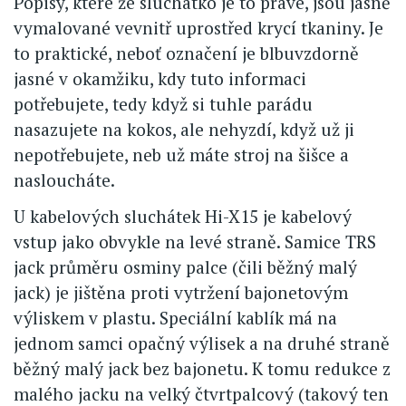
Popisy, které že sluchátko je to pravé, jsou jasně
vymalované vevnitř uprostřed krycí tkaniny. Je
to praktické, neboť označení je blbuvzdorně
jasné v okamžiku, kdy tuto informaci
potřebujete, tedy když si tuhle parádu
nasazujete na kokos, ale nehyzdí, když už ji
nepotřebujete, neb už máte stroj na šišce a
nasloucháte.
U kabelových sluchátek Hi-X15 je kabelový
vstup jako obvykle na levé straně. Samice TRS
jack průměru osminy palce (čili běžný malý
jack) je jištěna proti vytržení bajonetovým
výliskem v plastu. Speciální kablík má na
jednom samci opačný výlisek a na druhé straně
běžný malý jack bez bajonetu. K tomu redukce z
malého jacku na velký čtvrtpalcový (takový ten