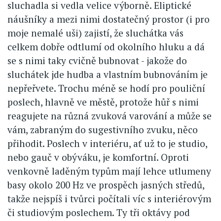
sluchadla si vedla velice výborně. Eliptické
náušníky a mezi nimi dostatečný prostor (i pro
moje nemalé uši) zajistí, že sluchátka vás
celkem dobře odtlumí od okolního hluku a dá
se s nimi taky cvičně bubnovat - jakože do
sluchátek jde hudba a vlastním bubnováním je
nepřeřvete. Trochu méně se hodí pro pouliční
poslech, hlavně ve městě, protože hůř s nimi
reagujete na různá zvuková varování a může se
vám, zabraným do sugestivního zvuku, něco
přihodit. Poslech v interiéru, ať už to je studio,
nebo gauč v obýváku, je komfortní. Oproti
venkovně laděným typům mají lehce utlumeny
basy okolo 200 Hz ve prospěch jasných středů,
takže nejspíš i tvůrci počítali víc s interiérovým
či studiovým poslechem. Ty tři oktávy pod