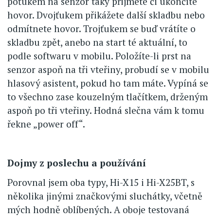
poťukem na senzor taky přijmete či ukončíte
hovor. Dvojťukem přikážete další skladbu nebo
odmítnete hovor. Trojťukem se buď vrátíte o
skladbu zpět, anebo na start té aktuální, to
podle softwaru v mobilu. Položíte-li prst na
senzor aspoň na tři vteřiny, probudí se v mobilu
hlasový asistent, pokud ho tam máte. Vypíná se
to všechno zase kouzelným tlačítkem, drženým
aspoň po tři vteřiny. Hodná slečna vám k tomu
řekne „power off“.
Dojmy z poslechu a používání
Porovnal jsem oba typy, Hi-X15 i Hi-X25BT, s
několika jinými značkovými sluchátky, včetně
mých hodně oblíbených. A oboje testovaná