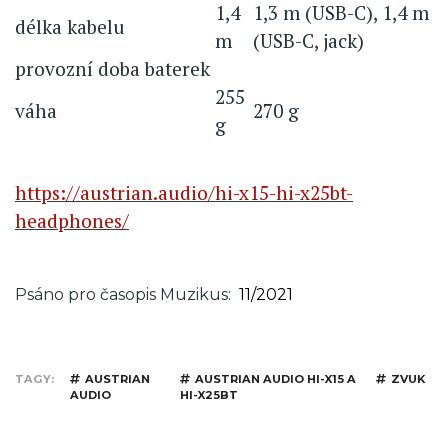
1,4
1,3 m (USB-C), 1,4 m
délka kabelu
m
(USB-C, jack)
provozní doba baterek
255
váha
270 g
g
https://austrian.audio/hi-x15-hi-x25bt-
headphones/
Psáno pro časopis Muzikus
11/2021
TAGY
AUSTRIAN
AUSTRIAN AUDIO HI-X15 A
ZVUK
AUDIO
HI-X25BT