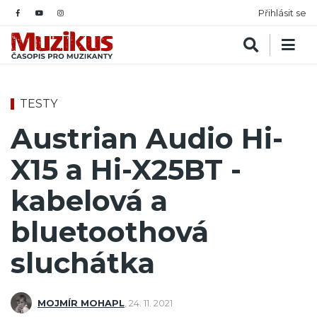
Přihlásit se
TESTY
Austrian Audio Hi-
X15 a Hi-X25BT -
kabelová a
bluetoothová
sluchátka
MOJMÍR MOHAPL
,
24. 11. 2021