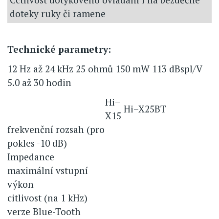
doteky ruky či ramene
Technické parametry:
12 Hz až 24 kHz 25 ohmů 150 mW 113 dBspl/V
5.0 až 30 hodin
Hi–
Hi–X25BT
X15
frekvenční rozsah (pro
pokles -10 dB)
Impedance
maximální vstupní
výkon
citlivost (na 1 kHz)
verze Blue-Tooth