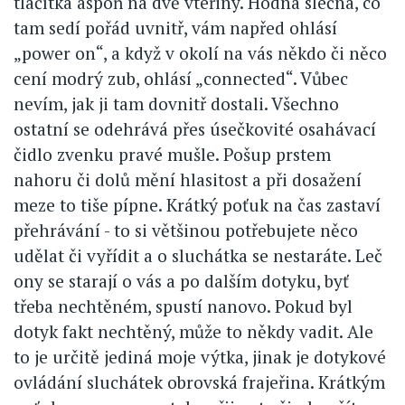
tlačítka aspoň na dvě vteřiny. Hodná slečna, co
tam sedí pořád uvnitř, vám napřed ohlásí
„power on“, a když v okolí na vás někdo či něco
cení modrý zub, ohlásí „connected“. Vůbec
nevím, jak ji tam dovnitř dostali. Všechno
ostatní se odehrává přes úsečkovité osahávací
čidlo zvenku pravé mušle. Pošup prstem
nahoru či dolů mění hlasitost a při dosažení
meze to tiše pípne. Krátký poťuk na čas zastaví
přehrávání - to si většinou potřebujete něco
udělat či vyřídit a o sluchátka se nestaráte. Leč
ony se starají o vás a po dalším dotyku, byť
třeba nechtěném, spustí nanovo. Pokud byl
dotyk fakt nechtěný, může to někdy vadit. Ale
to je určitě jediná moje výtka, jinak je dotykové
ovládání sluchátek obrovská frajeřina. Krátkým