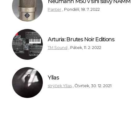
Neumann M50 v síni slávy NAMM
Panter
,
Pondělí, 18. 7. 2022
Arturia: Brutes Noir Editions
TM Sound
,
Pátek, 11. 2. 2022
Yllas
strýček Yllas
,
Čtvrtek, 30. 12. 2021