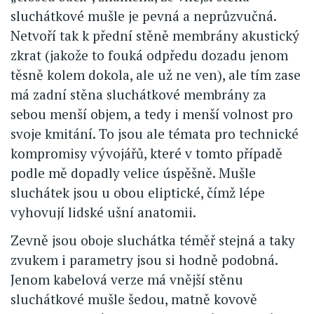
sluchátkové mušle je pevná a neprůzvučná.
Netvoří tak k přední stěně membrány akustický
zkrat (jakože to fouká odpředu dozadu jenom
těsně kolem dokola, ale už ne ven), ale tím zase
má zadní stěna sluchátkové membrány za
sebou menší objem, a tedy i menší volnost pro
svoje kmitání. To jsou ale témata pro technické
kompromisy vývojářů, které v tomto případě
podle mě dopadly velice úspěšně. Mušle
sluchátek jsou u obou eliptické, čímž lépe
vyhovují lidské ušní anatomii.
Zevně jsou oboje sluchátka téměř stejná a taky
zvukem i parametry jsou si hodně podobná.
Jenom kabelová verze má vnější stěnu
sluchátkové mušle šedou, matně kovově