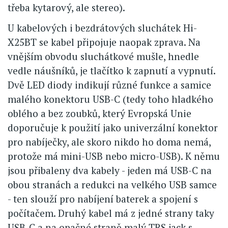
třeba kytarový, ale stereo).
U kabelových i bezdrátových sluchátek Hi-
X25BT se kabel připojuje naopak zprava. Na
vnějším obvodu sluchátkové mušle, hnedle
vedle náušníků, je tlačítko k zapnutí a vypnutí.
Dvě LED diody indikují různé funkce a samice
malého konektoru USB-C (tedy toho hladkého
oblého a bez zoubků, který Evropská Unie
doporučuje k použití jako univerzální konektor
pro nabíječky, ale skoro nikdo ho doma nemá,
protože má mini-USB nebo micro-USB). K němu
jsou přibaleny dva kabely - jeden má USB-C na
obou stranách a redukci na velkého USB samce
- ten slouží pro nabíjení baterek a spojení s
počítačem. Druhý kabel má z jedné strany taky
USB-C a na opačné straně malý TRS jack s