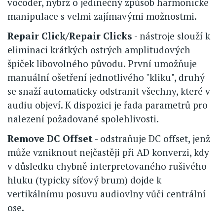
vocoder, nýbrž o jedinečný způsob harmonické
manipulace s velmi zajímavými možnostmi.
Repair Click/Repair Clicks
- nástroje slouží k
eliminaci krátkých ostrých amplitudových
špiček libovolného původu. První umožňuje
manuální ošetření jednotlivého "kliku", druhý
se snaží automaticky odstranit všechny, které v
audiu objeví. K dispozici je řada parametrů pro
nalezení požadované spolehlivosti.
Remove DC Offset
- odstraňuje DC offset, jenž
může vzniknout nejčastěji při AD konverzi, kdy
v důsledku chybně interpretovaného rušivého
hluku (typicky síťový brum) dojde k
vertikálnímu posuvu audiovlny vůči centrální
ose.