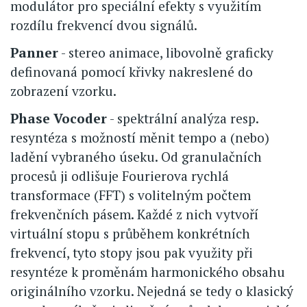
modulátor pro speciální efekty s využitím
rozdílu frekvencí dvou signálů.
Panner
- stereo animace, libovolně graficky
definovaná pomocí křivky nakreslené do
zobrazení vzorku.
Phase Vocoder
- spektrální analýza resp.
resyntéza s možností měnit tempo a (nebo)
ladění vybraného úseku. Od granulačních
procesů ji odlišuje Fourierova rychlá
transformace (FFT) s volitelným počtem
frekvenčních pásem. Každé z nich vytvoří
virtuální stopu s průběhem konkrétních
frekvencí, tyto stopy jsou pak využity při
resyntéze k proměnám harmonického obsahu
originálního vzorku. Nejedná se tedy o klasický