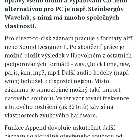
úpravy všeho druhu a vypalování CD. Jeho
alternativou pro PC je např. Steinbergův
Wavelab, s nímž má mnoho společných
vlastností.
Pro direct-to-disk záznam pracuje s formáty aiff
nebo Sound Designer II. Po skončení práce je
možné uložit výsledek v libovolném z ostatních
podporovaných formátů - wav, QuickTime, raw,
paris, jam, mp3, mp4. Další audio kodeky (např.
wmp) bohužel k dispozici nejsou. Místo
záznamu je samozřejmě možný také import
datového souboru. Výběr vzorkovací frekvence
a bitového rozlišení (až 32 bitů) závisí na
vlastnostech zvukového hardware.
Funkce Append dovoluje uskutečnit další
záznam do aktuálně otevřeného souboru od