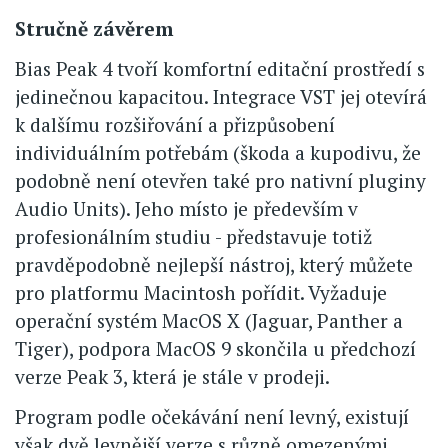
Stručně závěrem
Bias Peak 4 tvoří komfortní editační prostředí s
jedinečnou kapacitou. Integrace VST jej otevírá
k dalšímu rozšiřování a přizpůsobení
individuálním potřebám (škoda a kupodivu, že
podobně není otevřen také pro nativní pluginy
Audio Units). Jeho místo je především v
profesionálním studiu - představuje totiž
pravděpodobně nejlepší nástroj, který můžete
pro platformu Macintosh pořídit. Vyžaduje
operační systém MacOS X (Jaguar, Panther a
Tiger), podpora MacOS 9 skončila u předchozí
verze Peak 3, která je stále v prodeji.
Program podle očekávání není levný, existují
však dvě levnější verze s různě omezenými