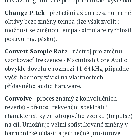
nastavení granulace pro optimalizaci výsledku.
Change Pitch
- přeladění až do rozsahu jedné
oktávy beze změny tempa (lze však zvolit i
možnost se změnou tempa - simulace rychlosti
posuvu mg. pásku).
Convert Sample Rate
- nástroj pro změnu
vzorkovací frekvence - Macintosh Core Audio
obvykle dovoluje rozmezí 11-64 kHz, případné
vyšší hodnoty závisí na vlastnostech
přídavného audio hardware.
Convolve
- proces známý z konvolučních
reverbů - přenos frekvenční spektrální
charakteristiky ze zdrojového vzorku (Impulse)
na cíl. Umožňuje velmi sofistikované změny v
harmonické oblasti a jedinečné prostorové