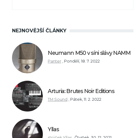
NEJNOVĚJŠÍ ČLÁNKY
Neumann M50 v síni slávy NAMM
Panter
,
Pondělí, 18. 7. 2022
Arturia: Brutes Noir Editions
TM Sound
,
Pátek, 11. 2. 2022
Yllas
strýček Yllas
,
Čtvrtek, 30. 12. 2021