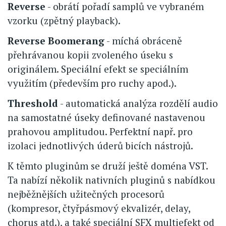
Reverse
- obrátí pořadí samplů ve vybraném
vzorku (zpětný playback).
Reverse Boomerang
- míchá obráceně
přehrávanou kopii zvoleného úseku s
originálem. Speciální efekt se speciálním
využitím (především pro ruchy apod.).
Threshold
- automatická analýza rozdělí audio
na samostatné úseky definované nastavenou
prahovou amplitudou. Perfektní např. pro
izolaci jednotlivých úderů bicích nástrojů.
K těmto pluginům se druží ještě doména VST.
Ta nabízí několik nativních pluginů s nabídkou
nejběžnějších užitečných procesorů
(kompresor, čtyřpásmový ekvalizér, delay,
chorus atd.), a také speciální SFX multiefekt od