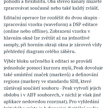
pohodlí a flexibilitu. Oba stereo kanály můžete
zpracovávat současně nebo také každý zvlášť.
Editační operace lze rozdělit do dvou skupin -
zpracování vzorku (waveform) a DSP editace
(online nebo offline). Zobrazení vzorku v
hlavním okně lze zvětšit až na jednotlivé
samply, při horním okraji okna je zároveň vždy
přehledný diagram celého záběru.
Výběr bloku určeného k editaci se provádí
jednoduše pomocí kurzoru myši, Peak dovoluje
také umístění značek (markerů) a definování
regions (markery ve standardu SDII, které
zůstávají součástí souboru - Peak vytvoří jejich
obdobu i v AIFF souborech, v nichž je však jiné
aplikace nedovedou rozeznat). Pro vyhledání