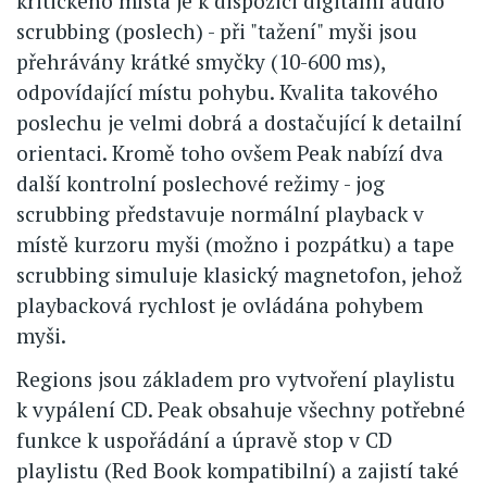
kritického místa je k dispozici digitální audio
scrubbing (poslech) - při "tažení" myši jsou
přehrávány krátké smyčky (10-600 ms),
odpovídající místu pohybu. Kvalita takového
poslechu je velmi dobrá a dostačující k detailní
orientaci. Kromě toho ovšem Peak nabízí dva
další kontrolní poslechové režimy - jog
scrubbing představuje normální playback v
místě kurzoru myši (možno i pozpátku) a tape
scrubbing simuluje klasický magnetofon, jehož
playbacková rychlost je ovládána pohybem
myši.
Regions jsou základem pro vytvoření playlistu
k vypálení CD. Peak obsahuje všechny potřebné
funkce k uspořádání a úpravě stop v CD
playlistu (Red Book kompatibilní) a zajistí také