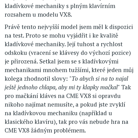
kladívkové mechaniky s plným klavírním
rozsahem u modelu VX8.
Právě tento nejvyšší model jsem měl k dispozici
na test. Proto se mohu vyjádřit i ke kvalitě
kladívkové mechaniky. Její tuhost a rychlost
odskoku (vracení se klávesy do výchozí pozice)
je přirozená. Setkal jsem se s kladívkovými
mechanikami mnohem tužšími, které jeden můj
kolega zhodnotil slovy:
"To abych si na to najal
ještě jednoho chlapa, aby mi ty klapky mačkal"
Tak
pro mačkání kláves na CME VX8 si opravdu
nikoho najímat nemusíte, a pokud jste zvyklí
na kladívkovou mechaniku (například u
klasického klavíru), tak pro vás nebude hra na
CME VX8 žádným problémem.