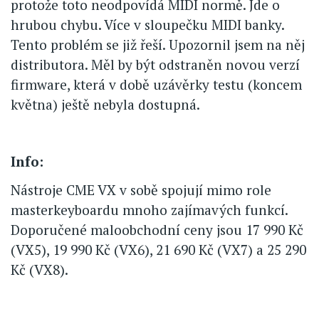
protože toto neodpovídá MIDI normě. Jde o
hrubou chybu. Více v sloupečku MIDI banky.
Tento problém se již řeší. Upozornil jsem na něj
distributora. Měl by být odstraněn novou verzí
firmware, která v době uzávěrky testu (koncem
května) ještě nebyla dostupná.
Info:
Nástroje CME VX v sobě spojují mimo role
masterkeyboardu mnoho zajímavých funkcí.
Doporučené maloobchodní ceny jsou 17 990 Kč
(VX5), 19 990 Kč (VX6), 21 690 Kč (VX7) a 25 290
Kč (VX8).