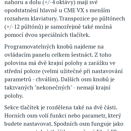
nahoru a dolu (+/-4 oktávy) mají své
opodstatnění hlavně u CME VX s menším
rozsahem klaviatury. Transpozice po půltónech
(+/-12 půltónů) je samozřejmě také možná
pomocí dvou speciálních tlačítek.
Programovatelných knobů najdeme na
ovládacím panelu celkem šestnáct. Z toho
polovina má dvě krajní polohy a zarážku ve
střední poloze (velmi užitečné při nastavování
parametrů - chválím). Dalších osm knobů je
takzvaných "nekonečných" - nemají krajní
polohy.
Sekce tlačítek je rozdělena také na dvě části.
Horních osm volí funkci nebo parametr, který
budete nastavovat. Spodních osm funguje jako