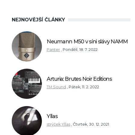
NEJNOVĚJŠÍ ČLÁNKY
Neumann M50 v síni slávy NAMM
Panter
,
Pondělí, 18. 7. 2022
Arturia: Brutes Noir Editions
TM Sound
,
Pátek, 11. 2. 2022
Yllas
strýček Yllas
,
Čtvrtek, 30. 12. 2021