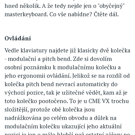
hned několik. A že tedy nejde jen o "obyčejný"
masterkeyboard. Co vše nabídne? Čtěte dál.
Ovládání
Vedle klaviatury najdete již klasicky dvě kolečka
- modulační a pitch bend. Zde si dovolím
osobní poznámku k modulačnímu kolečku a
jeho ergonomii ovládání. Jelikož se na rozdíl od
kolečka pitch bend nevrací automaticky do
výchozí pozice, tak je užitečné vědět, kam až je
toto kolečko pootočeno. To je u CME VX trochu
složitější, protože obě kolečka jsou
nadrážkována po celém obvodu a důlek na
modulačním kolečku ukazující jeho aktuální
pozici je jen o málo hlubší než ostatní zářezy po