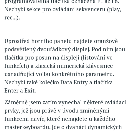
programovatelná tlačítka označená F1 až F8.
Nechybí sekce pro ovládání sekvenceru (play,
rec...).
Uprostřed horního panelu najdete oranžově
podsvětlený dvouřádkový displej. Pod ním jsou
tlačítka pro posun na displeji (listování ve
funkcích) a klasická numerická klávesnice
usnadňující volbu konkrétního parametru.
Nechybí také kolečko Data Entry a tlačítka
Enter a Exit.
Záměrně jsem zatím vynechal některé ovládací
prvky, jež jsou právě v úvodu zmíněnými
funkcemi navíc, které nenajdete u každého
masterkeyboardu. Jde o dvanáct dynamických