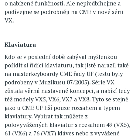
o nabízené funkčnosti. Ale nepředbíhejme a
podívejme se podrobněji na CME v nové sérii
VX.
Klaviatura
Kdo se v poslední době zabýval myšlenkou
pořídit si řídící klaviaturu, tak jistě narazil také
na masterkeyboardy CME řady UF (testu byly
podrobeny v Muzikusu 07/2005). Série VX
zůstala věrná nastavené koncepci, a nabízí tedy
též modely VX5, VX6, VX7 a VX8. Tyto se stejně
jako u CME UF liší pouze rozsahem a typem
klaviatury. Vybírat tak můžete z
polovyvážených klaviatur s rozsahem 49 (VX5),
61 (VX6) a 76 (VX7) kláves nebo z vyvážené