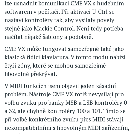
lze usnadnit komunikaci CME VX s hudebním
softwarem v počítači. Při aktivaci U-Ctrl se
nastaví kontroléry tak, aby vysílaly povely
stejně jako Mackie Control. Není tedy potřeba
načítat nějaké šablony a podobně.
CME VX může fungovat samozřejmě také jako
klasická řídící klaviatura. V tomto modu nabízí
čtyři zóny, které se mohou samozřejmě
libovolně překrývat.
V MIDI funkcích jsem objevil jeden zásadní
problém. Nástroje CME VX totiž nevysílají pro
volbu zvuku pro banky MSB a LSB kontroléry 0
a 32, ale chybně kontroléry 100 a 101. Tímto se
při volbě konkrétního zvuku přes MIDI stávají
nekompatibilními s libovolným MIDI zařízením,