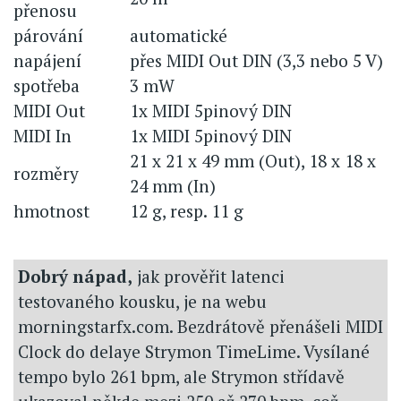
přenosu
párování
automatické
napájení
přes MIDI Out DIN (3,3 nebo 5 V)
spotřeba
3 mW
MIDI Out
1x MIDI 5pinový DIN
MIDI In
1x MIDI 5pinový DIN
21 x 21 x 49 mm (Out), 18 x 18 x
rozměry
24 mm (In)
hmotnost
12 g, resp. 11 g
Dobrý nápad,
jak prověřit latenci
testovaného kousku, je na webu
morningstarfx.com. Bezdrátově přenášeli MIDI
Clock do delaye Strymon TimeLime. Vysílané
tempo bylo 261 bpm, ale Strymon střídavě