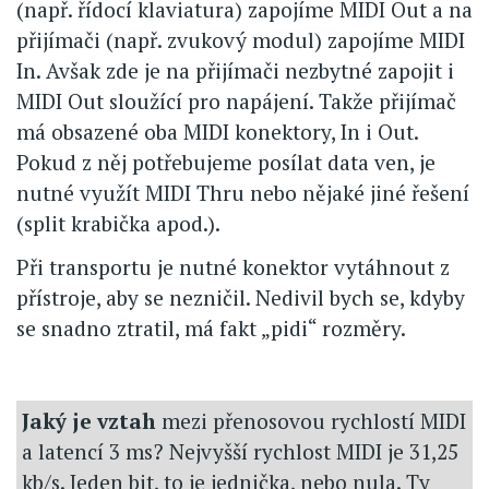
(např. řídocí klaviatura) zapojíme MIDI Out a na
přijímači (např. zvukový modul) zapojíme MIDI
In. Avšak zde je na přijímači nezbytné zapojit i
MIDI Out sloužící pro napájení. Takže přijímač
má obsazené oba MIDI konektory, In i Out.
Pokud z něj potřebujeme posílat data ven, je
nutné využít MIDI Thru nebo nějaké jiné řešení
(split krabička apod.).
Při transportu je nutné konektor vytáhnout z
přístroje, aby se nezničil. Nedivil bych se, kdyby
se snadno ztratil, má fakt „pidi“ rozměry.
Jaký je vztah
mezi přenosovou rychlostí MIDI
a latencí 3 ms? Nejvyšší rychlost MIDI je 31,25
kb/s. Jeden bit, to je jednička, nebo nula. Ty