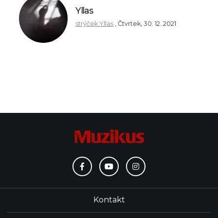
Yllas
strýček Yllas
,
Čtvrtek, 30. 12. 2021
Kontakt