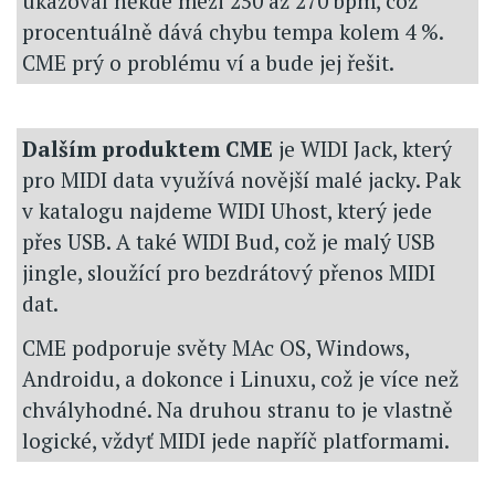
ukazoval někde mezi 250 až 270 bpm, což
procentuálně dává chybu tempa kolem 4 %.
CME prý o problému ví a bude jej řešit.
Dalším produktem CME
je WIDI Jack, který
pro MIDI data využívá novější malé jacky. Pak
v katalogu najdeme WIDI Uhost, který jede
přes USB. A také WIDI Bud, což je malý USB
jingle, sloužící pro bezdrátový přenos MIDI
dat.
CME podporuje světy MAc OS, Windows,
Androidu, a dokonce i Linuxu, což je více než
chvályhodné. Na druhou stranu to je vlastně
logické, vždyť MIDI jede napříč platformami.