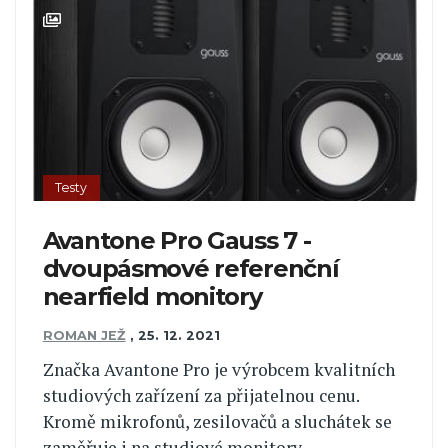
Testy
Avantone Pro Gauss 7 -
dvoupásmové referenční
nearfield monitory
ROMAN JEŽ
,
25. 12. 2021
Značka Avantone Pro je výrobcem kvalitních
studiových zařízení za přijatelnou cenu.
Kromě mikrofonů, zesilovačů a sluchátek se
zaměřuje i na studiové monitory.