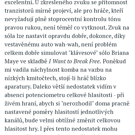
excelentní. U zkresleného zvuku se přítomnost
tranzistorů mírně projeví, ale pro hráče, kteří
nevyžadují plně stoprocentní kontrolu tónu
pravou rukou, není téměř co vytknout. Zvuk na
sóla lze nastavit opravdu dobře, dokonce, díky
vestavěnému auto wah-wah, není problém
celkem dobře simulovat "klávesové" sólo Briana
Maye ve skladbě
I Want to Break Free.
Poněkud
mi vadila náchylnost komba na vazbu na
nízkých kmitočtech, stojí-li hráč blízko
aparatury. Daleko větší nedostatek vidím v
absenci potenciometru celkové hlasitosti - při
živém hraní, abych si "nerozhodil" doma pracně
nastavené poměry hlasitostí jednotlivých
kanálů, bude velmi obtížné změnit celkovou
hlasitost hry. I přes tento nedostatek mohu