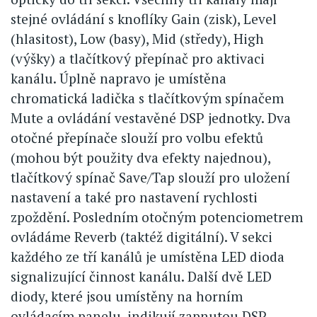
stejné ovládání s knoflíky Gain (zisk), Level
(hlasitost), Low (basy), Mid (středy), High
(výšky) a tlačítkový přepínač pro aktivaci
kanálu. Úplně napravo je umístěna
chromatická ladička s tlačítkovým spínačem
Mute a ovládání vestavěné DSP jednotky. Dva
otočné přepínače slouží pro volbu efektů
(mohou být použity dva efekty najednou),
tlačítkový spínač Save/Tap slouží pro uložení
nastavení a také pro nastavení rychlosti
zpoždění. Posledním otočným potenciometrem
ovládáme Reverb (taktéž digitální). V sekci
každého ze tří kanálů je umístěna LED dioda
signalizující činnost kanálu. Další dvě LED
diody, které jsou umístěny na horním
ovládacím panelu, indikují zapnutou DSP