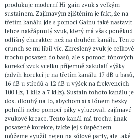
produkuje moderní Hi-gain zvuk s velkým
sustainem. Zajímavým zjištěním je fakt, že na
třetím kanálu jde s pomocí Gainu také nastavit
lehce nakřápnutý zvuk, který má však poněkud
odlišný charakter než na druhém kanálu. Tento
crunch se mi líbil víc. Zkreslený zvuk je celkově
trochu posazen do basů, ale s pomocí tónových
korekcí zvuk vcelku příjemně zakulatí výšky
(zdvih korekcí je na třetím kanálu 17 dB u basů,
16 dB u středů a 12 dB u výšek na frekvencích
100 Hz, 1 kHz a 7 kHz). Sustain tohoto kanálu je
dost dlouhý na to, abychom si s tónem hezky
pohráli nebo pomocí páky vyluzovali zajímavé
zvukové kreace. Tento kanál má trochu jinak
posazené korekce, takže jej s úspěchem
můžeme využít nejen na sólové party, ale také