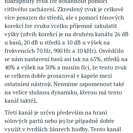
nakřápnutý zvuk lze dosáhnout pomocí
citlivého zacházení. Zkreslený zvuk je celkově
více posazen do středů, ale s pomocí tónových
korekcí lze zvuku vcelku příjemně zakulatit
výšky (zdvih korekcí je na druhém kanálu 26 dB
u basů, 20 dB u středů a 10 dB u výšek na
frekvencích 70 Hz, 900 Hz a 10 kHz). Osvědčilo
se nám nastavení basů asi tak na 65%, středů na
40% a výšek na 50% a musím říci, že tento zvuk
se celkem dobře prosazoval v kapele mezi
ostatními nástroji. Nesmíme zapomenout také
na velice slušnou dynamiku, kterou má tento
kanál taktéž.
Třetí kanál je určen především na hraní
sólových partů nebo jej lze případně dobře
využít v tvrdších žánrech hudby. Tento kanál