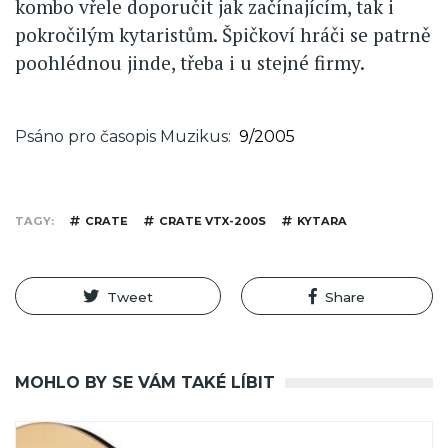
kombo vřele doporučit jak začínajícím, tak i
pokročilým kytaristům. Špičkoví hráči se patrně
poohlédnou jinde, třeba i u stejné firmy.
Psáno pro časopis Muzikus
9/2005
TAGY
CRATE
CRATE VTX-200S
KYTARA
Tweet
Share
MOHLO BY SE VÁM TAKÉ LÍBIT