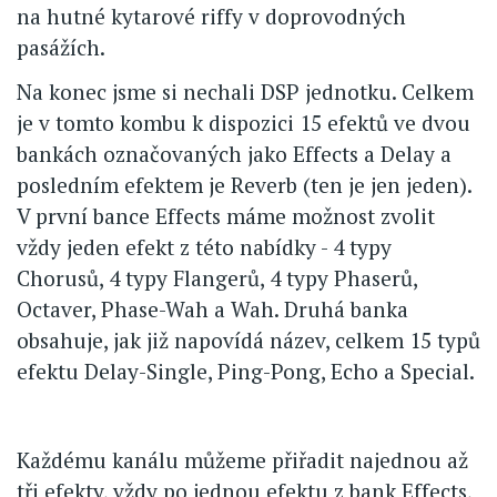
na hutné kytarové riffy v doprovodných
pasážích.
Na konec jsme si nechali DSP jednotku. Celkem
je v tomto kombu k dispozici 15 efektů ve dvou
bankách označovaných jako Effects a Delay a
posledním efektem je Reverb (ten je jen jeden).
V první bance Effects máme možnost zvolit
vždy jeden efekt z této nabídky - 4 typy
Chorusů, 4 typy Flangerů, 4 typy Phaserů,
Octaver, Phase-Wah a Wah. Druhá banka
obsahuje, jak již napovídá název, celkem 15 typů
efektu Delay-Single, Ping-Pong, Echo a Special.
Každému kanálu můžeme přiřadit najednou až
tři efekty, vždy po jednou efektu z bank Effects,