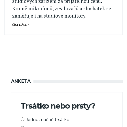
studiových zařízení za přijatelnou cenu.
Kromě mikrofonů, zesilovačů a sluchátek se
zaměřuje i na studiové monitory.
ČÍST DÁLE
ANKETA
Trsátko nebo prsty?
Možnosti
Jednoznačně trsátko
výběru