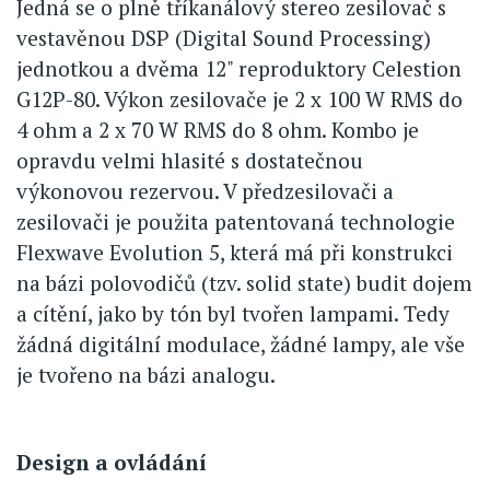
Jedná se o plně tříkanálový stereo zesilovač s
vestavěnou DSP (Digital Sound Processing)
jednotkou a dvěma 12" reproduktory Celestion
G12P-80. Výkon zesilovače je 2 x 100 W RMS do
4 ohm a 2 x 70 W RMS do 8 ohm. Kombo je
opravdu velmi hlasité s dostatečnou
výkonovou rezervou. V předzesilovači a
zesilovači je použita patentovaná technologie
Flexwave Evolution 5, která má při konstrukci
na bázi polovodičů (tzv. solid state) budit dojem
a cítění, jako by tón byl tvořen lampami. Tedy
žádná digitální modulace, žádné lampy, ale vše
je tvořeno na bázi analogu.
Design a ovládání