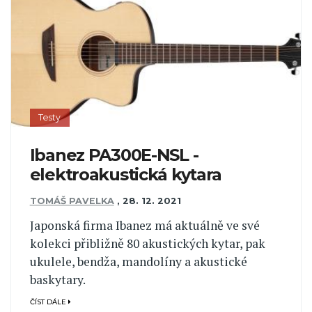
Testy
Ibanez PA300E-NSL -
elektroakustická kytara
TOMÁŠ PAVELKA
,
28. 12. 2021
Japonská firma Ibanez má aktuálně ve své
kolekci přibližně 80 akustických kytar, pak
ukulele, bendža, mandolíny a akustické
baskytary.
ČÍST DÁLE