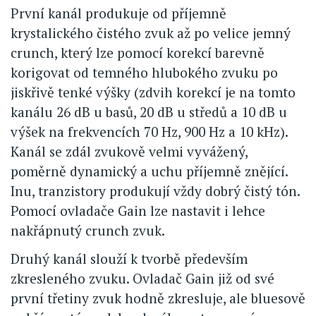
První kanál produkuje od příjemně
krystalického čistého zvuk až po velice jemný
crunch, který lze pomocí korekcí barevně
korigovat od temného hlubokého zvuku po
jiskřivě tenké výšky (zdvih korekcí je na tomto
kanálu 26 dB u basů, 20 dB u středů a 10 dB u
výšek na frekvencích 70 Hz, 900 Hz a 10 kHz).
Kanál se zdál zvukově velmi vyvážený,
poměrně dynamický a uchu příjemně znějící.
Inu, tranzistory produkují vždy dobrý čistý tón.
Pomocí ovladače Gain lze nastavit i lehce
nakřápnutý crunch zvuk.
Druhý kanál slouží k tvorbě především
zkresleného zvuku. Ovladač Gain již od své
první třetiny zvuk hodně zkresluje, ale bluesově