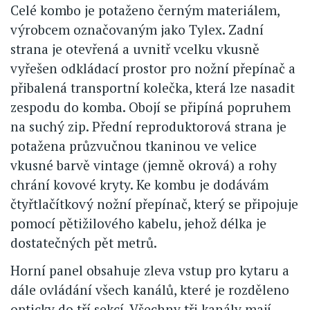
Celé kombo je potaženo černým materiálem,
výrobcem označovaným jako Tylex. Zadní
strana je otevřená a uvnitř vcelku vkusně
vyřešen odkládací prostor pro nožní přepínač a
přibalená transportní kolečka, která lze nasadit
zespodu do komba. Obojí se připíná popruhem
na suchý zip. Přední reproduktorová strana je
potažena průzvučnou tkaninou ve velice
vkusné barvě vintage (jemně okrová) a rohy
chrání kovové kryty. Ke kombu je dodávám
čtyřtlačítkový nožní přepínač, který se připojuje
pomocí pětižilového kabelu, jehož délka je
dostatečných pět metrů.
Horní panel obsahuje zleva vstup pro kytaru a
dále ovládání všech kanálů, které je rozděleno
opticky do tří sekcí. Všechny tři kanály mají