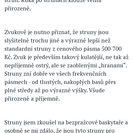
přirozeně.
Zvukově je nutno přiznat, že struny jsou
slyšitelně trochu jiné a výrazně lepší než
standardní struny z cenového pásma 500-700
Kč. Zvuk je především takový kulatější, ne tak až
nepříjemně ostrý, ale se zaoblenými „hranami“.
Struny zní dobře ve všech frekvenčních
pásmech - od tlustých, nakoplých basů přes
plné středy až po výrazné výšky. Všude
přirozeně a příjemně.
Struny jsem zkoušel na bezpražcové baskytaře a
osobně se mi zdálo, že jsou tyto struny pro