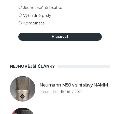
Možnosti
Jednoznačně trsátko
výběru
Výhradně prsty
Kombinace
NEJNOVĚJŠÍ ČLÁNKY
Neumann M50 v síni slávy NAMM
Panter
,
Pondělí, 18. 7. 2022