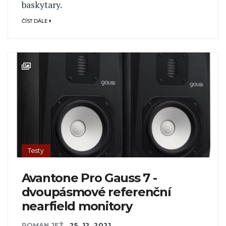
baskytary.
ČÍST DÁLE
Testy
Avantone Pro Gauss 7 -
dvoupásmové referenční
nearfield monitory
ROMAN JEŽ
,
25. 12. 2021