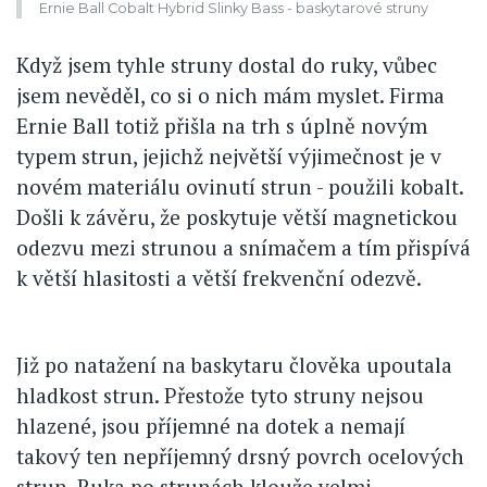
Ernie Ball Cobalt Hybrid Slinky Bass - baskytarové struny
Když jsem tyhle struny dostal do ruky, vůbec
jsem nevěděl, co si o nich mám myslet. Firma
Ernie Ball totiž přišla na trh s úplně novým
typem strun, jejichž největší výjimečnost je v
novém materiálu ovinutí strun - použili kobalt.
Došli k závěru, že poskytuje větší magnetickou
odezvu mezi strunou a snímačem a tím přispívá
k větší hlasitosti a větší frekvenční odezvě.
Již po natažení na baskytaru člověka upoutala
hladkost strun. Přestože tyto struny nejsou
hlazené, jsou příjemné na dotek a nemají
takový ten nepříjemný drsný povrch ocelových
strun. Ruka po strunách klouže velmi