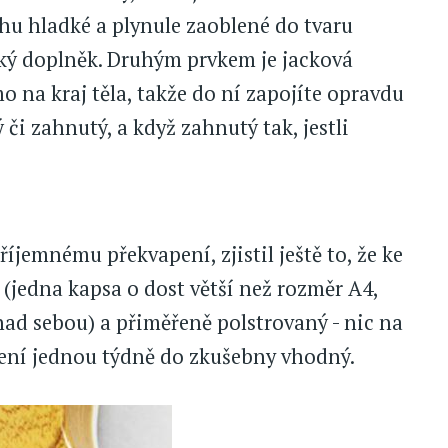
chu hladké a plynule zaoblené do tvaru
cký doplněk. Druhým prvkem je jacková
 na kraj těla, takže do ní zapojíte opravdu
 či zahnutý, a když zahnutý tak, jestli
říjemnému překvapení, zjistil ještě to, že ke
 (jedna kapsa o dost větší než rozměr A4,
nad sebou) a přiměřeně polstrovaný - nic na
šení jednou týdně do zkušebny vhodný.