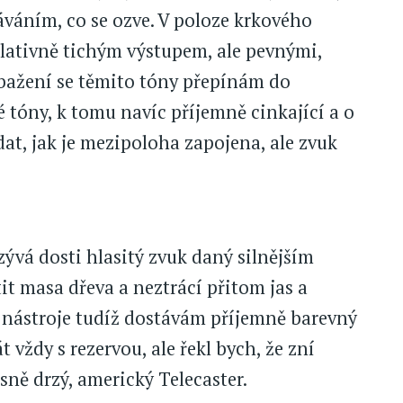
áváním, co se ozve. V poloze krkového
elativně tichým výstupem, ale pevnými,
bažení se těmito tóny přepínám do
é tóny, k tomu navíc příjemně cinkající a o
dat, jak je mezipoloha zapojena, ale zvuk
ývá dosti hlasitý zvuk daný silnějším
it masa dřeva a neztrácí přitom jas a
 nástroje tudíž dostávám příjemně barevný
t vždy s rezervou, ale řekl bych, že zní
sně drzý, americký Telecaster.