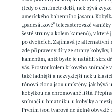
(tedy o centimetr delší, než bývá zvyke
amerického bahenního jasanu. Kobylka
„padesátkové“ telecasterovské vaničky 
šesté struny a kolem kamenů), v které 
po dvojicích. Zajímavá je alternativní
zde připraveny díry ze strany kobylky,
kamenům, aniž byste je natáhli skrz dř
vás. Prostor kolem krkového snímače vy
také ladnější a nezvyklejší než u klasi
tónová clona jsou umístěny, jak bývá u
kobylkou na chromované liště. Přepínač
snímači u hmatníku, u kobylky a mezip
Prvním jsou tvarově ne úplně obvyklé 