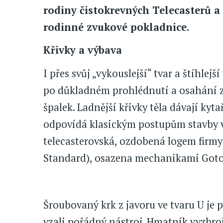
rodiny čistokrevných Telecasterů a 
rodinné zvukové pokladnice.
Křivky a výbava
I přes svůj „vykouslejší“ tvar a štíhlej
po důkladném prohlédnutí a osahání zř
špalek. Ladnější křivky těla dávají kyt
odpovídá klasickým postupům stavby vět
telecasterovská, ozdobená logem firmy 
Standard), osazena mechanikami Got
Šroubovaný krk z javoru ve tvaru U je p
vzali pořádný nástroj. Hmatník vyzbr