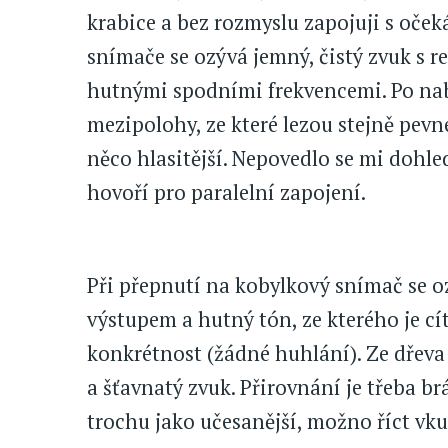
krabice a bez rozmyslu zapojuji s oček
snímače se ozývá jemný, čistý zvuk s r
hutnými spodními frekvencemi. Po na
mezipolohy, ze které lezou stejně pevn
něco hlasitější. Nepovedlo se mi dohle
hovoří pro paralelní zapojení.
Při přepnutí na kobylkový snímač se oz
výstupem a hutný tón, ze kterého je cít
konkrétnost (žádné huhlání). Ze dřeva
a šťavnatý zvuk. Přirovnání je třeba brá
trochu jako učesanější, možno říct vku