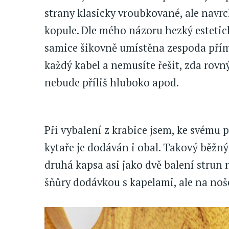
strany klasicky vroubkované, ale navr
kopule. Dle mého názoru hezký esteti
samice šikovně umístěna zespoda přímo
každý kabel a nemusíte řešit, zda rovný
nebude příliš hluboko apod.
Při vybalení z krabice jsem, ke svému p
kytaře je dodáván i obal. Takový běžný
druhá kapsa asi jako dvě balení strun 
šňůry dodávkou s kapelami, ale na no