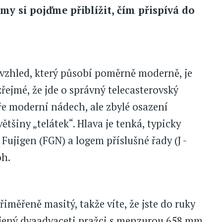
my si pojďme přiblížit, čím přispívá do
ší vzhled, který působí poměrně moderně, je
ejmé, že jde o správný telecasterovský
aře moderní nádech, ale zbylé osazení
šiny „telátek“. Hlava je tenká, typicky
Fujigen (FGN) a logem příslušné řady (J -
oh.
řiměřeně masitý, takže víte, že jste do ruky
ojený dvaadvaceti pražci s menzurou 658 mm