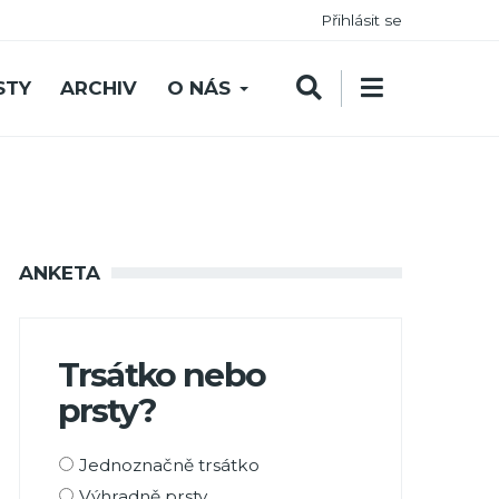
Přihlásit se
STY
ARCHIV
O NÁS
ANKETA
Trsátko nebo
prsty?
Možnosti
Jednoznačně trsátko
výběru
Výhradně prsty