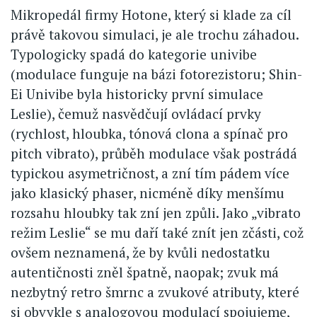
Mikropedál firmy Hotone, který si klade za cíl
právě takovou simulaci, je ale trochu záhadou.
Typologicky spadá do kategorie univibe
(modulace funguje na bázi fotorezistoru; Shin-
Ei Univibe byla historicky první simulace
Leslie), čemuž nasvědčují ovládací prvky
(rychlost, hloubka, tónová clona a spínač pro
pitch vibrato), průběh modulace však postrádá
typickou asymetričnost, a zní tím pádem více
jako klasický phaser, nicméně díky menšímu
rozsahu hloubky tak zní jen způli. Jako „vibrato
režim Leslie“ se mu daří také znít jen zčásti, což
ovšem neznamená, že by kvůli nedostatku
autentičnosti zněl špatně, naopak; zvuk má
nezbytný retro šmrnc a zvukové atributy, které
si obvykle s analogovou modulací spojujeme,