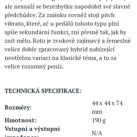
ale nesnaží se bezezbytku napodobit své slavné
předchůdce. Za zmínku rovněž stojí pitch
vibrato, které, ač u pedálů tohoto typu plní
spíše sekundární funkci, zní přesně tak, jak by
znít mělo. Roto je zvukově zajímavý a řemeslně
velice dobře zpracovaný hybrid nabízející
neotřelou variaci na klasické téma, a to za
velice rozumný peníz.
TECHNICKÁ SPECIFIKACE:
44 x 44 x 74
Rozměry:
mm
Hmotnost:
190 g
Vstupní a výstupní
N/A