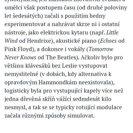
umělci však postupem času (od druhé poloviny
let šedesátých) začali s použitím bedny
experimentovat a nahrávat skrze ni i ostatní
nástroje, jako elektrickou kytaru (např.
Little
Wind
od Hendrixe), akustické piano (
Echoes
od
Pink Floyd), a dokonce i vokály (
Tomorrow
Never Knows
od The Beatles). Ačkoliv bylo pro
většinu klávesáků bez Leslie vystupovat
nemyslitelné (v dobách, kdy alternativa k
opravdovým Hammondkám neexistovala),
logisticky byla pro vystupující kapely více než
jedna dřevěná skříň vážící sedmdesát kilo
nesmysl, a tak se se typicky rotující modulace
začala různými způsoby simulovat.