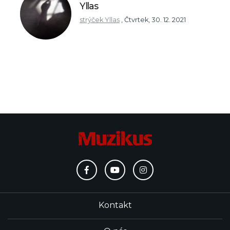
Yllas
strýček Yllas
,
Čtvrtek, 30. 12. 2021
Kontakt