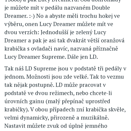
je můžete mít v pedálu nazvaném Double
Dreamer. :-) No a abyste měli trochu hokej ve
výběru, onen Lucy Dreamer můžete mít ve
dvou verzích: Jednodušší je zelený Lucy
Dreamer a pak je asi tak dvakrát větší oranžová
krabička s ovladači navíc, nazvaná příznačně
Lucy Dreamer Supreme. Dále jen LD.
Tak náš LD Supreme jsou v podstatě tři pedály v
jednom. Možnosti jsou zde velké. Tak to vezmu
tak nějak postupně. LD může pracovat v
podstatě ve dvou režimech, nebo chcete-li
úrovních gainu (malý přepínač uprostřed
krabičky). V obou případech zní krabička skvěle,
velmi dynamicky, přirozeně a muzikálně.
Nastavit můžete zvuk od úplně jemného