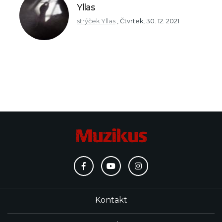
Yllas
strýček Yllas
,
Čtvrtek, 30. 12. 2021
Kontakt