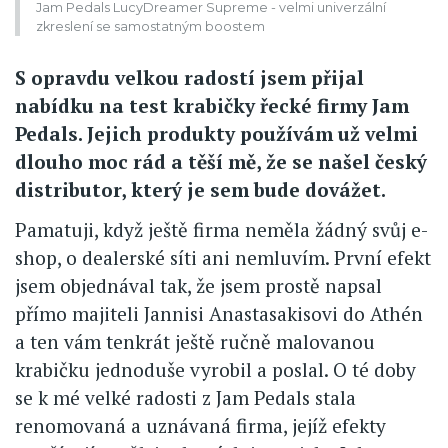
Jam Pedals LucyDreamer Supreme - velmi univerzální
zkreslení se samostatným boostem
S opravdu velkou radostí jsem přijal
nabídku na test krabičky řecké firmy Jam
Pedals. Jejich produkty používám už velmi
dlouho moc rád a těší mě, že se našel český
distributor, který je sem bude dovážet.
Pamatuji, když ještě firma neměla žádný svůj e-
shop, o dealerské síti ani nemluvím. První efekt
jsem objednával tak, že jsem prostě napsal
přímo majiteli Jannisi Anastasakisovi do Athén
a ten vám tenkrát ještě ručně malovanou
krabičku jednoduše vyrobil a poslal. O té doby
se k mé velké radosti z Jam Pedals stala
renomovaná a uznávaná firma, jejíž efekty