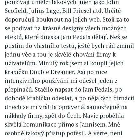
používají umělci takových jmen jako John
Scofield, Julius Lage, Bill Friesel atd. Určitě
doporučuji kouknout na jejich web. Stojí za to
se podívat na krásné designy všech možných
efektů, které dneska Jam Pedals dělají. Než se
pustím do vlastního testu, ještě bych rád zmínil
jednu věc a tou je skvělé chování firmy k
uživatelům. Minulý rok jsem si koupil jejich
krabičku Double Dreamer. Asi po roce
intenzivního používáni mi odešel jeden z
přepínačů. Stačilo napsat do Jam Pedals, po
dohodě krabičku odeslat, a po nějakých čtrnácti
dnech se mi vrátila opravená, samozřejmě na
náklady firmy, zpět do Čech. Navíc proběhla
skvělá komunikace přímo s Jannisem. Mně
osobně takový přístup potěšil. A věřte, není