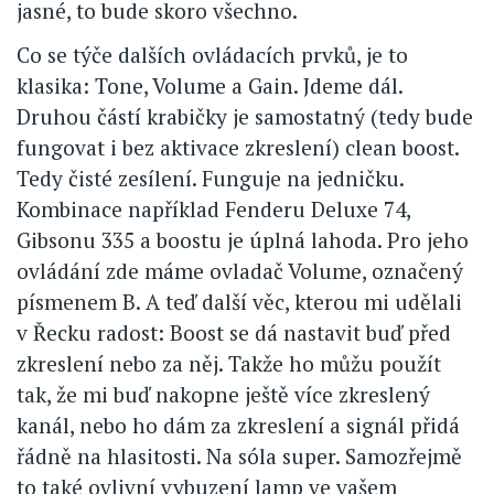
jasné, to bude skoro všechno.
Co se týče dalších ovládacích prvků, je to
klasika: Tone, Volume a Gain. Jdeme dál.
Druhou částí krabičky je samostatný (tedy bude
fungovat i bez aktivace zkreslení) clean boost.
Tedy čisté zesílení. Funguje na jedničku.
Kombinace například Fenderu Deluxe 74,
Gibsonu 335 a boostu je úplná lahoda. Pro jeho
ovládání zde máme ovladač Volume, označený
písmenem B. A teď další věc, kterou mi udělali
v Řecku radost: Boost se dá nastavit buď před
zkreslení nebo za něj. Takže ho můžu použít
tak, že mi buď nakopne ještě více zkreslený
kanál, nebo ho dám za zkreslení a signál přidá
řádně na hlasitosti. Na sóla super. Samozřejmě
to také ovlivní vybuzení lamp ve vašem