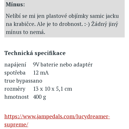
Mínus:
Nelíbí se mi jen plastové objímky samic jacku
na krabičce. Ale je to drobnost. :-) Žádný jiný
mínus to nemá.
Technická specifikace
napájení
9V baterie nebo adaptér
spotřeba
12 mA
true bypass
ano
rozměry
13 x 10 x 5,1 cm
hmotnost
400 g
https://www.jampedals.com/lucydreamer-
supreme/