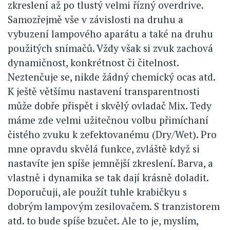
zkreslení až po tlustý velmi řízný overdrive.
Samozřejmě vše v závislosti na druhu a
vybuzení lampového aparátu a také na druhu
použitých snímačů. Vždy však si zvuk zachová
dynamičnost, konkrétnost či čitelnost.
Neztenčuje se, nikde žádný chemický ocas atd.
K ještě většímu nastavení transparentnosti
může dobře přispět i skvělý ovladač Mix. Tedy
máme zde velmi užitečnou volbu přimíchaní
čistého zvuku k zefektovanému (Dry/Wet). Pro
mne opravdu skvělá funkce, zvláště když si
nastavíte jen spíše jemnější zkreslení. Barva, a
vlastně i dynamika se tak dají krásně doladit.
Doporučuji, ale použít tuhle krabičkyu s
dobrým lampovým zesilovačem. S tranzistorem
atd. to bude spíše bzučet. Ale to je, myslím,