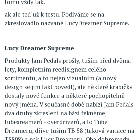
tomu vždy tak.
ak ale teď už k testu. Podíváme se na
zkreslovadlo nazvané LucyDreamer Supreme.
Lucy Dreamer Supreme
Produkty Jam Pedals prošly, tuším před dvěma
lety, kompletním reedisignem celého
sortimentu, a to nejen vizuálním (a nový
design se jim fakt povedl), ale některé krabičky
dostaly nové funkce a některé pochopitelně
nový jména. V současné době nabízí Jam Pedals
dva druhy zkreslení na bázi řekněme,
tubesreamerů - overdriverů, a to Tube
Dreameru, dříve tuším TB 58 (taková variace na
TS808) a pak Lucy Dreameru. Oba dohromady