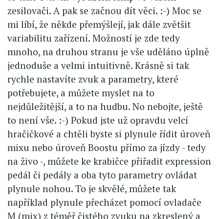
zesilovači. A pak se začnou dít věci. :-) Moc se
mi líbí, že někde přemýšlejí, jak dále zvětšit
variabilitu zařízení. Možností je zde tedy
mnoho, na druhou stranu je vše uděláno úplně
jednoduše a velmi intuitivně. Krásně si tak
rychle nastavíte zvuk a parametry, které
potřebujete, a můžete myslet na to
nejdůležitější, a to na hudbu. No nebojte, ještě
to není vše. :-) Pokud jste už opravdu velcí
hračičkové a chtěli byste si plynule řídit úroveň
mixu nebo úroveň Boostu přímo za jízdy - tedy
na živo -, můžete ke krabičce přiřadit expression
pedál či pedály a oba tyto parametry ovládat
plynule nohou. To je skvělé, můžete tak
například plynule přecházet pomocí ovladače
M (mix) z téměř čistého zvuku na zkreslený a