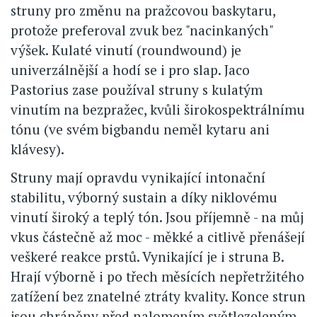
struny pro změnu na pražcovou baskytaru,
protože preferoval zvuk bez "nacinkaných"
výšek. Kulaté vinutí (roundwound) je
univerzálnější a hodí se i pro slap. Jaco
Pastorius zase používal struny s kulatým
vinutím na bezpražec, kvůli širokospektrálnímu
tónu (ve svém bigbandu neměl kytaru ani
klávesy).
Struny mají opravdu vynikající intonační
stabilitu, výborný sustain a díky niklovému
vinutí široký a teplý tón. Jsou příjemně - na můj
vkus částečně až moc - měkké a citlivě přenášejí
veškeré reakce prstů. Vynikající je i struna B.
Hrají výborně i po třech měsících nepřetržitého
zatížení bez znatelné ztráty kvality. Konce strun
jsou chráněny před nalomením světlezeleným