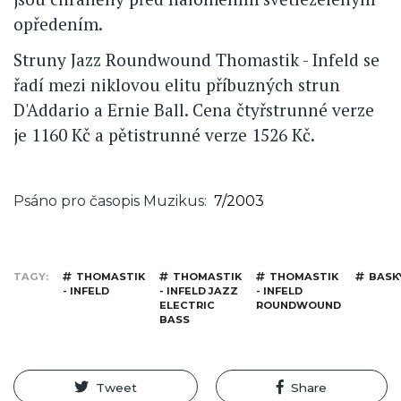
opředením.
Struny Jazz Roundwound Thomastik - Infeld se
řadí mezi niklovou elitu příbuzných strun
D'Addario a Ernie Ball. Cena čtyřstrunné verze
je 1160 Kč a pětistrunné verze 1526 Kč.
Psáno pro časopis Muzikus
7/2003
TAGY
THOMASTIK
THOMASTIK
THOMASTIK
BASK
- INFELD
- INFELD JAZZ
- INFELD
ELECTRIC
ROUNDWOUND
BASS
Tweet
Share