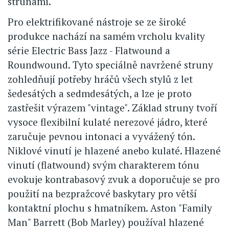
strunami.
Pro elektrifikované nástroje se ze široké
produkce nachází na samém vrcholu kvality
série Electric Bass Jazz - Flatwound a
Roundwound. Tyto speciálně navržené struny
zohledňují potřeby hráčů všech stylů z let
šedesátých a sedmdesátých, a lze je proto
zastřešit výrazem "vintage". Základ struny tvoří
vysoce flexibilní kulaté nerezové jádro, které
zaručuje pevnou intonaci a vyvážený tón.
Niklové vinutí je hlazené anebo kulaté. Hlazené
vinutí (flatwound) svým charakterem tónu
evokuje kontrabasový zvuk a doporučuje se pro
použití na bezpražcové baskytary pro větší
kontaktní plochu s hmatníkem. Aston "Family
Man" Barrett (Bob Marley) používal hlazené