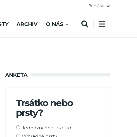
Přihlásit se
STY
ARCHIV
O NÁS
ANKETA
Trsátko nebo
prsty?
Možnosti
Jednoznačně trsátko
výběru
Výhradně prsty