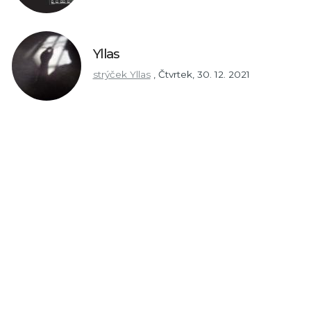
Yllas
strýček Yllas
,
Čtvrtek, 30. 12. 2021