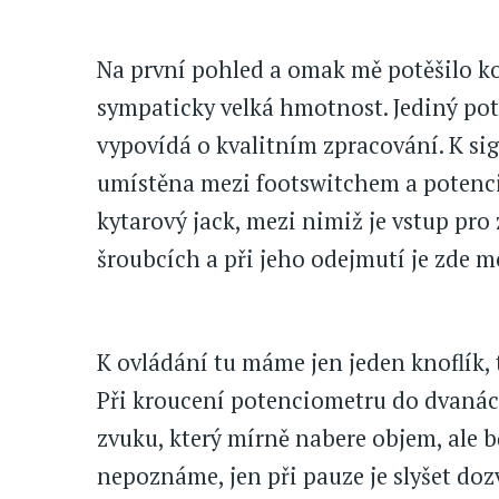
Na první pohled a omak mě potěšilo k
sympaticky velká hmotnost. Jediný pote
vypovídá o kvalitním zpracování. K si
umístěna mezi footswitchem a potenc
kytarový jack, mezi nimiž je vstup pro 
šroubcích a při jeho odejmutí je zde m
K ovládání tu máme jen jeden knoflík, t
Při kroucení potenciometru do dvanác
zvuku, který mírně nabere objem, al
nepoznáme, jen při pauze je slyšet d