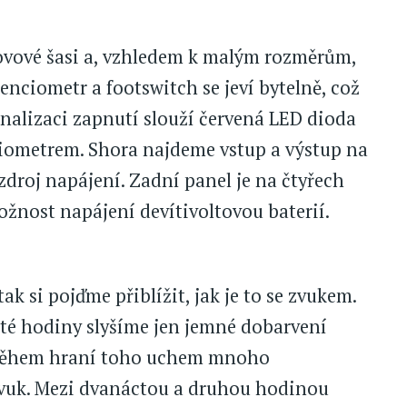
ovové šasi a, vzhledem k malým rozměrům,
nciometr a footswitch se jeví bytelně, což
gnalizaci zapnutí slouží červená LED dioda
iometrem. Shora najdeme vstup a výstup na
zdroj napájení. Zadní panel je na čtyřech
ožnost napájení devítivoltovou baterií.
ak si pojďme přiblížit, jak je to se zvukem.
té hodiny slyšíme jen jemné dobarvení
e během hraní toho uchem mnoho
ozvuk. Mezi dvanáctou a druhou hodinou