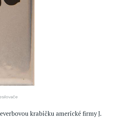
esilovače
verbovou krabičku americké firmy J.