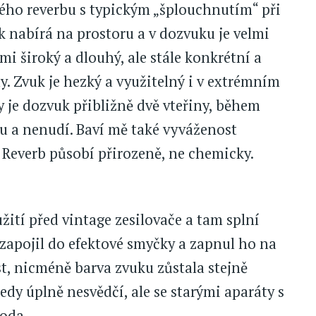
ého reverbu s typickým „šplouchnutím“ při
k nabírá na prostoru a v dozvuku je velmi
elmi široký a dlouhý, ale stále konkrétní a
y. Zvuk je hezký a využitelný i v extrémním
 je dozvuk přibližně dvě vteřiny, během
u a nenudí. Baví mě také vyváženost
 Reverb působí přirozeně, ne chemicky.
žití před vintage zesilovače a tam splní
 zapojil do efektové smyčky a zapnul ho na
st, nicméně barva zvuku zůstala stejně
dy úplně nesvědčí, ale se starými aparáty s
oda.