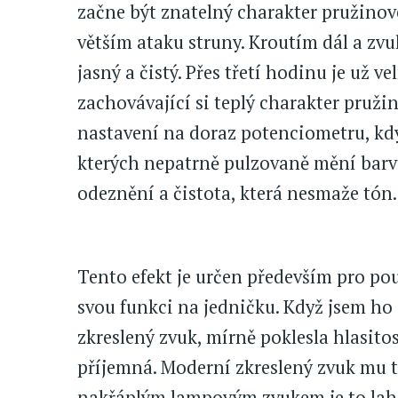
začne být znatelný charakter pružinov
větším ataku struny. Kroutím dál a zvu
jasný a čistý. Přes třetí hodinu je už v
zachovávající si teplý charakter pružin
nastavení na doraz potenciometru, kdy
kterých nepatrně pulzovaně mění barv
odeznění a čistota, která nesmaže tón.
Tento efekt je určen především pro pou
svou funkci na jedničku. Když jsem ho
zkreslený zvuk, mírně poklesla hlasito
příjemná. Moderní zkreslený zvuk mu te
nakřáplým lampovým zvukem je to lah