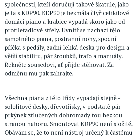
společností, kteří doručují takové škatule, jako
je ta s KDP90. KDP90 je bezmála čtyřicetikilové
domácí piano a krabice vypadá skoro jako od
protiletadlové střely. Uvnitř se nachází tělo
samotného piana, postranní nohy, spodní
příčka s pedály, zadní lehká deska pro design a
větší stabilitu, pár šroubků, trafo a manuály.
Řekněte sousedovi, ať přijde stěhovat. Za
odměnu mu pak zahrajte.
Všechna piana z této třídy vypadají stejně -
sololitové desky, dřevotřísky, v podstatě pár
prkýnek ztlučených dohromady tou hezkou
stranou nahoru. Smontovat KDP90 není složité.
Obávám se, že to není nástroj určený k častému