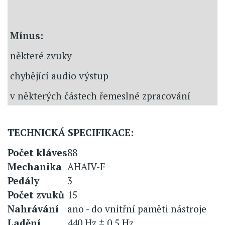
Mínus:
některé zvuky
chybějící audio výstup
v některých částech řemeslné zpracování
TECHNICKÁ SPECIFIKACE:
Počet kláves
88
Mechanika
AHAIV-F
Pedály
3
Počet zvuků
15
Nahrávání
ano - do vnitřní paměti nástroje
Ladění
440 Hz ± 0,5 Hz