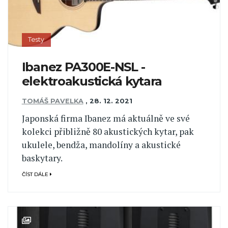
Testy
Ibanez PA300E-NSL -
elektroakustická kytara
TOMÁŠ PAVELKA
,
28. 12. 2021
Japonská firma Ibanez má aktuálně ve své
kolekci přibližně 80 akustických kytar, pak
ukulele, bendža, mandolíny a akustické
baskytary.
ČÍST DÁLE