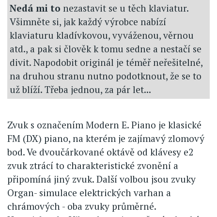
Nedá mi to
nezastavit se u těch klaviatur.
Všimněte si, jak každý výrobce nabízí
klaviaturu kladívkovou, vyváženou, věrnou
atd., a pak si člověk k tomu sedne a nestačí se
divit. Napodobit originál je téměř neřešitelné,
na druhou stranu nutno podotknout, že se to
už blíží. Třeba jednou, za pár let...
Zvuk s označením Modern E. Piano je klasické
FM (DX) piano, na kterém je zajímavý zlomový
bod. Ve dvoučárkované oktávě od klávesy e2
zvuk ztrácí to charakteristické zvonění a
připomíná jiný zvuk. Další volbou jsou zvuky
Organ- simulace elektrických varhan a
chrámových - oba zvuky průměrné.