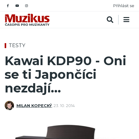
Přihlásit se
TESTY
Kawai KDP90 - Oni
se ti Japončíci
nezdají…
MILAN KOPECKÝ
,
23. 10. 2014