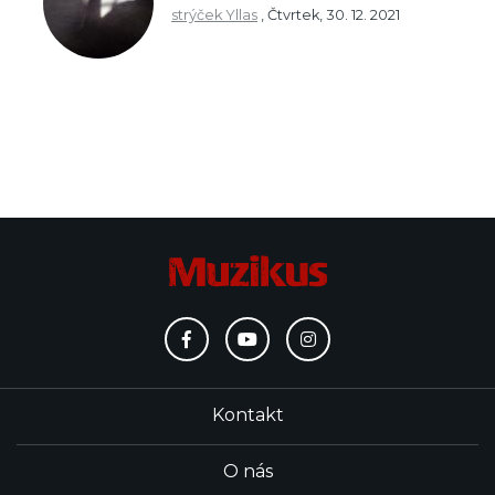
strýček Yllas
,
Čtvrtek, 30. 12. 2021
Kontakt
O nás