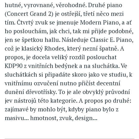
hutné, vyrovnané, věrohodné. Druhé piano
(Concert Grand 2) je ostřejší, třetí něco mezi
tím. Čtvrtý zvuk se jmenuje Modern Piano, a ať
ho poslouchám, jak chci, tak mi přijde podobné,
jen se špetkou hallu. Následuje Classic E. Piano,
což je klasický Rhodes, který nezní špatně. A
propos, je docela veliký rozdíl poslouchat
KDP90 z vnitřních bedýnek a na sluchátka. Ve
sluchátkách si připadáte skoro jako ve studiu, k
vnitřnímu ozvučení nutno přičíst decentní
dunění dřevotřísky. To je ale obvyklý průvodní
jev nástrojů této kategorie. A propos po druhé:
zajímavé by mohlo být, kdyby piano bylo z
masivu... hmotnost, zvuk, design...