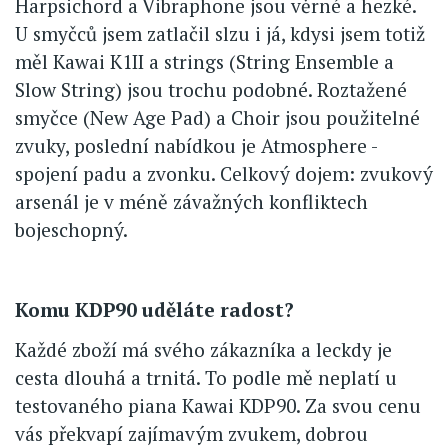
Harpsichord a Vibraphone jsou věrné a hezké.
U smyčců jsem zatlačil slzu i já, kdysi jsem totiž
měl Kawai K1II a strings (String Ensemble a
Slow String) jsou trochu podobné. Roztažené
smyčce (New Age Pad) a Choir jsou použitelné
zvuky, poslední nabídkou je Atmosphere -
spojení padu a zvonku. Celkový dojem: zvukový
arsenál je v méně závažných konfliktech
bojeschopný.
Komu KDP90 uděláte radost?
Každé zboží má svého zákazníka a leckdy je
cesta dlouhá a trnitá. To podle mě neplatí u
testovaného piana Kawai KDP90. Za svou cenu
vás překvapí zajímavým zvukem, dobrou