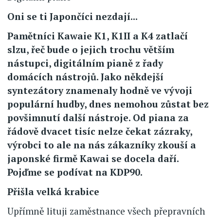
Oni se ti Japončíci nezdají...
Pamětníci Kawaie K1, K1II a K4 zatlačí
slzu, řeč bude o jejich trochu větším
nástupci, digitálním pianě z řady
domácích nástrojů. Jako někdejší
syntezátory znamenaly hodně ve vývoji
populární hudby, dnes nemohou zůstat bez
povšimnutí další nástroje. Od piana za
řádově dvacet tisíc nelze čekat zázraky,
výrobci to ale na nás zákazníky zkouší a
japonské firmě Kawai se docela daří.
Pojďme se podívat na KDP90.
Přišla velká krabice
Upřímně lituji zaměstnance všech přepravních