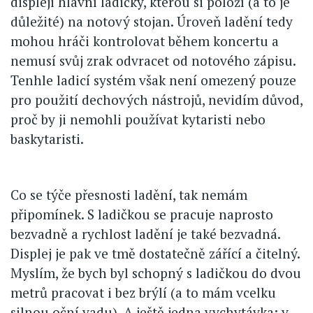
displeji hlavní ladičky, kterou si položí (a to je
důležité) na notový stojan. Úroveň ladění tedy
mohou hráči kontrolovat během koncertu a
nemusí svůj zrak odvracet od notového zápisu.
Tenhle ladicí systém však není omezený pouze
pro použití dechových nástrojů, nevidím důvod,
proč by ji nemohli používat kytaristi nebo
baskytaristi.
Co se týče přesnosti ladění, tak nemám
připomínek. S ladičkou se pracuje naprosto
bezvadně a rychlost ladění je také bezvadná.
Displej je pak ve tmě dostatečně zářící a čitelný.
Myslím, že bych byl schopný s ladičkou do dvou
metrů pracovat i bez brýlí (a to mám vcelku
silnou oční vadu). A ještě jedna vychytávka: v