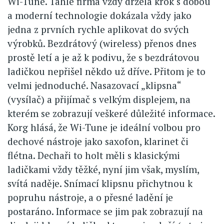
Wi-Tune. Tahle firma vždy držela krok s dobou
a moderní technologie dokázala vždy jako
jedna z prvních rychle aplikovat do svých
výrobků. Bezdrátový (wireless) přenos dnes
prostě letí a je až k podivu, že s bezdrátovou
ladičkou nepřišel někdo už dříve. Přitom je to
velmi jednoduché. Nasazovací „klipsna“
(vysílač) a přijímač s velkým displejem, na
kterém se zobrazují veškeré důležité informace.
Korg hlásá, že Wi-Tune je ideální volbou pro
dechové nástroje jako saxofon, klarinet či
flétna. Dechaři to holt měli s klasickými
ladičkami vždy těžké, nyní jim však, myslím,
svítá naděje. Snímací klipsnu přichytnou k
popruhu nástroje, a o přesné ladění je
postaráno. Informace se jim pak zobrazují na