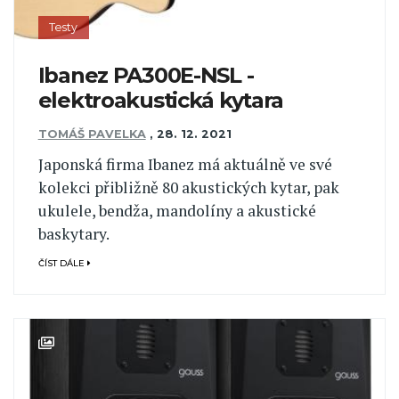
Testy
Ibanez PA300E-NSL -
elektroakustická kytara
TOMÁŠ PAVELKA
,
28. 12. 2021
Japonská firma Ibanez má aktuálně ve své
kolekci přibližně 80 akustických kytar, pak
ukulele, bendža, mandolíny a akustické
baskytary.
ČÍST DÁLE