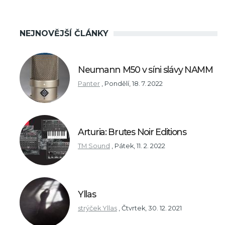
NEJNOVĚJŠÍ ČLÁNKY
Neumann M50 v síni slávy NAMM
Panter
,
Pondělí, 18. 7. 2022
Arturia: Brutes Noir Editions
TM Sound
,
Pátek, 11. 2. 2022
Yllas
strýček Yllas
,
Čtvrtek, 30. 12. 2021