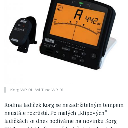
Korg WR-01 - Wi-Tune WR-01
Rodina ladiček Korg se nezadržitelným tempem
neustále rozrůstá. Po malých „klipových“
ladičkách se dnes podíváme na novinku Korg