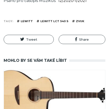
Psáno pro časopis Muzikus
12/2020-1/2021
TAGY
LEWITT
LEWITT LCT 540 S
ZVUK
Tweet
Share
MOHLO BY SE VÁM TAKÉ LÍBIT