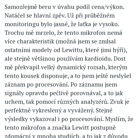
Samozřejmě beru v úvahu podíl cena/výkon.
Natáčel se hlavní zpěv. Už při průběžném
monitoringu bylo jasné, že laťka je vysoko.
Trochu mě mrzelo, že tento mikrofon nemá
více charakteristik (možná jsem se zmlsal
ostatními modely od Lewittu, které jimi hýří),
ale stejně většinou používám kardioidu. Dost
mě překvapil velký dynamický rozsah, kterým
tento kousek disponuje, a to jsem ještě neslyšel
záznam po procesování. Po záznamu jsem
signály opravdu pečlivě porovnával, a to jak
uchem, tak pomocí různých analyzérů. Zvuk je
perfektně vykreslený a vyvážený. Stejné
výsledky vykazoval i po procesování. Myslím, že
tento mikrofon a značka Lewitt postupně
zdomácní v mnoha studiích, a to jak z důvodu