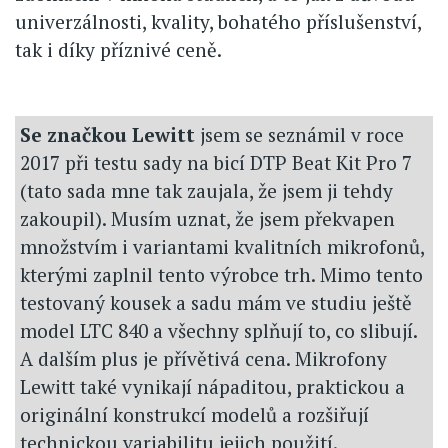
univerzálnosti, kvality, bohatého příslušenství,
tak i díky příznivé ceně.
Se značkou Lewitt
jsem se seznámil v roce
2017 při testu sady na bicí DTP Beat Kit Pro 7
(tato sada mne tak zaujala, že jsem ji tehdy
zakoupil). Musím uznat, že jsem překvapen
množstvím i variantami kvalitních mikrofonů,
kterými zaplnil tento výrobce trh. Mimo tento
testovaný kousek a sadu mám ve studiu ještě
model LTC 840 a všechny splňují to, co slibují.
A dalším plus je přívětivá cena. Mikrofony
Lewitt také vynikají nápaditou, praktickou a
originální konstrukcí modelů a rozšiřují
technickou variabilitu jejich použití.