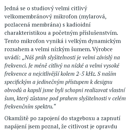
Jedná se o studiový velmi citlivý
velkomembránový mikrofon (mylarová,
pozlacená membrána) s kadioidní
charakteristikou a početným příslušenstvím.
Tento mikrofon vyniká i velkým dynamickým
rozsahem a velmi nízkým šumem. Výrobce
uvádí:
„Náš práh slyšitelnosti je velmi závislý na
frekvenci. Je méně citlivý na nízké a velmi vysoké
frekvence a nejcitlivější kolem 2-5 kHz. S naším
specifickým a jedinečným přístupem k designu
obvodů a kapslí jsme byli schopni realizovat vlastní
šum, který zůstane pod prahem slyšitelnosti v celém
frekvenčním spektru.“
Okamžitě po zapojení do stageboxu a zapnutí
napájení jsem poznal, že citlivost je opravdu