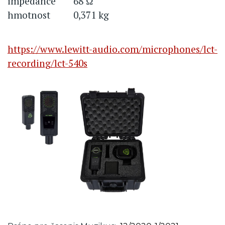
impedance
68 Ω
hmotnost
0,371 kg
https://www.lewitt-audio.com/microphones/lct-
recording/lct-540s