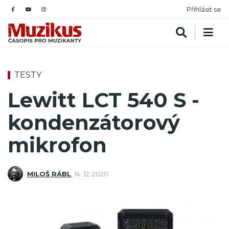
Přihlásit se
TESTY
Lewitt LCT 540 S -
kondenzátorový
mikrofon
MILOŠ RÁBL
,
14. 12. 2020