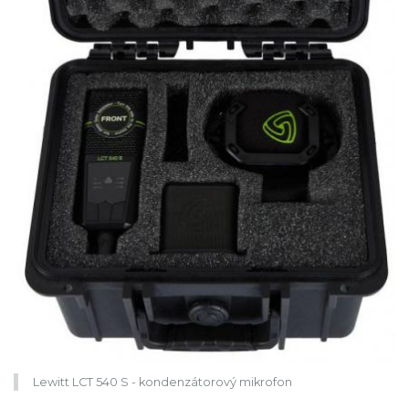
Lewitt LCT 540 S - kondenzátorový mikrofon