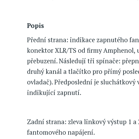
Popis
Přední strana: indikace zapnutého f
konektor XLR/TS od firmy Amphenol, u
přebuzení. Následují tři spínače: přep
druhý kanál a tlačítko pro přímý posl
ovladač). Předposlední je sluchátkový
indikující zapnutí.
Zadní strana: zleva linkový výstup 1 a 
fantomového napájení.