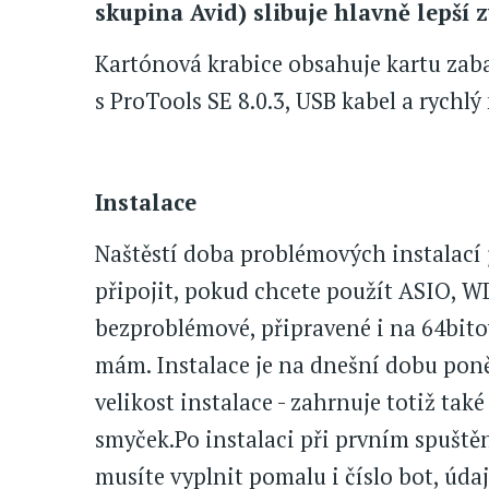
skupina Avid) slibuje hlavně lepší 
Kartónová krabice obsahuje kartu zaba
s ProTools SE 8.0.3, USB kabel a rychlý
Instalace
Naštěstí doba problémových instalací j
připojit, pokud chcete použít ASIO, WD
bezproblémové, připravené i na 64bit
mám. Instalace je na dnešní dobu poně
velikost instalace - zahrnuje totiž ta
smyček.Po instalaci při prvním spuštění
musíte vyplnit pomalu i číslo bot, úda