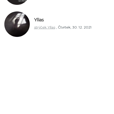
Yllas
strýček Yllas
,
Čtvrtek, 30. 12. 2021