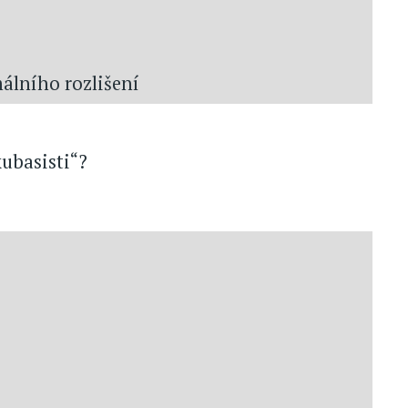
álního rozlišení
kubasisti“?