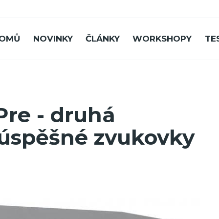
OMŮ
NOVINKY
ČLÁNKY
WORKSHOPY
TE
re - druhá
 úspěšné zvukovky