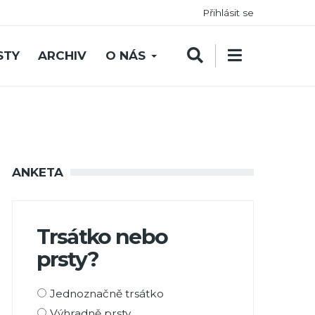
Přihlásit se
STY
ARCHIV
O NÁS
ANKETA
Trsátko nebo
prsty?
Možnosti
Jednoznačně trsátko
výběru
Výhradně prsty